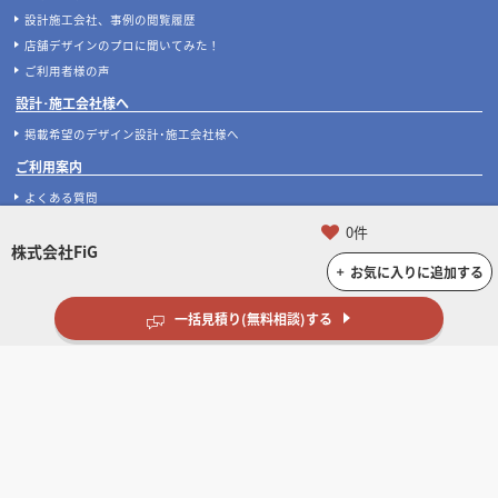
設計施工会社、事例の閲覧履歴
店舗デザインのプロに聞いてみた！
ご利用者様の声
設計･施工会社様へ
掲載希望のデザイン設計･施工会社様へ
ご利用案内
よくある質問
お問い合わせ
0件
株式会社FiG
運営会社について
お気に入りに追加する
ご利用規約
プライバシーポリシー
一括見積り(無料相談)する
特定商取引法に基づく表記
タイアップ広告のご案内
お急ぎの方はお電話をどうぞ!
受付時間:平日10:00～17:00(土日祝休)
050-3533-1265