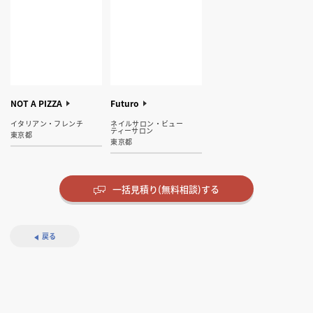
NOT A PIZZA
Futuro
イタリアン・フレンチ
ネイルサロン・ビュー
ティーサロン
東京都
東京都
一括見積り(無料相談)する
戻る
Remake easy 博多天神
SHINONOME Facial
Chamber of Secrets 有
テコナベーグル 自由ヶ
CHIHIRO the
ちひろ菓子店 自由ヶ丘
STORIARE
Puella（EDEN）
立喰鮨かきだ
別天地
AsA
リプロライフ本社 10F
VISIO 船橋本社
NOT A PIZZA
Puella（MUSEUM）
先端⽣殖技術研究所
sereno
Remake easy 大阪
Futuro
Lab
楽町かきだ チャンバー
丘店
FINANCIER 大丸梅田店
店
イタリアン・フレンチ
カフェ・パン・ケーキ
寿司・日本料理
その他飲食店
その他小売店
オフィス
エントランス
イタリアン・フレンチ
カフェ・パン・ケーキ
オフィス
ネイルサロン・ビュー
ダイニング・バー
ネイルサロン・ビュー
オブシークレッツ
ティーサロン
ティーサロン
ダイニング・バー
ネイルサロン・ビュー
その他小売店
その他小売店