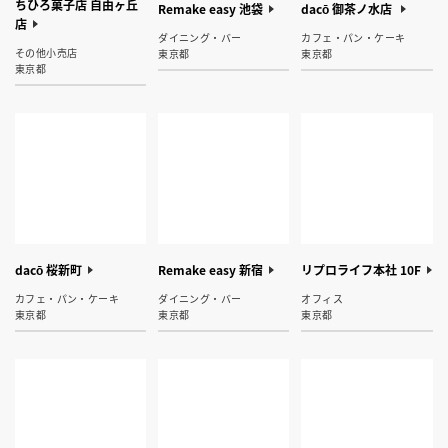
ちひろ菓子店 自由ヶ丘
Remake easy 池袋
dacō 御茶ノ水店
店
ダイニング・バー
カフェ・パン・ケーキ
その他小売店
東京都
東京都
東京都
dacō 桜新町
Remake easy 新宿
リプロライフ本社 10F
カフェ・パン・ケーキ
ダイニング・バー
オフィス
東京都
東京都
東京都