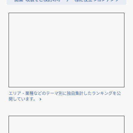
Constellation.
6TH SENSE
dacō 御茶ノ水店
dacō 桜新町
ダイニング・バー
カフェ・パン・ケーキ
カフェ・パン・ケーキ
カフェ・パン・ケーキ
神奈川県
東京都
東京都
東京都
エリア・業種などのテーマ別に独自集計したランキングを公
開しています。