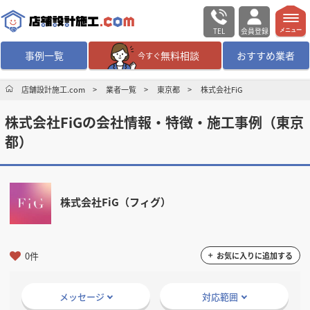
TEL
会員登録
メニュー
事例一覧
無料相談
おすすめ業者
今すぐ
無料相談
ログイン／会員登録
店舗設計施工.com
業者一覧
東京都
株式会社FiG
株式会社FiGの会社情報・特徴・施工事例（東京
デザイン設計・施工
業者を探す
都）
店舗・商業施設の
施工事例を探す
株式会社FiG（フィグ）
マッチング案件一覧
店舗設計施工.comとは
0件
お気に入りに追加する
内装の費用相場
シミュレーター
メッセージ
対応範囲