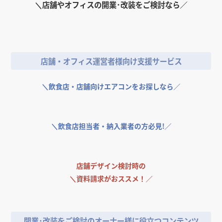
東京都
神奈川県
東京都
東京都
東京都
東京都
千葉県
東京都
神奈川県
東京都
大阪府
＼
店舗やオフィスの開業･改装をご検討なら／
ティーサロン
東京都
東京都
福岡県
東京都
東京都
ダイニング・バー
カフェ・パン・ケーキ
東京都
東京都
大阪府
店舗・オフィス運営者様向け支援サービス
＼
飲食店・店舗向けエアコンをお探しなら／
ちひろ菓子店 淀屋橋店
ちひろ菓子店 FINACIER
Remake easy 池袋
Remake easy 新宿
BULB 焼物店
Remake easy 札幌
FACTORY
＼
飲食店担当者・納入業者の方必見!／
ダイニング・バー
ダイニング・バー
カフェ・パン・ケーキ
ダイニング・バー
カフェ・パン・ケーキ
カフェ・パン・ケーキ
東京都
東京都
愛知県
北海道
大阪府
大阪府
店舗デザイン検討時の
＼
資料請求がおススメ！／
開業･改装をご検討のオーナー様に役立つコンテンツ