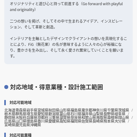
オリジナリティと遊び心と持って前進する（Go forward with playful
and originality）
二つの想いを掲げ、そしてその中で生まれるアイデア、インスピレー
ション、そして革新と創造。
インテリアを主軸としたデザインでクライアントの想いを具現化するこ
とにより、FiG（無花果）の名が意味するように人々の心が裕福にな
り、豊かさを生み出し、そして永く愛され繁栄していくことを願いま
す。
対応地域・得意業種・設計施工範囲
対応可能地域
北海道
青森県
岩手県
宮城県
秋田県
山形県
福島県
東京都
神奈川県
千葉県
茨城県
栃木県
群馬県
埼玉県
愛知県
新潟県
富山県
石川県
福井県
山梨県
長野県
岐阜県
静岡県
大阪府
兵庫県
京都府
三重県
滋賀県
奈良県
和歌山県
鳥取県
島根県
岡山県
広島県
山口県
徳島県
香川県
愛媛県
高知県
福岡県
佐賀県
長崎県
熊本県
大分県
宮崎県
鹿児島県
沖縄県
対応可能業種