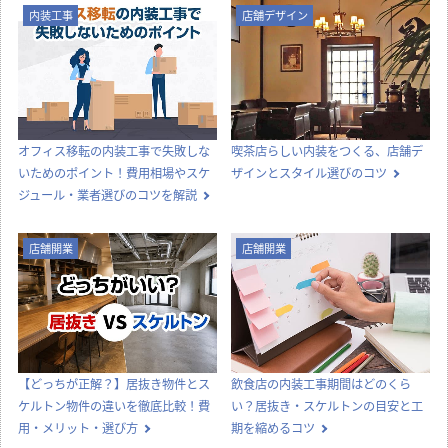
内装工事
店舗デザイン
オフィス移転の内装工事で失敗しな
喫茶店らしい内装をつくる、店舗デ
いためのポイント！費用相場やスケ
ザインとスタイル選びのコツ
ジュール・業者選びのコツを解説
店舗開業
店舗開業
【どっちが正解？】居抜き物件とス
飲食店の内装工事期間はどのくら
ケルトン物件の違いを徹底比較！費
い？居抜き・スケルトンの目安と工
用・メリット・選び方
期を縮めるコツ