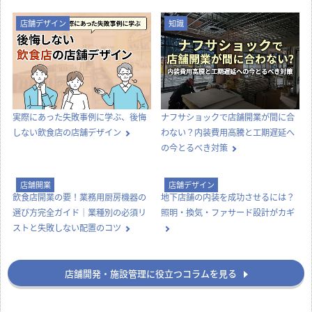
店舗デザイン
知識
実際にあった失敗事例に学ぶ、後悔
ナフサショックで店舗開業が間に合
しない飲食店の店舗デザイン
わない？内装費用高騰と工期遅延へ
の今とるべき対策
店舗開業
店舗デザイン
飲食店開業の要！業務用厨房機器の
地下店舗の内装を成功させるには？
選び方完全ガイド｜業種別の必須リ
照明・換気・ファサード設計がカギ
ストと失敗しない配置のコツ
店舗開発・施設管理に役立つコラムを見る