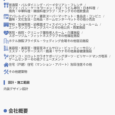
居酒屋・バル
ダイニング・バー
イタリアン・フレンチ
カフェ・パン・ケーキ
ラーメン・そば・うどん
寿司・日本料理
焼肉・中華料理・韓国料理
クラブ・スナック
その他飲食店
アパレル
インテリア・雑貨
スーパーマーケット・食品店・コンビニ
趣味・文化
生活・日用品・ホームセンター
ペット
その他小売店
学校・塾
保育園・幼稚園
オフィス
イベントブース・ショールーム
エントランス
ワーキングスペース
その他公共・商業施設
医院・病院・クリニック
薬局
老人ホーム・介護施設
スポーツジム・フィットネスクラブ
その他福祉施設
ホテル
旅館
ブライダル・ウェディング会場
その他宿泊施設
美容院・美容室・理容室
ネイルサロン・ビューティーサロン
エステ・マッサージ
スパ・銭湯・サウナ
その他美容健康施設
パチンコ・スロット
カラオケ
ボーリング
ダーツ・ビリヤード
マンガ喫茶
ゲームセンター
その他アミューズメント
住宅（戸建）
住宅（マンション・アパート）
別荘
住居その他
その他建築物
設計・施工範囲
内装デザイン設計
会社概要