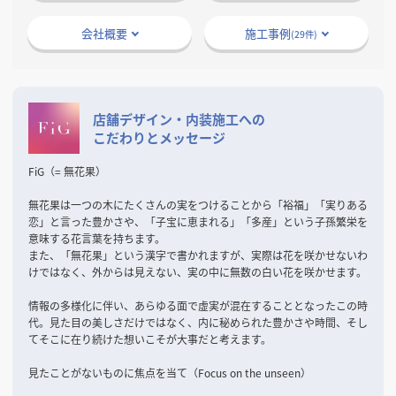
掲載希望のデザイン
設計・施工会社様へ
会社概要
施工事例
(29件)
店舗開業・改装を
ご検討中の方へ
店舗デザイン・内装施工への
こだわりとメッセージ
FiG（= 無花果）
無花果は一つの木にたくさんの実をつけることから「裕福」「実りある
恋」と言った豊かさや、「子宝に恵まれる」「多産」という子孫繁栄を
意味する花言葉を持ちます。
また、「無花果」という漢字で書かれますが、実際は花を咲かせないわ
けではなく、外からは見えない、実の中に無数の白い花を咲かせます。
情報の多様化に伴い、あらゆる面で虚実が混在することとなったこの時
代。見た目の美しさだけではなく、内に秘められた豊かさや時間、そし
てそこに在り続けた想いこそが大事だと考えます。
見たことがないものに焦点を当て（Focus on the unseen）