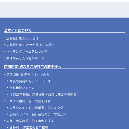
当サイトについて
店舗設計施工.comとは
店舗設計施工.comが選ばれる理由
マッチングサービスについて
案件あんしん保証サポート
店舗開業･改装をご検討中の施主様へ
店舗開業･改装をご検討中の方へ
内装の費用相場シミュレーター
無料相談フォーム
【2026年最新】店舗開業・改装に使える補助金
デザイン設計・施工会社を探す
人気のおすすめ内装業者・ランキング
店舗デザイン・設計会社のテーマ別比較
店舗・商業施設の施工事例を探す
業種別 内装工事の費用相場