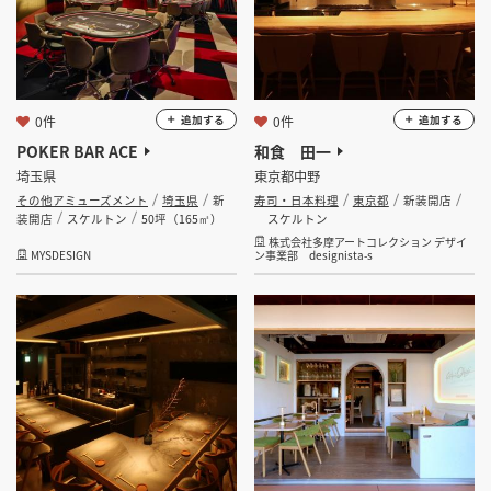
0件
0件
追加する
追加する
POKER BAR ACE
和食 田一
埼玉県
東京都中野
その他アミューズメント
埼玉県
新
寿司・日本料理
東京都
新装開店
装開店
スケルトン
50坪（165㎡）
スケルトン
株式会社多摩アートコレクション デザイ
MYSDESIGN
ン事業部 designista-s