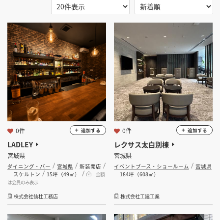
掲載希望のデザイン
設計・施工会社様へ
選択する
地域
選択する
業種
店舗開業・改装を
ご検討中の方へ
選択する
設計・施工範囲
選択する
設計施工会社
0件
0件
追加する
追加する
LADLEY
レクサス太白別棟
金額
宮城県
宮城県
ダイニング・バー
宮城県
新装開店
イベントブース・ショールーム
宮城県
会員ログインすると検索できます。
スケルトン
15坪（49㎡）
184坪（608㎡）
金額
は会員のみ表示
株式会社仙杜工務店
株式会社工建工業
坪数