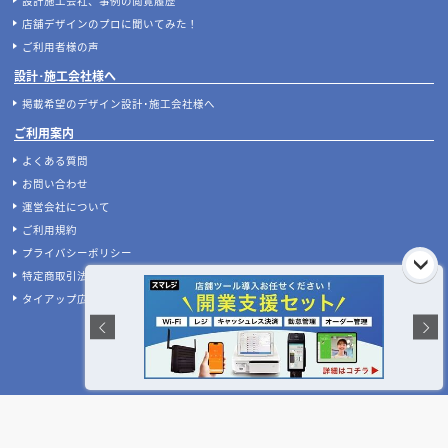
店舗設計施工.comとは
店舗設計施工.comが選ばれる理由
マッチングサービスについて
案件あんしん保証サポート
店舗開業･改装をご検討中の施主様へ
店舗開業･改装をご検討中の方へ
内装の費用相場シミュレーター
無料相談フォーム
【2026年最新】店舗開業・改装に使える補助金
デザイン設計・施工会社を探す
人気のおすすめ内装業者・ランキング
店舗デザイン・設計会社のテーマ別比較
店舗・商業施設の施工事例を探す
業種別 内装工事の費用相場
設計施工会社、事例の閲覧履歴
店舗デザインのプロに聞いてみた！
ご利用者様の声
設計･施工会社様へ