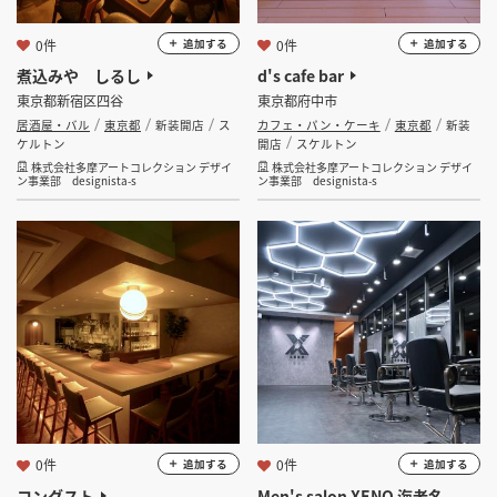
0件
0件
追加する
追加する
煮込みや しるし
d's cafe bar
東京都新宿区四谷
東京都府中市
居酒屋・バル
東京都
新装開店
ス
カフェ・パン・ケーキ
東京都
新装
ケルトン
開店
スケルトン
株式会社多摩アートコレクション デザイ
株式会社多摩アートコレクション デザイ
ン事業部 designista-s
ン事業部 designista-s
0件
0件
追加する
追加する
コングスト
Men's salon XENO 海老名