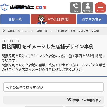
TEL
会員登録
メニュー
事例一覧
無料相談
おすすめ業者
今すぐ
無料相談
ログイン／会員登録
店舗設計施工.com
事例一覧
「間接照明」イメージのデザイン事例
CASE STUDY
デザイン設計・施工
業者を探す
間接照明 をイメージした店舗デザイン事例
間接照明を設けてデザインした店舗の内装・施工事例を
351件
掲載し
店舗・商業施設の
施工事例を探す
ています。
間接照明を設けた店舗の開業・改装をお考えの方は、さまざまな業種
の施工写真を店舗イメージの参考にぜひご覧ください。
マッチング案件一覧
店舗設計施工.comとは
他の条件で検索する
内装の費用相場
シミュレーター
351
検索条件をクリア
件中
1～20
件を表示