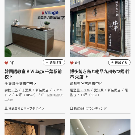
坪 ～
坪
フリーワード
検索する
0件
0件
追加する
追加する
韓国語教室 K Village 千葉駅前
博多焼き鳥と絶品九州もつ鍋 絆
校
串 栄店
千葉県千葉市中央区
愛知県名古屋市中区
学校・塾
千葉県
新装開店
スケル
居酒屋・バル
愛知県
新装開店
居
トン
32坪（105㎡）
抜き
11坪（36㎡）
金額は会員の
み表示
株式会社ビリーフデザイン
株式会社ブランディング