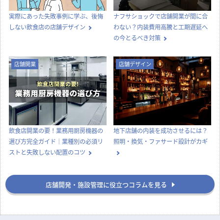
店舗開業
店舗開業
【どっちが正解？】居抜き物件とス
飲食店の内装工事期間はどのくら
ケルトン物件の違いを徹底比較！費
い？居抜き・スケルトンの目安と工
用・メリット・選び方
期を縮めるコツ
店舗デザイン
知識
実際にあった失敗事例に学ぶ、後悔
ナフサショックで店舗開業が間に合
しない飲食店の店舗デザイン
わない？内装費用高騰と工期遅延へ
の今とるべき対策