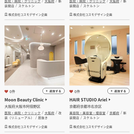
医院・病院・クリニック
大阪府
新
医院・病院・クリニック
大阪府
新
装開店
スケルトン
装開店
スケルトン
株式会社コスモデザイン企画
株式会社コスモデザイン企画
0件
0件
追加する
追加する
Moon Beauty Clinic
HAIR STUDIO Ariel
大阪府大阪市阿倍野区
京都府京都市右京区
医院・病院・クリニック
大阪府
改
美容院・美容室・理容室
京都府
新
装（リニューアル）
居抜き
装開店
スケルトン
株式会社コスモデザイン企画
株式会社コスモデザイン企画