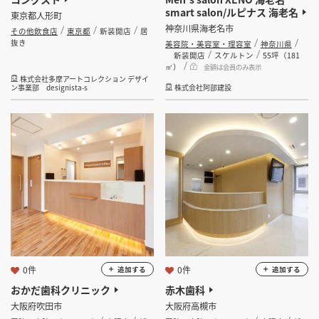
smart salon/ルピナス 海老名
東京都人形町
神奈川県海老名市
その他飲食店
東京都
新装開店
居
抜き
美容院・美容室・理容室
神奈川県
新装開店
スケルトン
55坪（181
㎡）
金額は会員のみ表示
株式会社多摩アートコレクション デザイ
ン事業部 designista-s
株式会社阿部建設
0件
0件
追加する
追加する
おかだ歯科クリニック
赤木歯科
大阪府吹田市
大阪府高槻市