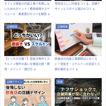
店舗設計
店舗デザイン
内装工事
法律
知識
店舗開業
その他
コラムTOP
新着記事一覧
内装工事
店舗デザイン
オフィス移転の内装工事で失敗しな
喫茶店らしい内装をつくる、店舗デ
いためのポイント！費用相場やスケ
ザインとスタイル選びのコツ
ジュール・業者選びのコツを解説