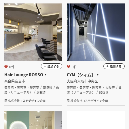
0件
0件
追加する
追加する
Hair Launge ROSSO
CYM【シィム】
奈良県奈良市
大阪府大阪市中央区
美容院・美容室・理容室
奈良県
改
美容院・美容室・理容室
大阪府
改
装（リニューアル）
居抜き
装（リニューアル）
居抜き
株式会社コスモデザイン企画
株式会社コスモデザイン企画