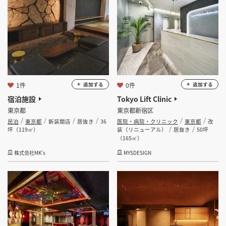
1件
0件
追加する
追加する
宿泊施設
Tokyo Lift Clinic
東京都
東京都新宿区
民泊
東京都
新装開店
居抜き
36
医院・病院・クリニック
東京都
改
坪（119㎡）
装（リニューアル）
居抜き
50坪
（165㎡）
株式会社MK’s
MYSDESIGN