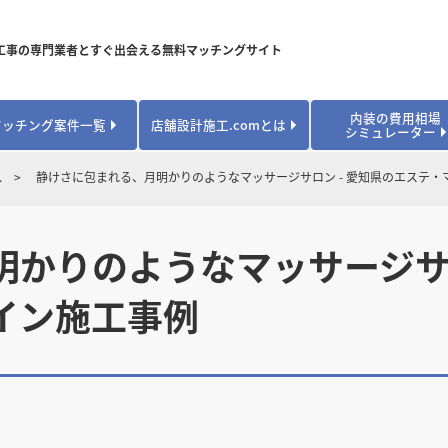
工事の専門業者とすぐ出会える無料マッチングサイト
内装の費用相場
マッチング案件一覧
店舗設計施工.comとは
シミュレーター
対応可能業種から探す
業種から探す
お役立ちコンテンツ
.
静けさに包まれる、月明かりのようなマッサージサロン - 愛知県のエステ
居酒屋・バル
居酒屋・バル
県
県
秋田県
秋田県
山形県
山形県
安心のサポート体制
開業・改装に使える補助金・助成金
カフェ・パン
カフェ・パン
飲食
飲食
内装工事費用シミュレーション
かりのようなマッサージサロ
業者探し体験談
焼肉・中華料理
焼肉・中華料理
城県
城県
栃木県
栃木県
群馬県
群馬県
アパレル
アパレル
イン施工事例
アパレル・物
アパレル・物
販・ペット
販・ペット
県
県
福井県
福井県
山梨県
山梨県
趣味・文化
趣味・文化
店舗の開業･改装をしたい方はこちら
学校・塾
学校・塾
学校・オフィ
学校・オフィ
ス・ショー
ス・ショー
県
県
滋賀県
滋賀県
奈良県
奈良県
エントランス
エントランス
ルーム
ルーム
医院・病院・ク
医院・病院・ク
医療・福祉・
医療・福祉・
県
県
山口県
山口県
スポーツ
スポーツ
スポーツジム・
スポーツジム・