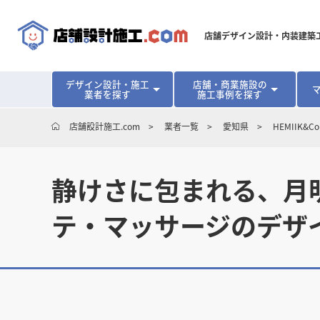
店舗デザイン設計・内装建築
デザイン設計・施工
店舗・商業施設の
業者を探す
施工事例を探す
対応可能地域から探す
地域から探す
開業･改装をご検討中の方へ
店舗設計施工.com
業者一覧
愛知県
HEMIIK&Co
北海道
北海道
青森県
青森県
岩手県
岩手県
宮城
宮城
北海道・東北
北海道・東北
見積り額が安くなる理由
物件契約前に業者を決めるメリット
福島県
福島県
マッチングまでの流れ
よくある質問
静けさに包まれる、月明
店舗オーナーの内装
東京都
東京都
神奈川県
神奈川県
千葉県
千葉県
茨
茨
関東
関東
埼玉県
埼玉県
テ・マッサージのデザ
愛知県
愛知県
新潟県
新潟県
富山県
富山県
石川
石川
中部
中部
長野県
長野県
岐阜県
岐阜県
静岡県
静岡県
大阪府
大阪府
兵庫県
兵庫県
京都府
京都府
三重
三重
関西
関西
和歌山県
和歌山県
鳥取県
鳥取県
島根県
島根県
岡山県
岡山県
広島
広島
中国
中国