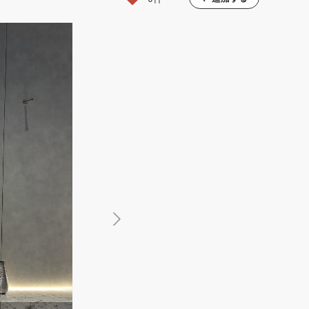
館
民泊
ブライダル・ウェディング会場
館
ブライダル・ウェディング会場
その他宿泊施設
・理容室
ネイルサロン・ビューティーサロン
・理容室
ネイルサロン・ビューティーサロン
ージ
スパ・銭湯・サウナ
その他美容健康施設
ージ
スパ・銭湯・サウナ
その他美容健康施設
ット
カラオケ
ボーリング
ダーツ・ビリヤード
ット
カラオケ
ボーリング
ダーツ・ビリヤード
ゲームセンター
その他アミューズメント
ゲームセンター
その他アミューズメント
住宅（マンション・アパート）
別荘
住居その他
住宅（マンション・アパート）
別荘
住居その他