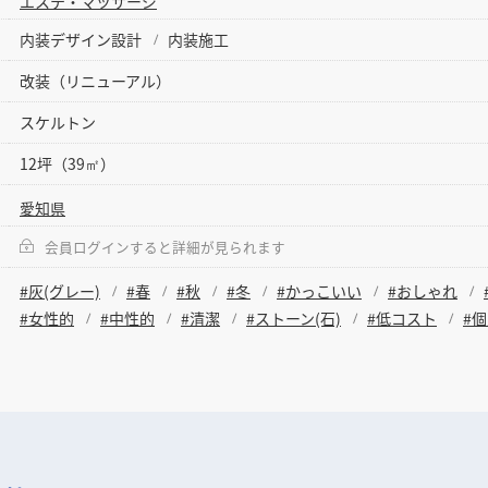
エステ・マッサージ
内装デザイン設計
内装施工
改装（リニューアル）
スケルトン
12坪（39㎡）
愛知県
会員ログインすると詳細が見られます
#灰(グレー)
#春
#秋
#冬
#かっこいい
#おしゃれ
#女性的
#中性的
#清潔
#ストーン(石)
#低コスト
#