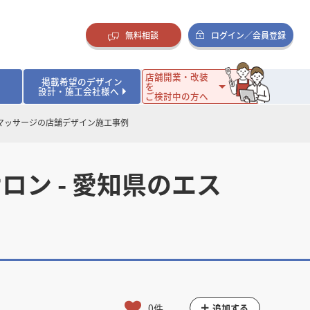
無料相談
ログイン／会員登録
店舗開業・改装
掲載希望のデザイン
を
設計・施工会社様へ
ご検討中の方へ
・マッサージの店舗デザイン施工事例
ダイニング・バー
ダイニング・バー
イタリアン・フレンチ
イタリアン・フレンチ
まとめ
店舗開業･改装を考えるオーナー様に役立つコラム
・ケーキ
・ケーキ
ラーメン・そば・うどん
ラーメン・そば・うどん
寿司・日本料理
寿司・日本料理
店舗デザインのプロに聞いてみた！
ン - 愛知県のエス
・韓国料理
・韓国料理
クラブ・スナック
クラブ・スナック
その他飲食店
その他飲食店
インテリア・雑貨
インテリア・雑貨
スーパーマーケット・食品店・コンビニ
スーパーマーケット・食品店・コンビニ
生活・日用品・ホームセンター
生活・日用品・ホームセンター
ペット
ペット
その他小売店
その他小売店
保育園・幼稚園
保育園・幼稚園
オフィス
オフィス
イベントブース・ショールーム
イベントブース・ショールーム
ワーキングスペース
ワーキングスペース
その他公共・商業施設
その他公共・商業施設
リニック
リニック
薬局
薬局
老人ホーム・介護施設
老人ホーム・介護施設
フィットネスクラブ
フィットネスクラブ
その他福祉施設
その他福祉施設
0件
追加する