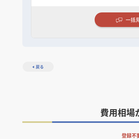
一括
戻る
費用相場
登録不