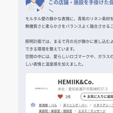
この店舗・施設を
手掛けた
モルタル壁の静かな表情に、青紫のリネン素材
無機質さと柔らかさをバランスよく融合させる
照明計画では、まるで月の光が静かに差し込む
できる環境を整えています。
空間の中には、愛らしいロゴマークや、ガラス
しい表情と温度感を加えました。
HEMIIK&Co.
本社：愛知県瀬戸市窯神町37-3
お気に入りに追
2件
居酒屋・バル
ダイニング・バー
イタリアン・
美容院・美容室・理容室
エステ・マッサージ