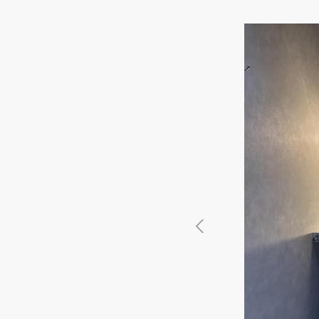
徳島県
徳島県
香川県
香川県
愛媛県
愛媛県
高知
高知
四国
四国
福岡県
福岡県
佐賀県
佐賀県
長崎県
長崎県
熊本
熊本
九州・沖縄
九州・沖縄
鹿児島県
鹿児島県
沖縄県
沖縄県
おすすめの内装業者
海外
その他地域
その他
費用相場を調べる
東京のおすすめ内装業者
神奈川･横浜のおすすめ内装業者
おすすめ内装業者ランキング
カフェの内装工事の費用相場
居酒屋･バルの内装工事の費用相
業種別 内装工事の費用相場