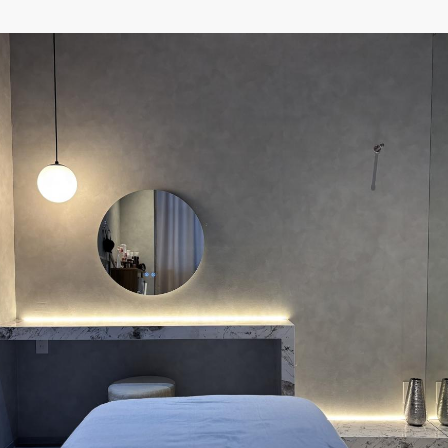
県
県
ホテル・旅
ホテル
旅
ホテル・旅
ホテル
旅
館・ブライダ
館・ブライダ
ル
その他宿泊施設
県
県
大分県
大分県
宮崎県
宮崎県
ル
美容院・美容室
美容院・美容室
美容・健康
美容・健康
エステ・マッサ
エステ・マッサ
パチンコ・スロ
パチンコ・スロ
アミューズメ
アミューズメ
おすすめ内装業者をもっと見る
ント施設
マンガ喫茶
ント施設
マンガ喫茶
場
費用相場をもっと見る
住宅（戸建）
住宅・別荘
住宅（戸建）
住宅・別荘
その他建築物
その他
その他建築物
その他
すべてのデザイン設計施工業者を見る
すべてのデザイン設計・施工事例を見る