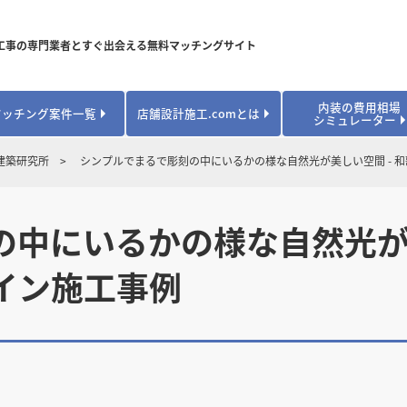
工事の専門業者とすぐ出会える無料マッチングサイト
内装の費用相場
マッチング案件一覧
店舗設計施工.comとは
シミュレーター
対応可能業種から探す
業種から探す
お役立ちコンテンツ
建築研究所
シンプルでまるで彫刻の中にいるかの様な自然光が美しい空間 - 
居酒屋・バル
居酒屋・バル
県
県
秋田県
秋田県
山形県
山形県
安心のサポート体制
開業・改装に使える補助金・助成金
カフェ・パン
カフェ・パン
飲食
飲食
内装工事費用シミュレーション
中にいるかの様な自然光が美
業者探し体験談
焼肉・中華料理
焼肉・中華料理
城県
城県
栃木県
栃木県
群馬県
群馬県
アパレル
アパレル
イン施工事例
アパレル・物
アパレル・物
販・ペット
販・ペット
県
県
福井県
福井県
山梨県
山梨県
趣味・文化
趣味・文化
店舗の開業･改装をしたい方はこちら
学校・塾
学校・塾
学校・オフィ
学校・オフィ
ス・ショー
ス・ショー
県
県
滋賀県
滋賀県
奈良県
奈良県
エントランス
エントランス
ルーム
ルーム
医院・病院・ク
医院・病院・ク
医療・福祉・
医療・福祉・
県
県
山口県
山口県
スポーツ
スポーツ
スポーツジム・
スポーツジム・