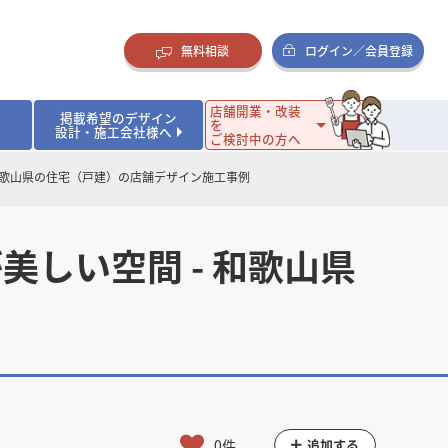
無料相談
ログイン／会員登録
店舗開業・改装
掲載希望のデザイン
を
設計・施工会社様へ
ご検討中の方へ
和歌山県の住宅（戸建）の店舗デザイン施工事例
ダイニング・バー
ダイニング・バー
イタリアン・フレンチ
イタリアン・フレンチ
まとめ
店舗開業･改装を考えるオーナー様に役立つコラム
・ケーキ
・ケーキ
ラーメン・そば・うどん
ラーメン・そば・うどん
寿司・日本料理
寿司・日本料理
店舗デザインのプロに聞いてみた！
しい空間 - 和歌山県
・韓国料理
・韓国料理
クラブ・スナック
クラブ・スナック
その他飲食店
その他飲食店
インテリア・雑貨
インテリア・雑貨
スーパーマーケット・食品店・コンビニ
スーパーマーケット・食品店・コンビニ
生活・日用品・ホームセンター
生活・日用品・ホームセンター
ペット
ペット
その他小売店
その他小売店
保育園・幼稚園
保育園・幼稚園
オフィス
オフィス
イベントブース・ショールーム
イベントブース・ショールーム
ワーキングスペース
ワーキングスペース
その他公共・商業施設
その他公共・商業施設
リニック
リニック
薬局
薬局
老人ホーム・介護施設
老人ホーム・介護施設
フィットネスクラブ
フィットネスクラブ
その他福祉施設
その他福祉施設
0件
追加する