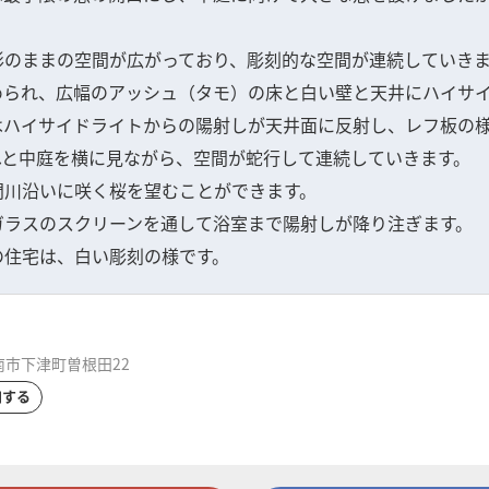
形のままの空間が広がっており、彫刻的な空間が連続していき
められ、広幅のアッシュ（タモ）の床と白い壁と天井にハイサ
はハイサイドライトからの陽射しが天井面に反射し、レフ板の
へと中庭を横に見ながら、空間が蛇行して連続していきます。
門川沿いに咲く桜を望むことができます。
ガラスのスクリーンを通して浴室まで陽射しが降り注ぎます。
の住宅は、白い彫刻の様です。
市下津町曽根田22
加する