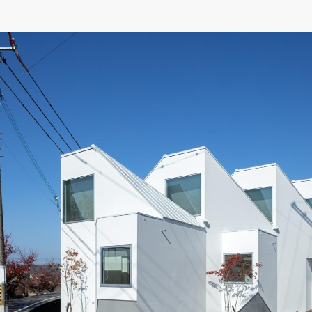
県
県
ホテル・旅
ホテル
旅
ホテル・旅
ホテル
旅
館・ブライダ
館・ブライダ
ル
その他宿泊施設
県
県
大分県
大分県
宮崎県
宮崎県
ル
美容院・美容室
美容院・美容室
美容・健康
美容・健康
エステ・マッサ
エステ・マッサ
パチンコ・スロ
パチンコ・スロ
アミューズメ
アミューズメ
おすすめ内装業者をもっと見る
ント施設
マンガ喫茶
ント施設
マンガ喫茶
場
費用相場をもっと見る
住宅（戸建）
住宅・別荘
住宅（戸建）
住宅・別荘
その他建築物
その他
その他建築物
その他
すべてのデザイン設計施工業者を見る
すべてのデザイン設計・施工事例を見る