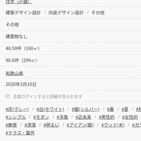
住宅（戸建）
建築デザイン設計
内装デザイン設計
その他
その他
建築物なし
48.59坪（160㎡）
90.6坪（299㎡）
和歌山県
2020年3月10日
会員ログインすると詳細が見られます
#灰(グレー)
#白(ホワイト)
#銀(シルバー)
#春
#夏
#
#シンプル
#モダン
#洋風
#近未来
#男性的
#女性的
#絶景
#清潔
#明るい
#アイアン(鉄)
#ウッド(木)
#ガ
#テラス・屋外