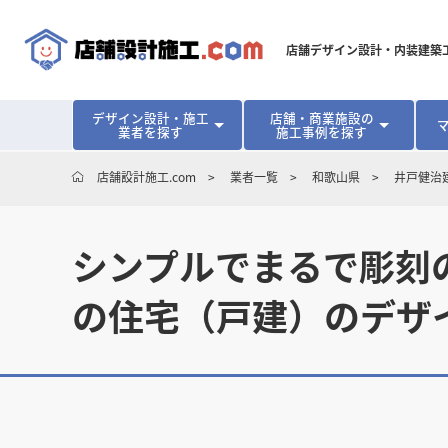
店舗デザイン設計・内装建築
デザイン設計・施工
店舗・商業施設の
業者を探す
施工事例を探す
対応可能地域から探す
地域から探す
開業･改装をご検討中の方へ
店舗設計施工.com
業者一覧
和歌山県
井戸健治
北海道
北海道
青森県
青森県
岩手県
岩手県
宮城
宮城
北海道・東北
北海道・東北
見積り額が安くなる理由
物件契約前に業者を決めるメリット
福島県
福島県
マッチングまでの流れ
よくある質問
シンプルでまるで彫刻の
店舗オーナーの内装
東京都
東京都
神奈川県
神奈川県
千葉県
千葉県
茨
茨
関東
関東
埼玉県
埼玉県
の住宅（戸建）のデザ
愛知県
愛知県
新潟県
新潟県
富山県
富山県
石川
石川
中部
中部
長野県
長野県
岐阜県
岐阜県
静岡県
静岡県
大阪府
大阪府
兵庫県
兵庫県
京都府
京都府
三重
三重
関西
関西
和歌山県
和歌山県
鳥取県
鳥取県
島根県
島根県
岡山県
岡山県
広島
広島
中国
中国