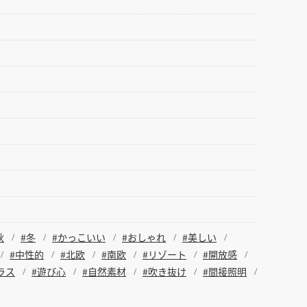
秋
#冬
#かっこいい
#おしゃれ
#美しい
#中性的
#北欧
#南欧
#リゾート
#開放感
ラス
#遊び心
#自然素材
#吹き抜け
#間接照明