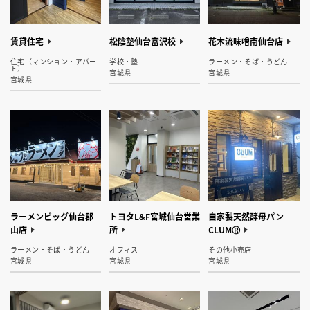
賃貸住宅
松陰塾仙台富沢校
花木流味噌南仙台店
住宅（マンション・アパー
学校・塾
ラーメン・そば・うどん
ト）
宮城県
宮城県
宮城県
ラーメンビッグ仙台郡
トヨタL&F宮城仙台営業
自家製天然酵母パン
山店
所
CLUMⓇ
ラーメン・そば・うどん
オフィス
その他小売店
宮城県
宮城県
宮城県