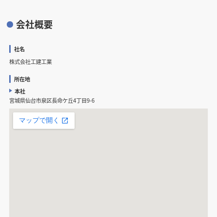
会社概要
社名
株式会社工建工業
所在地
本社
宮城県仙台市泉区長命ケ丘4丁目9-6