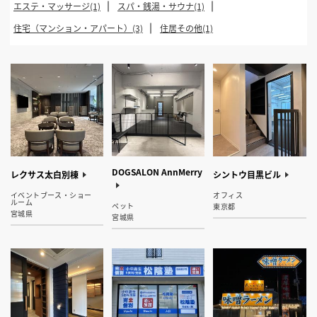
エステ・マッサージ(1)
スパ・銭湯・サウナ(1)
住宅（マンション・アパート）(3)
住居その他(1)
DOGSALON AnnMerry
レクサス太白別棟
シントウ目黒ビル
イベントブース・ショー
オフィス
ルーム
ペット
東京都
宮城県
宮城県