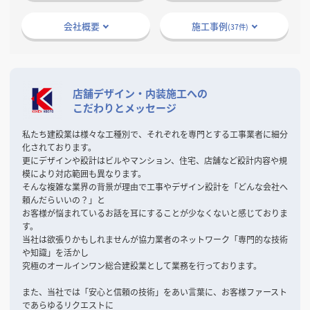
掲載希望のデザイン
設計・施工会社様へ
会社概要
施工事例
(37件)
店舗開業・改装を
ご検討中の方へ
店舗デザイン・内装施工への
こだわりとメッセージ
私たち建設業は様々な工種別で、それぞれを専門とする工事業者に細分
化されております。
更にデザインや設計はビルやマンション、住宅、店舗など設計内容や規
模により対応範囲も異なります。
そんな複雑な業界の背景が理由で工事やデザイン設計を「どんな会社へ
頼んだらいいの？」と
お客様が悩まれているお話を耳にすることが少なくないと感じておりま
す。
当社は欲張りかもしれませんが協力業者のネットワーク「専門的な技術
や知識」を活かし
究極のオールインワン総合建設業として業務を行っております。
また、当社では「安心と信頼の技術」をあい言葉に、お客様ファースト
であらゆるリクエストに