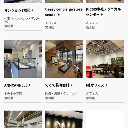
tieasy concierge store
PICSIS本社テクニカル
マンションS様邸
sendai
センター
住宅（マンション・アパー
ト）
アパレル
オフィス
宮城県
宮城県
栃木県
ANNCANNELE
てくて長町歯科
I社オフィス
その他小売店
医院・病院・クリニック
オフィス
宮城県
宮城県
宮城県