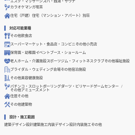
エステ・マッサージ
スパ・銭湯・サウナ
カラオケ
マンガ喫茶
住宅（戸建）
住宅（マンション・アパート）
別荘
対応可能業種
その他飲食店
スーパーマーケット・食品店・コンビニ
その他小売店
保育園・幼稚園
イベントブース・ショールーム
老人ホーム・介護施設
スポーツジム・フィットネスクラブ
その他福祉施設
ブライダル・ウェディング会場
その他宿泊施設
その他美容健康施設
パチンコ・スロット
ボーリング
ダーツ・ビリヤード
ゲームセンター
その他アミューズメント
住居その他
その他建築物
設計・施工範囲
建築デザイン設計
建築施工
内装デザイン設計
内装施工
その他