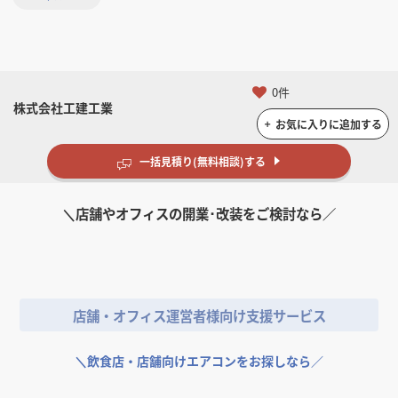
かつお節を楽しむお店
SegafredoZanettiEspr
サーティワンアイスク
tieasy concierge store
DOGSALON AnnMerry
自家製天然酵母パン
天然温泉仙台コロナの
ラーメンビッグ仙台郡
トヨタL&F宮城仙台営業
Rホワイトニングクリ
蔵出し醸造味噌ラーメ
からあげ専門石井商
PICSIS本社テクニカル
萬屋cafe&bar
花木流味噌南仙台店
松陰塾仙台富沢校
シントウ目黒ビル
レクサス太白別棟
てくて長町歯科
HOSOMINE BASE
PARAFUSE.仙台
賃貸住宅
ホヌビレッジハウス
HANABUSA
ANNCANNELE
MTG苦竹
マンションM様邸
MTG仙台広瀬通
マンションS様邸
ルンルン邸
esso仙台トラストシ
リーム イオンモール
sendai
CLUMⓇ
湯
山店
所
ニック
ンえんまる泉店
店 富谷店
センター
ダイニング・バー
ラーメン・そば・うどん
学校・塾
オフィス
イベントブース・ショー
医院・病院・クリニック
その他宿泊施設
エステ・マッサージ
住宅（マンション・アパー
住居その他
その他飲食店
その他小売店
イベントブース・ショー
住宅（マンション・アパー
イベントブース・ショー
住宅（マンション・アパー
ティ店
富谷店
ルーム
ト）
ルーム
ト）
ルーム
ト）
0件
居酒屋・バル
アパレル
ペット
その他小売店
スパ・銭湯・サウナ
ラーメン・そば・うどん
オフィス
医院・病院・クリニック
ラーメン・そば・うどん
その他飲食店
オフィス
宮城県
宮城県
宮城県
東京都
宮城県
宮城県
宮城県
宮城県
宮城県
宮城県
宮城県
宮城県
宮城県
宮城県
宮城県
宮城県
株式会社工建工業
宮城県
宮城県
宮城県
宮城県
宮城県
宮城県
宮城県
宮城県
宮城県
宮城県
栃木県
カフェ・パン・ケーキ
その他飲食店
お気に入りに追加する
宮城県
宮城県
一括見積り(無料相談)する
＼
店舗やオフィスの開業･改装をご検討なら／
丘のそば屋1974
I社オフィス
らーめん なると家
TKガレージ
桃源花 富谷店
L社社屋
からあげ専門石井商
店舗・オフィス運営者様向け支援サービス
ラーメン・そば・うどん
オフィス
ラーメン・そば・うどん
オフィス
ラーメン・そば・うどん
オフィス
店 東仙台店
宮城県
宮城県
宮城県
宮城県
宮城県
宮城県
その他飲食店
宮城県
＼
飲食店・店舗向けエアコンをお探しなら／