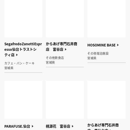
SegafredoZanettiEspr
からあげ専門石井商
HOSOMINE BASE
esso仙台トラストシ
店 富谷店
その他宿泊施設
ティ店
その他飲食店
宮城県
宮城県
カフェ・パン・ケーキ
宮城県
からあげ専門石井商
PARAFUSE.仙台
桃源花 富谷店