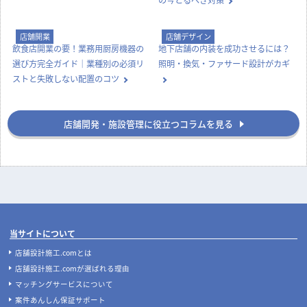
店舗開業
店舗デザイン
飲食店開業の要！業務用厨房機器の
地下店舗の内装を成功させるには？
選び方完全ガイド｜業種別の必須リ
照明・換気・ファサード設計がカギ
ストと失敗しない配置のコツ
店舗開発・施設管理に役立つコラムを見る
当サイトについて
店舗設計施工.comとは
店舗設計施工.comが選ばれる理由
マッチングサービスについて
案件あんしん保証サポート