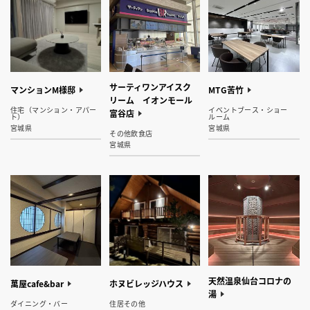
サーティワンアイスク
マンションM様邸
MTG苦竹
リーム イオンモール
住宅（マンション・アパー
イベントブース・ショー
富谷店
ト）
ルーム
宮城県
宮城県
その他飲食店
宮城県
天然温泉仙台コロナの
萬屋cafe&bar
ホヌビレッジハウス
湯
ダイニング・バー
住居その他