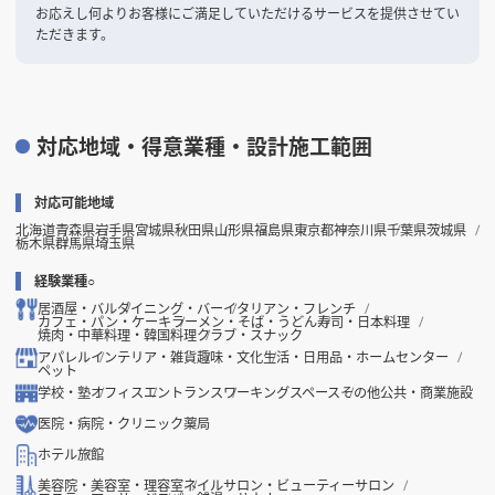
お応えし何よりお客様にご満足していただけるサービスを提供させてい
ただきます。
対応地域・得意業種・設計施工範囲
対応可能地域
北海道
青森県
岩手県
宮城県
秋田県
山形県
福島県
東京都
神奈川県
千葉県
茨城県
栃木県
群馬県
埼玉県
経験業種○
居酒屋・バル
ダイニング・バー
イタリアン・フレンチ
カフェ・パン・ケーキ
ラーメン・そば・うどん
寿司・日本料理
焼肉・中華料理・韓国料理
クラブ・スナック
アパレル
インテリア・雑貨
趣味・文化
生活・日用品・ホームセンター
ペット
学校・塾
オフィス
エントランス
ワーキングスペース
その他公共・商業施設
医院・病院・クリニック
薬局
ホテル
旅館
美容院・美容室・理容室
ネイルサロン・ビューティーサロン