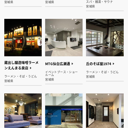
スパ・銭湯・サウナ
宮城県
宮城県
宮城県
蔵出し醸造味噌ラーメ
MTG仙台広瀬通
丘のそば屋1974
ンえんまる泉店
イベントブース・ショー
ラーメン・そば・うどん
ルーム
ラーメン・そば・うどん
宮城県
宮城県
宮城県