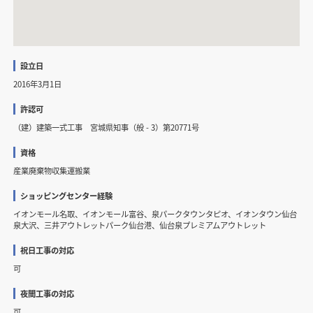
設立日
2016年3月1日
許認可
（建）建築一式工事 宮城県知事（般 - 3）第20771号
資格
産業廃棄物収集運搬業
ショッピングセンター経験
イオンモール名取、イオンモール富谷、泉パークタウンタピオ、イオンタウン仙台
泉大沢、三井アウトレットパーク仙台港、仙台泉プレミアムアウトレット
祝日工事の対応
可
夜間工事の対応
可