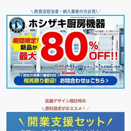
＼
飲食店担当者・納入業者の方必見!／
E社オフィス
オフィス
宮城県
店舗デザイン検討時の
＼
資料請求がおススメ！／