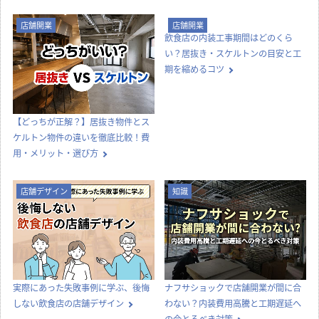
店舗開業
店舗開業
【どっちが正解？】居抜き物件とス
飲食店の内装工事期間はどのくら
ケルトン物件の違いを徹底比較！費
い？居抜き・スケルトンの目安と工
用・メリット・選び方
期を縮めるコツ
店舗デザイン
知識
実際にあった失敗事例に学ぶ、後悔
ナフサショックで店舗開業が間に合
しない飲食店の店舗デザイン
わない？内装費用高騰と工期遅延へ
の今とるべき対策