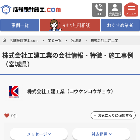
TEL
会員登録
メニュー
事例一覧
無料相談
おすすめ業者
今すぐ
無料相談
ログイン／会員登録
店舗設計施工.com
業者一覧
宮城県
株式会社工建工業
株式会社工建工業の会社情報・特徴・施工事例
デザイン設計・施工
業者を探す
（宮城県）
店舗・商業施設の
施工事例を探す
株式会社工建工業（コウケンコウギョウ）
マッチング案件一覧
店舗設計施工.comとは
0件
お気に入りに追加する
内装の費用相場
シミュレーター
メッセージ
対応範囲