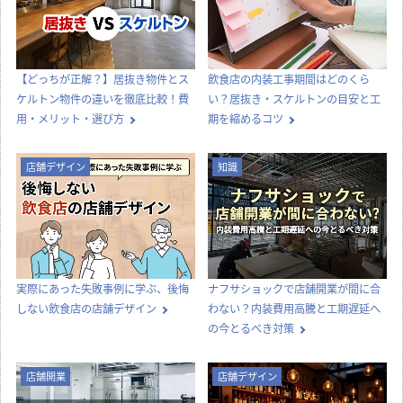
【どっちが正解？】居抜き物件とス
飲食店の内装工事期間はどのくら
ケルトン物件の違いを徹底比較！費
い？居抜き・スケルトンの目安と工
用・メリット・選び方
期を縮めるコツ
店舗デザイン
知識
実際にあった失敗事例に学ぶ、後悔
ナフサショックで店舗開業が間に合
しない飲食店の店舗デザイン
わない？内装費用高騰と工期遅延へ
の今とるべき対策
店舗開業
店舗デザイン