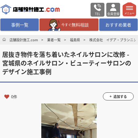
TEL
会員登録
メニュー
事例一覧
無料相談
おすすめ業者
今すぐ
無料相談
ログイン／会員登録
店舗設計施工.com
業者一覧
福島県
株式会社 イデア・プランニン
居抜き物件を落ち着いたネイルサロンに改修 -
デザイン設計・施工
業者を探す
宮城県のネイルサロン・ビューティーサロンの
デザイン施工事例
店舗・商業施設の
施工事例を探す
マッチング案件一覧
0件
追加する
店舗設計施工.comとは
内装の費用相場
シミュレーター