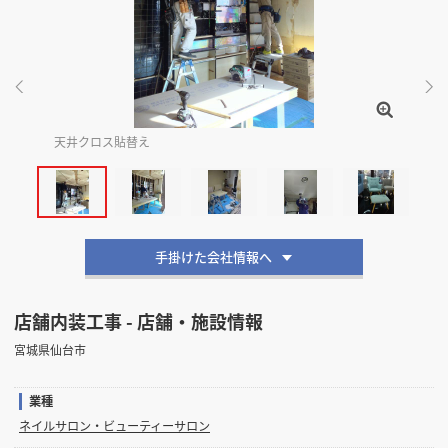
掲載希望のデザイン
設計・施工会社様へ
店舗開業・改装を
ご検討中の方へ
天井クロス貼替え
造
手掛けた会社情報へ
店舗内装工事 - 店舗・施設情報
宮城県仙台市
業種
ネイルサロン・ビューティーサロン