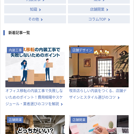
知識
店舗開業
その他
コラムTOP
新着記事一覧
内装工事
店舗デザイン
オフィス移転の内装工事で失敗しな
喫茶店らしい内装をつくる、店舗デ
いためのポイント！費用相場やスケ
ザインとスタイル選びのコツ
ジュール・業者選びのコツを解説
店舗開業
店舗開業