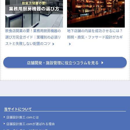
飲食店開業の要！業務用厨房機器の
地下店舗の内装を成功させるには？
選び方完全ガイド｜業種別の必須リ
照明・換気・ファサード設計がカギ
ストと失敗しない配置のコツ
店舗開発・施設管理に役立つコラムを見る
当サイトについて
店舗設計施工.comとは
店舗設計施工.comが選ばれる理由