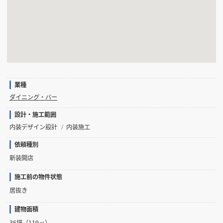
業種
ダイニング・バー
設計・施工範囲
内装デザイン設計
内装施工
依頼種別
新装開店
施工前の物件状態
居抜き
建物面積
36坪（119㎡）