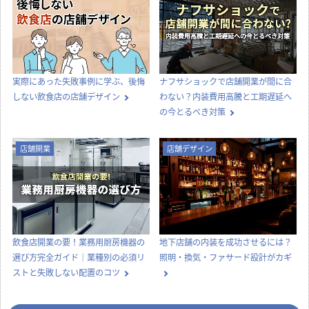
実際にあった失敗事例に学ぶ、後悔
ナフサショックで店舗開業が間に合
しない飲食店の店舗デザイン
わない？内装費用高騰と工期遅延へ
の今とるべき対策
店舗開業
店舗デザイン
飲食店開業の要！業務用厨房機器の
地下店舗の内装を成功させるには？
選び方完全ガイド｜業種別の必須リ
照明・換気・ファサード設計がカギ
ストと失敗しない配置のコツ