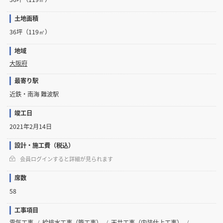
土地面積
36坪（119㎡）
地域
大阪府
最寄り駅
近鉄・南海 難波駅
竣工日
2021年2月14日
設計・施工費（税込）
会員ログインすると詳細が見られます
席数
58
工事項目
電気工事
給排水工事（管工事）
天井工事（内装仕上工事）