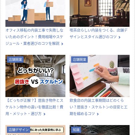
オフィス移転の内装工事で失敗しな
喫茶店らしい内装をつくる、店舗デ
いためのポイント！費用相場やスケ
ザインとスタイル選びのコツ
ジュール・業者選びのコツを解説
店舗開業
店舗開業
【どっちが正解？】居抜き物件とス
飲食店の内装工事期間はどのくら
ケルトン物件の違いを徹底比較！費
い？居抜き・スケルトンの目安と工
用・メリット・選び方
期を縮めるコツ
店舗デザイン
知識