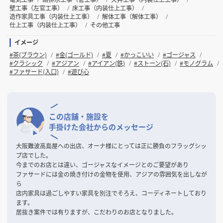
壁工事（左官工事）
床工事（内装仕上工事）
造作家具工事（内装仕上工事）
解体工事（解体工事）
仕上工事（内装仕上工事）
その他工事
イメージ
#茶(ブラウン)
#金(ゴールド)
#夏
#かっこいい
#ゴージャス
#クラシック
#アジアン
#アイアン(鉄)
#ストーン(石)
#モノグラム
#ファサード(入口)
#遊び心
この店舗・施設を
手掛けた会社からのメッセージ
大阪難波高島屋への出店、オーナ様にとっては正に勝負のフラッグシッ
プ店でした。
今までのお店とは違い、ゴージャスなイメージとのご要望があり
ファサードには金の焼き付けの金物を使用、アジアの雰囲気を出しなが
ら
店内家具は過ごしやすい家具を別注でそろえ、コーディネートしており
ます。
居抜き案件では有りますが、こだわりのお店となりました。