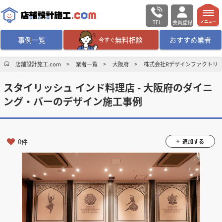
TEL
会員登録
メニュー
事例一覧
無料相談
おすすめ業者
今すぐ
無料相談
ログイン／会員登録
店舗設計施工.com
業者一覧
大阪府
株式会社Rデザインファクトリ
スタイリッシュ インド料理店 - 大阪府のダイニ
デザイン設計・施工
業者を探す
ング・バーのデザイン施工事例
店舗・商業施設の
施工事例を探す
0件
追加する
マッチング案件一覧
店舗設計施工.comとは
内装の費用相場
シミュレーター