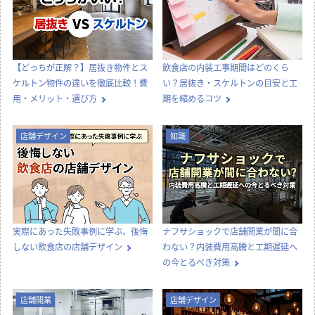
【どっちが正解？】居抜き物件とス
飲食店の内装工事期間はどのくら
ケルトン物件の違いを徹底比較！費
い？居抜き・スケルトンの目安と工
用・メリット・選び方
期を縮めるコツ
店舗デザイン
知識
実際にあった失敗事例に学ぶ、後悔
ナフサショックで店舗開業が間に合
しない飲食店の店舗デザイン
わない？内装費用高騰と工期遅延へ
の今とるべき対策
店舗開業
店舗デザイン