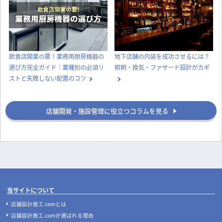
飲食店開業の要！業務用厨房機器の
地下店舗の内装を成功させるには？
選び方完全ガイド｜業種別の必須リ
照明・換気・ファサード設計がカギ
ストと失敗しない配置のコツ
店舗開発・施設管理に役立つコラムを見る
当サイトについて
店舗設計施工.comとは
店舗設計施工.comが選ばれる理由