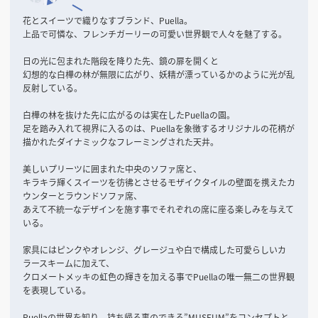
花とスイーツで織りなすブランド、Puella。
上品で可憐な、フレンチガーリーの可愛い世界観で人々を魅了する。
日の光に包まれた階段を降りた先、鏡の扉を開くと
幻想的な白樺の林が無限に広がり、妖精が漂っているかのように光が乱
反射している。
白樺の林を抜けた先に広がるのは実在したPuellaの園。
足を踏み入れて視界に入るのは、Puellaを象徴するオリジナルの花柄が
描かれたダイナミックなフレーミングされた天井。
美しいプリーツに囲まれた中央のソファ席と、
キラキラ輝くスイーツを彷彿とさせるモザイクタイルの壁面を携えたカ
ウンターとラウンドソファ席、
あえて不統一なデザインを施す事でそれぞれの席に座る楽しみを与えて
いる。
家具にはピンクやオレンジ、グレージュや白で構成した可愛らしいカ
ラースキームに加えて、
クロメートメッキの虹色の輝きを加える事でPuellaの唯一無二の世界観
を表現している。
Puellaの世界を知り、持ち帰る事のできる”MUSEUM”をコンセプトと