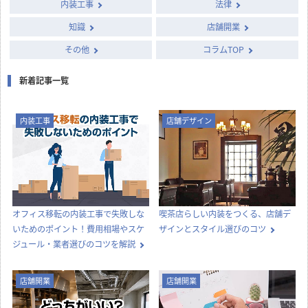
内装工事
法律
知識
店舗開業
その他
コラムTOP
新着記事一覧
内装工事
店舗デザイン
オフィス移転の内装工事で失敗しな
喫茶店らしい内装をつくる、店舗デ
いためのポイント！費用相場やスケ
ザインとスタイル選びのコツ
ジュール・業者選びのコツを解説
店舗開業
店舗開業