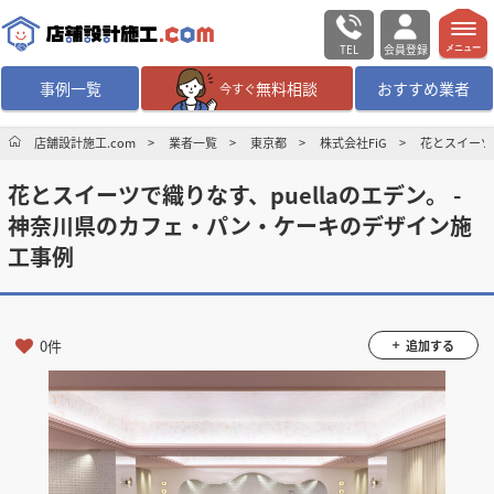
TEL
会員登録
メニュー
事例一覧
無料相談
おすすめ業者
今すぐ
無料相談
ログイン／会員登録
店舗設計施工.com
業者一覧
東京都
株式会社FiG
花とスイーツ
花とスイーツで織りなす、puellaのエデン。 -
デザイン設計・施工
業者を探す
神奈川県のカフェ・パン・ケーキのデザイン施
工事例
店舗・商業施設の
施工事例を探す
マッチング案件一覧
0件
追加する
店舗設計施工.comとは
内装の費用相場
シミュレーター