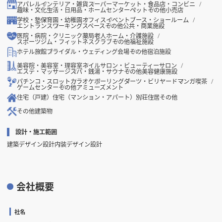
アパレル
インテリア・雑貨
スーパーマーケット・食品店・コンビニ
趣味・文化
生活・日用品・ホームセンター
ペット
その他小売店
学校・塾
保育園・幼稚園
オフィス
イベントブース・ショールーム
エントランス
ワーキングスペース
その他公共・商業施設
医院・病院・クリニック
薬局
老人ホーム・介護施設
スポーツジム・フィットネスクラブ
その他福祉施設
ホテル
旅館
ブライダル・ウェディング会場
その他宿泊施設
美容院・美容室・理容室
ネイルサロン・ビューティーサロン
エステ・マッサージ
スパ・銭湯・サウナ
その他美容健康施設
パチンコ・スロット
カラオケ
ボーリング
ダーツ・ビリヤード
マンガ喫茶
ゲームセンター
その他アミューズメント
住宅（戸建）
住宅（マンション・アパート）
別荘
住居その他
その他建築物
設計・施工範囲
建築デザイン設計
内装デザイン設計
会社概要
社名