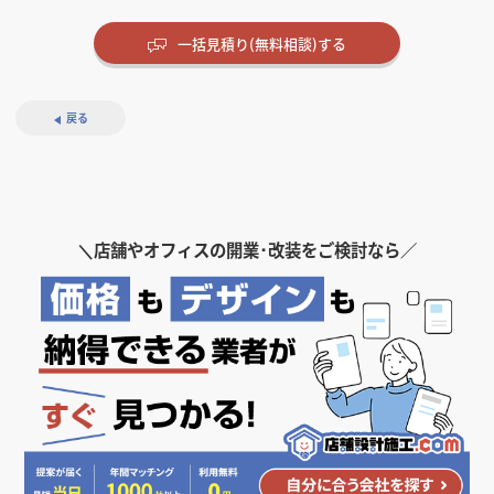
一括見積り(無料相談)する
戻る
移築・再生した囲炉裏
看護小規模多機能居宅
リラクゼーションサロ
リノベーション・ア
市松天井のラボ・オ
南青山の東洋医学クリ
田園リゾートの老人
プール＆フィットネ
アトリウムの高齢者デ
光をつかむ家
子育てママの、木箱オ
つくばの眼科クリニッ
ラグジュアリー老人ホー
光と風のリノベーショ
北欧カフェ
なないろの託児所
曲線のオフィス
みどりのクリニック
​森の中の老人ホーム
フィットネス＆ゴルフ
石の温泉・木の温泉
斜め40do猫の家
猫と中庭の集合住宅
猫と本棚の家
の間
介護施設：6角形
ン＆ヘアカット
パートメント
フィス
ニック＋鍼灸院
ホーム
ス：リハビリテーショ
イサービス：定員200
（Lightfall House）
フィス
ク
ム
ン住宅
カフェ・パン・ケーキ
保育園・幼稚園
オフィス
医院・病院・クリニック
老人ホーム・介護施設
スポーツジム・フィットネ
スパ・銭湯・サウナ
住宅（戸建）
住宅（マンション・アパー
住宅（マンション・アパー
ン特化
人、サードプレイスと
スクラブ
ト）
ト）
寿司・日本料理
その他福祉施設
エステ・マッサージ
住宅（マンション・アパー
オフィス
医院・病院・クリニック
老人ホーム・介護施設
住宅（戸建）
オフィス
医院・病院・クリニック
老人ホーム・介護施設
住宅（戸建）
茨城県
茨城県
東京都
茨城県
茨城県
茨城県
東京都
＼
店舗やオフィスの開業･改装をご検討なら／
して進化したデイサー
ト）
茨城県
東京都
東京都
茨城県
神奈川県
茨城県
東京都
東京都
茨城県
埼玉県
神奈川県
茨城県
茨城県
東京都
スポーツジム・フィットネ
東京都
ビス
スクラブ
茨城県
その他福祉施設
茨城県
収納と家事動線の、テ
ルーバー天井の家
中庭のテラスハウス