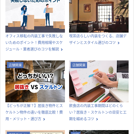
店舗設計
店舗デザイン
内装工事
法律
知識
店舗開業
その他
コラムTOP
新着記事一覧
内装工事
店舗デザイン
オフィス移転の内装工事で失敗しな
喫茶店らしい内装をつくる、店舗デ
いためのポイント！費用相場やスケ
ザインとスタイル選びのコツ
ジュール・業者選びのコツを解説
店舗開業
店舗開業