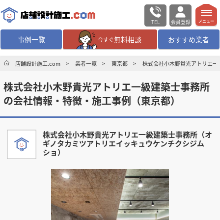
TEL
会員登録
メニュー
事例一覧
無料相談
おすすめ業者
今すぐ
無料相談
ログイン／会員登録
店舗設計施工.com
業者一覧
東京都
株式会社小木野貴光アトリエ一
株式会社小木野貴光アトリエ一級建築士事務所
デザイン設計・施工
業者を探す
の会社情報・特徴・施工事例（東京都）
店舗・商業施設の
施工事例を探す
株式会社小木野貴光アトリエ一級建築士事務所（オ
ギノタカミツアトリエイッキュウケンチクシジム
マッチング案件一覧
ショ）
店舗設計施工.comとは
内装の費用相場
シミュレーター