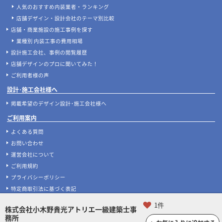
店舗設計施工.comが選ばれる理由
マッチングサービスについて
案件あんしん保証サポート
店舗開業･改装をご検討中の施主様へ
店舗開業･改装をご検討中の方へ
内装の費用相場シミュレーター
無料相談フォーム
【2026年最新】店舗開業・改装に使える補助金
デザイン設計・施工会社を探す
人気のおすすめ内装業者・ランキング
店舗デザイン・設計会社のテーマ別比較
店舗・商業施設の施工事例を探す
業種別 内装工事の費用相場
設計施工会社、事例の閲覧履歴
店舗デザインのプロに聞いてみた！
ご利用者様の声
設計･施工会社様へ
1件
株式会社小木野貴光アトリエ一級建築士事
掲載希望のデザイン設計･施工会社様へ
務所