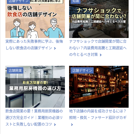
【どっちが正解？】居抜き物件とス
飲食店の内装工事期間はどのくら
ケルトン物件の違いを徹底比較！費
い？居抜き・スケルトンの目安と工
用・メリット・選び方
期を縮めるコツ
店舗デザイン
知識
実際にあった失敗事例に学ぶ、後悔
ナフサショックで店舗開業が間に合
しない飲食店の店舗デザイン
わない？内装費用高騰と工期遅延へ
の今とるべき対策