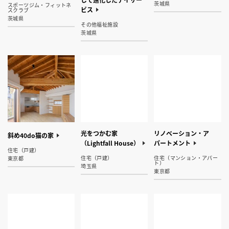
茨城県
スポーツジム・フィットネ
ビス
スクラブ
茨城県
その他福祉施設
茨城県
光をつかむ家
リノベーション・ア
斜め40do猫の家
（Lightfall House）
パートメント
住宅（戸建）
住宅（戸建）
住宅（マンション・アパー
東京都
ト）
埼玉県
東京都