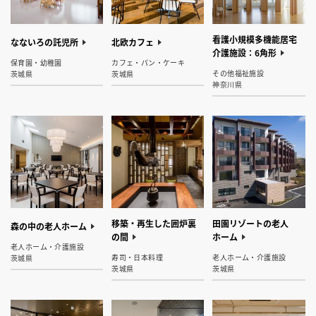
看護小規模多機能居宅
なないろの託児所
北欧カフェ
介護施設：6角形
保育園・幼稚園
カフェ・パン・ケーキ
その他福祉施設
茨城県
茨城県
神奈川県
移築・再生した囲炉裏
田園リゾートの老人
​森の中の老人ホーム
の間
ホーム
老人ホーム・介護施設
寿司・日本料理
老人ホーム・介護施設
茨城県
茨城県
茨城県