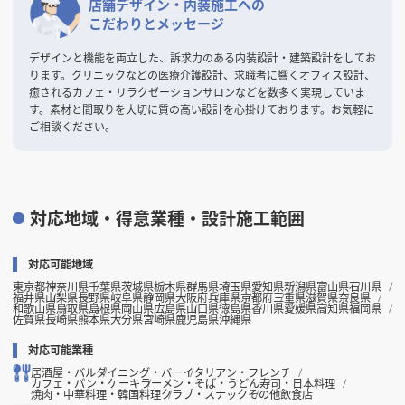
店舗デザイン・内装施工への
こだわりとメッセージ
デザインと機能を両立した、訴求力のある内装設計・建築設計をしてお
ります。クリニックなどの医療介護設計、求職者に響くオフィス設計、
癒されるカフェ・リラクゼーションサロンなどを数多く実現していま
す。素材と間取りを大切に質の高い設計を心掛けております。お気軽に
ご相談ください。
対応地域・得意業種・設計施工範囲
対応可能地域
東京都
神奈川県
千葉県
茨城県
栃木県
群馬県
埼玉県
愛知県
新潟県
富山県
石川県
福井県
山梨県
長野県
岐阜県
静岡県
大阪府
兵庫県
京都府
三重県
滋賀県
奈良県
和歌山県
鳥取県
島根県
岡山県
広島県
山口県
徳島県
香川県
愛媛県
高知県
福岡県
佐賀県
長崎県
熊本県
大分県
宮崎県
鹿児島県
沖縄県
対応可能業種
居酒屋・バル
ダイニング・バー
イタリアン・フレンチ
カフェ・パン・ケーキ
ラーメン・そば・うどん
寿司・日本料理
焼肉・中華料理・韓国料理
クラブ・スナック
その他飲食店