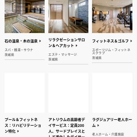
リラクゼーションサロ
石の温泉・木の温泉
フィットネス＆ゴルフ
ン＆ヘアカット
スパ・銭湯・サウナ
スポーツジム・フィットネ
スクラブ
エステ・マッサージ
茨城県
茨城県
茨城県
プール＆フィットネ
アトリウムの高齢者デ
ラグジュアリー老人ホー
ス：リハビリテーショ
イサービス：定員200
ム
ン特化
人、サードプレイスと
老人ホーム・介護施設
して進化したデイサー