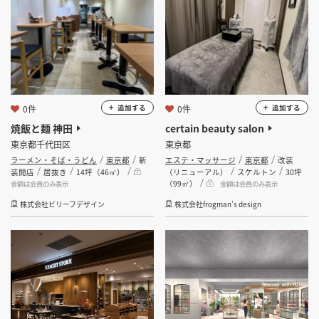
0件
0件
追加する
追加する
焼飯と麺 神田
certain beauty salon
東京都千代田区
東京都
ラーメン・そば・うどん
東京都
新
エステ・マッサージ
東京都
改装
装開店
居抜き
14坪（46㎡）
（リニューアル）
スケルトン
30坪
（99㎡）
金額は会員のみ表示
金額は会員のみ表示
株式会社ビリーフデザイン
株式会社frogman’s design