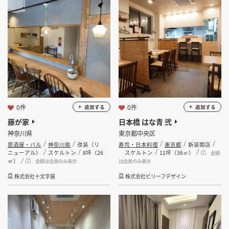
坪 ～
坪
フリーワード
検索する
0件
0件
追加する
追加する
藤が家
日本橋 はな青 弐
神奈川県
東京都中央区
居酒屋・バル
神奈川県
改装（リ
寿司・日本料理
東京都
新装開店
ニューアル）
スケルトン
8坪（26
スケルトン
11坪（36㎡）
金額
㎡）
金額は会員のみ表示
は会員のみ表示
株式会社十文字屋
株式会社ビリーフデザイン