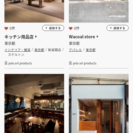
0件
0件
追加する
追加する
キッチン用品店
Wacoal store
東京都
東京都
インテリア・雑貨
東京都
新装開店
アパレル
東京都
スケルトン
yolo art products
yolo art products