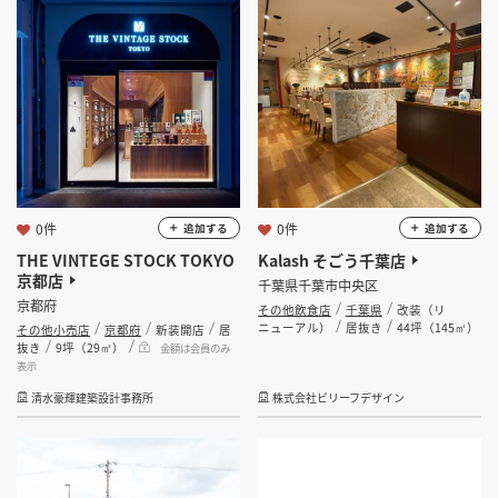
0件
0件
追加する
追加する
THE VINTEGE STOCK TOKYO
Kalash そごう千葉店
京都店
千葉県千葉市中央区
京都府
その他飲食店
千葉県
改装（リ
ニューアル）
居抜き
44坪（145㎡）
その他小売店
京都府
新装開店
居
抜き
9坪（29㎡）
金額は会員のみ
表示
清水豪輝建築設計事務所
株式会社ビリーフデザイン