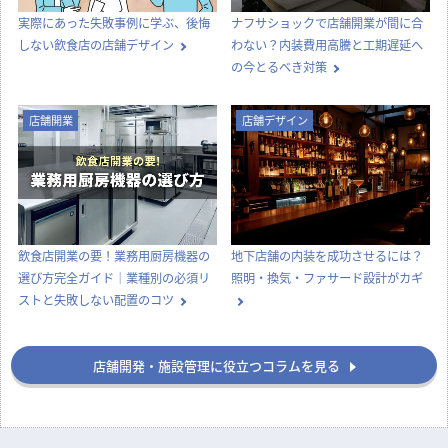
用・メリット・選び方
期を縮めるコツ
店舗デザイン
知識
実際にあった失敗事例に学ぶ、後悔
ナフサショックで店舗開業が間に合
しない飲食店の店舗デザイン
わない？内装費用高騰と工期遅延へ
の今とるべき対策
店舗開業
店舗デザイン
飲食店開業の要！業務用厨房機器の
地下店舗の内装を成功させるには？