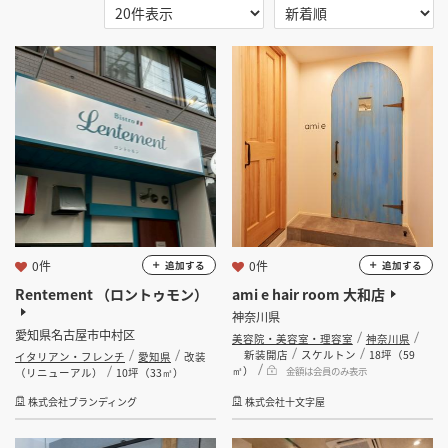
掲載希望のデザイン
設計・施工会社様へ
選択する
地域
選択する
業種
店舗開業・改装を
ご検討中の方へ
選択する
設計・施工範囲
選択する
設計施工会社
0件
0件
追加する
追加する
Rentement （ロントゥモン）
ami e hair room 大和店
金額
神奈川県
愛知県名古屋市中村区
美容院・美容室・理容室
神奈川県
会員ログインすると検索できます。
新装開店
スケルトン
18坪（59
イタリアン・フレンチ
愛知県
改装
㎡）
金額は会員のみ表示
（リニューアル）
10坪（33㎡）
坪数
株式会社ブランディング
株式会社十文字屋