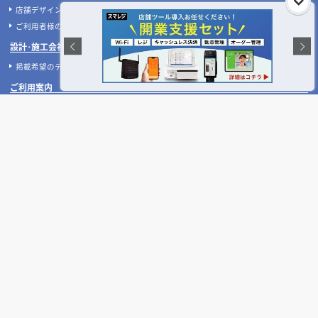
無料相談フォーム
【2026年最新】店舗開業・改装に使える補助金
デザイン設計・施工会社を探す
人気のおすすめ内装業者・ランキング
店舗デザイン・設計会社のテーマ別比較
店舗・商業施設の施工事例を探す
業種別 内装工事の費用相場
設計施工会社、事例の閲覧履歴
店舗デザインのプロに聞いてみた！
ご利用者様の声
設計･施工会社様へ
掲載希望のデザイン設計･施工会社様へ
ご利用案内
よくある質問
お問い合わせ
運営会社について
ご利用規約
プライバシーポリシー
特定商取引法に基づく表記