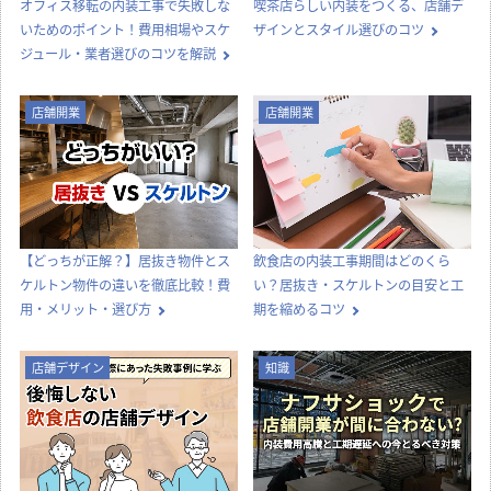
内装工事
店舗デザイン
オフィス移転の内装工事で失敗しな
喫茶店らしい内装をつくる、店舗デ
いためのポイント！費用相場やスケ
ザインとスタイル選びのコツ
ジュール・業者選びのコツを解説
店舗開業
店舗開業
【どっちが正解？】居抜き物件とス
飲食店の内装工事期間はどのくら
ケルトン物件の違いを徹底比較！費
い？居抜き・スケルトンの目安と工