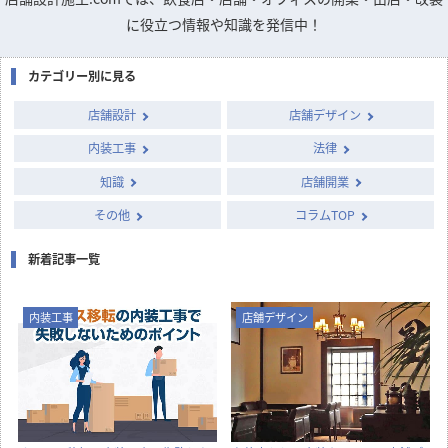
column
店舗開発・施設管理に
役立つコラム
店舗設計施工.comでは、飲食店・店舗・オフィスの開業・出店・改装
に役立つ情報や知識を発信中！
カテゴリー別に見る
店舗設計
店舗デザイン
内装工事
法律
知識
店舗開業
その他
コラムTOP
新着記事一覧