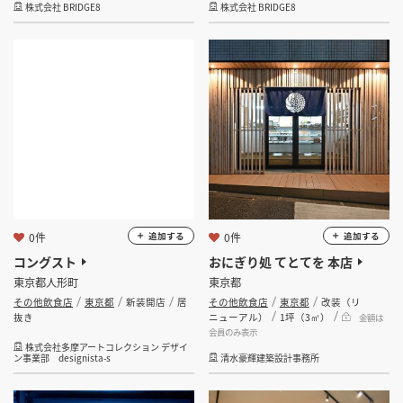
株式会社 BRIDGE8
株式会社 BRIDGE8
0件
0件
追加する
追加する
コングスト
おにぎり処 てとてを 本店
東京都人形町
東京都
その他飲食店
東京都
新装開店
居
その他飲食店
東京都
改装（リ
抜き
ニューアル）
1坪（3㎡）
金額は
会員のみ表示
株式会社多摩アートコレクション デザイ
ン事業部 designista-s
清水豪輝建築設計事務所