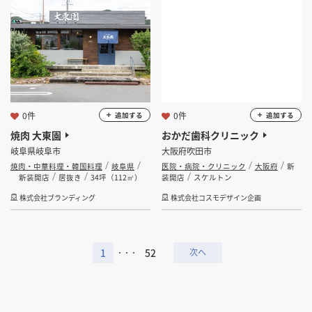
0件
0件
追加する
追加する
焼肉 大東園
おかだ歯科クリニック
岐阜県岐阜市
大阪府吹田市
焼肉・中華料理・韓国料理
岐阜県
医院・病院・クリニック
大阪府
新
新装開店
居抜き
34坪（112㎡）
装開店
スケルトン
株式会社ブランディング
株式会社コスモデザイン企画
1
52
・・・