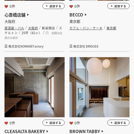
0件
0件
追加する
追加する
心斎橋店舗
BECCO
大阪府
東京都
居酒屋・バル
大阪府
新装開店
ス
カフェ・パン・ケーキ
東京都
ケルトン
25坪（82㎡）
金額は会
員のみ表示
株式会社NOMANEFactory
株式会社 BRIDGE8
0件
0件
追加する
追加する
CLEASALTA BAKERY
BROWN TABBY