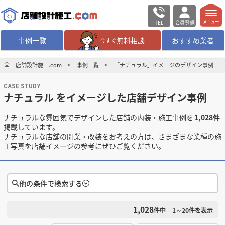
TEL
会員登録
メニュー
事例一覧
無料相談
おすすめ業者
今すぐ
無料相談
ログイン／会員登録
店舗設計施工.com
事例一覧
「ナチュラル」イメージのデザイン事例
CASE STUDY
デザイン設計・施工
業者を探す
ナチュラル をイメージした店舗デザイン事例
ナチュラルな雰囲気でデザインした店舗の内装・施工事例を
1,028件
店舗・商業施設の
施工事例を探す
掲載しています。
ナチュラルな店舗の開業・改装をお考えの方は、さまざまな業種の施
工写真を店舗イメージの参考にぜひご覧ください。
マッチング案件一覧
店舗設計施工.comとは
他の条件で検索する
内装の費用相場
シミュレーター
1,028
検索条件をクリア
件中
1～20
件を表示