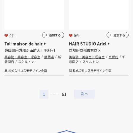
0件
0件
追加する
追加する
Tali maison de hair
HAIR STUDIO Ariel
静岡県田方郡函南町大土肥84−1
京都府京都市右京区
美容院・美容室・理容室
静岡県
新
美容院・美容室・理容室
京都府
新
装開店
スケルトン
装開店
スケルトン
株式会社コスモデザイン企画
株式会社コスモデザイン企画
1
61
・・・