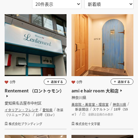
掲載希望のデザイン
設計・施工会社様へ
選択する
地域
選択する
業種
店舗開業・改装を
ご検討中の方へ
選択する
設計・施工範囲
選択する
設計施工会社
0件
0件
追加する
追加する
Rentement （ロントゥモン）
ami e hair room 大和店
金額
神奈川県
愛知県名古屋市中村区
美容院・美容室・理容室
神奈川県
会員ログインすると検索できます。
新装開店
スケルトン
18坪（59
イタリアン・フレンチ
愛知県
改装
㎡）
金額は会員のみ表示
（リニューアル）
10坪（33㎡）
坪数
株式会社ブランディング
株式会社十文字屋