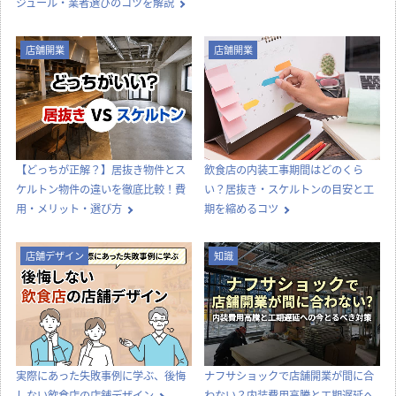
内装工事
店舗デザイン
オフィス移転の内装工事で失敗しな
喫茶店らしい内装をつくる、店舗デ
いためのポイント！費用相場やスケ
ザインとスタイル選びのコツ
ジュール・業者選びのコツを解説
店舗開業
店舗開業
【どっちが正解？】居抜き物件とス
飲食店の内装工事期間はどのくら
ケルトン物件の違いを徹底比較！費
い？居抜き・スケルトンの目安と工
用・メリット・選び方
期を縮めるコツ