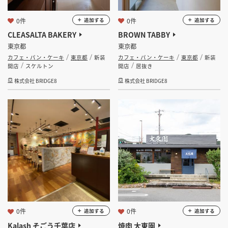
0件
0件
追加する
追加する
CLEASALTA BAKERY
BROWN TABBY
東京都
東京都
カフェ・パン・ケーキ
東京都
新装
カフェ・パン・ケーキ
東京都
新装
開店
スケルトン
開店
居抜き
株式会社 BRIDGE8
株式会社 BRIDGE8
0件
0件
追加する
追加する
Kalash そごう千葉店
焼肉 大東園