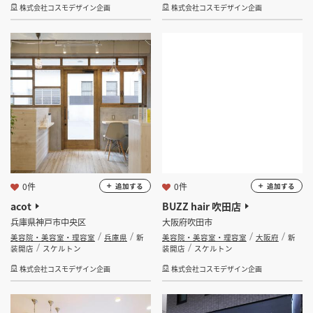
株式会社コスモデザイン企画
株式会社コスモデザイン企画
0件
0件
追加する
追加する
acot
BUZZ hair 吹田店
兵庫県神戸市中央区
大阪府吹田市
美容院・美容室・理容室
兵庫県
新
美容院・美容室・理容室
大阪府
新
装開店
スケルトン
装開店
スケルトン
株式会社コスモデザイン企画
株式会社コスモデザイン企画