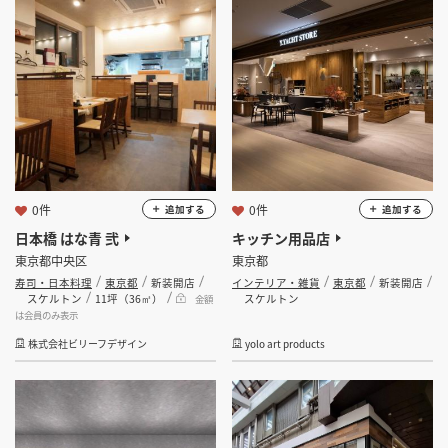
坪 ～
坪
フリーワード
検索する
0件
0件
追加する
追加する
日本橋 はな青 弐
キッチン用品店
東京都中央区
東京都
寿司・日本料理
東京都
新装開店
インテリア・雑貨
東京都
新装開店
スケルトン
11坪（36㎡）
スケルトン
金額
は会員のみ表示
株式会社ビリーフデザイン
yolo art products