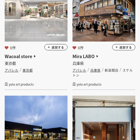
0件
0件
追加する
追加する
Wacoal store
Mira LABO
東京都
兵庫県
アパレル
東京都
アパレル
兵庫県
新装開店
スケル
トン
yolo art products
yolo art products