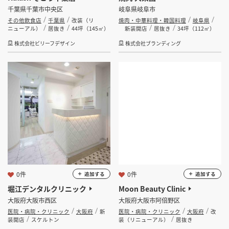
千葉県千葉市中央区
岐阜県岐阜市
その他飲食店
千葉県
改装（リ
焼肉・中華料理・韓国料理
岐阜県
ニューアル）
居抜き
44坪（145㎡）
新装開店
居抜き
34坪（112㎡）
株式会社ビリーフデザイン
株式会社ブランディング
0件
0件
追加する
追加する
堀江デンタルクリニック
Moon Beauty Clinic
大阪府大阪市西区
大阪府大阪市阿倍野区
医院・病院・クリニック
大阪府
新
医院・病院・クリニック
大阪府
改
装開店
スケルトン
装（リニューアル）
居抜き