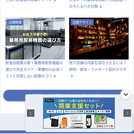
店舗デザイン
知識
実際にあった失敗事例に学ぶ、後悔
ナフサショックで店舗開業が間に合
しない飲食店の店舗デザイン
わない？内装費用高騰と工期遅延へ
の今とるべき対策
店舗開業
店舗デザイン
飲食店開業の要！業務用厨房機器の
地下店舗の内装を成功させるには？
選び方完全ガイド｜業種別の必須リ
照明・換気・ファサード設計がカギ
ストと失敗しない配置のコツ