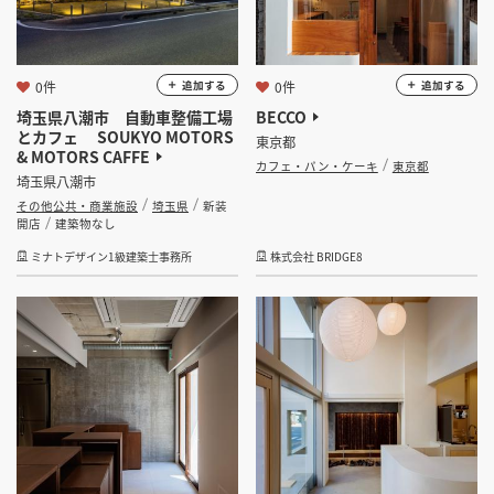
0件
0件
追加する
追加する
埼玉県八潮市 自動車整備工場
BECCO
とカフェ SOUKYO MOTORS
東京都
& MOTORS CAFFE
カフェ・パン・ケーキ
東京都
埼玉県八潮市
その他公共・商業施設
埼玉県
新装
開店
建築物なし
ミナトデザイン1級建築士事務所
株式会社 BRIDGE8