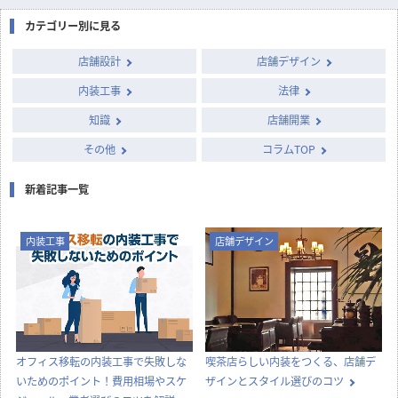
column
店舗開発・施設管理に
役立つコラム
店舗設計施工.comでは、飲食店・店舗・オフィスの開業・出店・改装
に役立つ情報や知識を発信中！
カテゴリー別に見る
店舗設計
店舗デザイン
内装工事
法律
知識
店舗開業
その他
コラムTOP
新着記事一覧