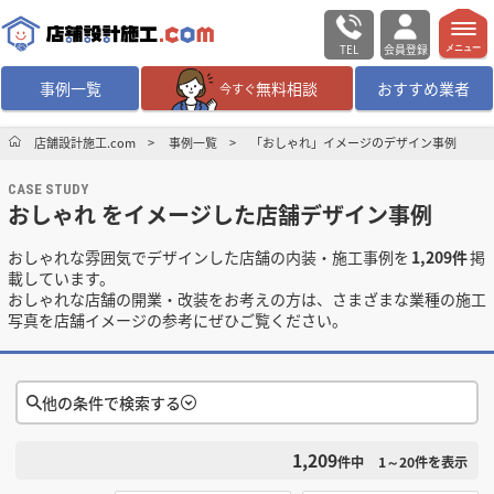
TEL
会員登録
メニュー
事例一覧
無料相談
おすすめ業者
今すぐ
無料相談
ログイン／会員登録
店舗設計施工.com
事例一覧
「おしゃれ」イメージのデザイン事例
CASE STUDY
デザイン設計・施工
業者を探す
おしゃれ をイメージした店舗デザイン事例
おしゃれな雰囲気でデザインした店舗の内装・施工事例を
1,209件
掲
店舗・商業施設の
施工事例を探す
載しています。
おしゃれな店舗の開業・改装をお考えの方は、さまざまな業種の施工
写真を店舗イメージの参考にぜひご覧ください。
マッチング案件一覧
店舗設計施工.comとは
他の条件で検索する
内装の費用相場
シミュレーター
1,209
検索条件をクリア
件中
1～20
件を表示