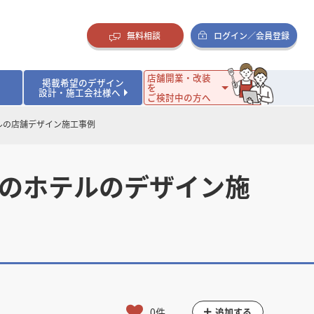
無料相談
ログイン／会員登録
店舗開業・改装
掲載希望のデザイン
を
設計・施工会社様へ
ご検討中の方へ
ルの店舗デザイン施工事例
ダイニング・バー
ダイニング・バー
イタリアン・フレンチ
イタリアン・フレンチ
まとめ
店舗開業･改装を考えるオーナー様に役立つコラム
・ケーキ
・ケーキ
ラーメン・そば・うどん
ラーメン・そば・うどん
寿司・日本料理
寿司・日本料理
店舗デザインのプロに聞いてみた！
外のホテルのデザイン施
・韓国料理
・韓国料理
クラブ・スナック
クラブ・スナック
その他飲食店
その他飲食店
インテリア・雑貨
インテリア・雑貨
スーパーマーケット・食品店・コンビニ
スーパーマーケット・食品店・コンビニ
生活・日用品・ホームセンター
生活・日用品・ホームセンター
ペット
ペット
その他小売店
その他小売店
保育園・幼稚園
保育園・幼稚園
オフィス
オフィス
イベントブース・ショールーム
イベントブース・ショールーム
ワーキングスペース
ワーキングスペース
その他公共・商業施設
その他公共・商業施設
リニック
リニック
薬局
薬局
老人ホーム・介護施設
老人ホーム・介護施設
フィットネスクラブ
フィットネスクラブ
その他福祉施設
その他福祉施設
0件
追加する