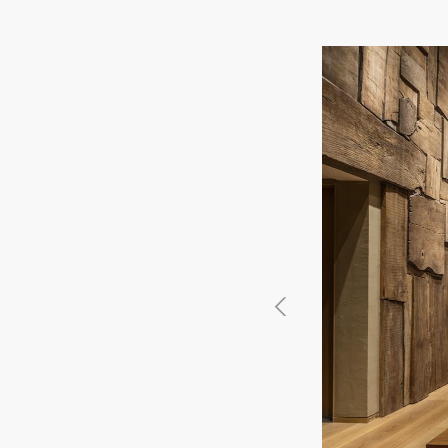
徳島県
徳島県
香川県
香川県
愛媛県
愛媛県
高知
高知
四国
四国
福岡県
福岡県
佐賀県
佐賀県
長崎県
長崎県
熊本
熊本
九州・沖縄
九州・沖縄
鹿児島県
鹿児島県
沖縄県
沖縄県
おすすめの内装業者
海外
その他地域
その他
費用相場を調べる
東京のおすすめ内装業者
神奈川･横浜のおすすめ内装業者
おすすめ内装業者ランキング
カフェの内装工事の費用相場
居酒屋･バルの内装工事の費用相
業種別 内装工事の費用相場