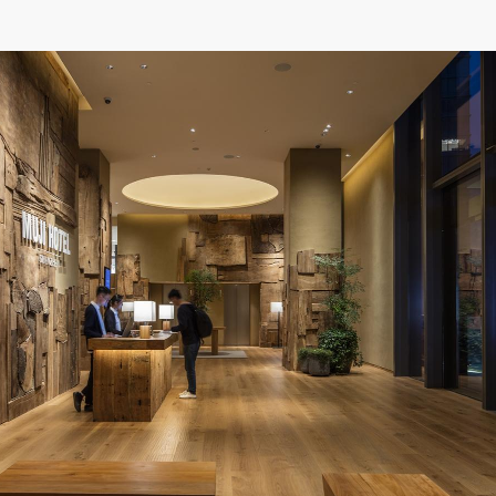
県
県
ホテル・旅
ホテル
旅
ホテル・旅
ホテル
旅
館・ブライダ
館・ブライダ
ル
その他宿泊施設
県
県
大分県
大分県
宮崎県
宮崎県
ル
美容院・美容室
美容院・美容室
美容・健康
美容・健康
エステ・マッサ
エステ・マッサ
パチンコ・スロ
パチンコ・スロ
アミューズメ
アミューズメ
おすすめ内装業者をもっと見る
ント施設
マンガ喫茶
ント施設
マンガ喫茶
場
費用相場をもっと見る
住宅（戸建）
住宅・別荘
住宅（戸建）
住宅・別荘
その他建築物
その他
その他建築物
その他
すべてのデザイン設計施工業者を見る
すべてのデザイン設計・施工事例を見る