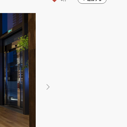
館
民泊
ブライダル・ウェディング会場
館
ブライダル・ウェディング会場
その他宿泊施設
・理容室
ネイルサロン・ビューティーサロン
・理容室
ネイルサロン・ビューティーサロン
ージ
スパ・銭湯・サウナ
その他美容健康施設
ージ
スパ・銭湯・サウナ
その他美容健康施設
ット
カラオケ
ボーリング
ダーツ・ビリヤード
ット
カラオケ
ボーリング
ダーツ・ビリヤード
ゲームセンター
その他アミューズメント
ゲームセンター
その他アミューズメント
住宅（マンション・アパート）
別荘
住居その他
住宅（マンション・アパート）
別荘
住居その他