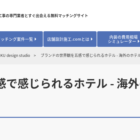
工事の専門業者とすぐ出会える無料マッチングサイト
内装の費用相場
マッチング案件一覧
店舗設計施工.comとは
シミュレーター
対応可能業種から探す
業種から探す
お役立ちコンテンツ
 design studio
ブランドの世界観を五感で感じられるホテル - 海外のホテ
居酒屋・バル
居酒屋・バル
県
県
秋田県
秋田県
山形県
山形県
安心のサポート体制
開業・改装に使える補助金・助成金
カフェ・パン
カフェ・パン
飲食
飲食
内装工事費用シミュレーション
で感じられるホテル - 海
業者探し体験談
焼肉・中華料理
焼肉・中華料理
城県
城県
栃木県
栃木県
群馬県
群馬県
アパレル
アパレル
アパレル・物
アパレル・物
販・ペット
販・ペット
県
県
福井県
福井県
山梨県
山梨県
趣味・文化
趣味・文化
店舗の開業･改装をしたい方はこちら
学校・塾
学校・塾
学校・オフィ
学校・オフィ
ス・ショー
ス・ショー
県
県
滋賀県
滋賀県
奈良県
奈良県
エントランス
エントランス
ルーム
ルーム
医院・病院・ク
医院・病院・ク
医療・福祉・
医療・福祉・
県
県
山口県
山口県
スポーツ
スポーツ
スポーツジム・
スポーツジム・