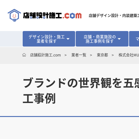
店舗デザイン設計・内装建築
デザイン設計・施工
店舗・商業施設の
業者を探す
施工事例を探す
対応可能地域から探す
地域から探す
開業･改装をご検討中の方へ
店舗設計施工.com
業者一覧
東京都
株式会社MUKU
北海道
北海道
青森県
青森県
岩手県
岩手県
宮城
宮城
北海道・東北
北海道・東北
見積り額が安くなる理由
物件契約前に業者を決めるメリット
福島県
福島県
マッチングまでの流れ
よくある質問
ブランドの世界観を五感
店舗オーナーの内装
東京都
東京都
神奈川県
神奈川県
千葉県
千葉県
茨
茨
関東
関東
埼玉県
埼玉県
工事例
愛知県
愛知県
新潟県
新潟県
富山県
富山県
石川
石川
中部
中部
長野県
長野県
岐阜県
岐阜県
静岡県
静岡県
大阪府
大阪府
兵庫県
兵庫県
京都府
京都府
三重
三重
関西
関西
和歌山県
和歌山県
鳥取県
鳥取県
島根県
島根県
岡山県
岡山県
広島
広島
中国
中国