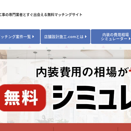
工事の専門業者とすぐ出会える無料マッチングサイト
内装の費用相場
マッチング案件一覧
店舗設計施工.comとは
シミュレーター
対応可能業種から探す
業種から探す
お役立ちコンテンツ
居酒屋・バル
居酒屋・バル
県
県
秋田県
秋田県
山形県
山形県
安心のサポート体制
開業・改装に使える補助金・助成金
カフェ・パン
カフェ・パン
飲食
飲食
内装工事費用シミュレーション
業者探し体験談
焼肉・中華料理
焼肉・中華料理
城県
城県
栃木県
栃木県
群馬県
群馬県
アパレル
アパレル
アパレル・物
アパレル・物
販・ペット
販・ペット
県
県
福井県
福井県
山梨県
山梨県
趣味・文化
趣味・文化
店舗の開業･改装をしたい方はこちら
学校・塾
学校・塾
学校・オフィ
学校・オフィ
ス・ショー
ス・ショー
県
県
滋賀県
滋賀県
奈良県
奈良県
エントランス
エントランス
ルーム
ルーム
医院・病院・ク
医院・病院・ク
医療・福祉・
医療・福祉・
県
県
山口県
山口県
スポーツ
スポーツ
スポーツジム・
スポーツジム・