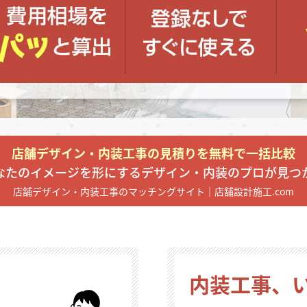
県
県
ホテル・旅
ホテル
旅
ホテル・旅
ホテル
旅
館・ブライダ
館・ブライダ
ル
その他宿泊施設
県
県
大分県
大分県
宮崎県
宮崎県
ル
美容院・美容室
美容院・美容室
美容・健康
美容・健康
エステ・マッサ
エステ・マッサ
パチンコ・スロ
パチンコ・スロ
アミューズメ
アミューズメ
おすすめ内装業者をもっと見る
ント施設
マンガ喫茶
ント施設
マンガ喫茶
場
費用相場をもっと見る
住宅（戸建）
住宅・別荘
住宅（戸建）
住宅・別荘
その他建築物
その他
その他建築物
その他
店舗デザイン・内装工事の見積りを無料で一括比較
なたのイメージを形にするデザイン・内装のプロが見つ
店舗デザイン・内装工事のマッチングサイト｜店舗設計施工.com
すべてのデザイン設計施工業者を見る
すべてのデザイン設計・施工事例を見る
内装工事、