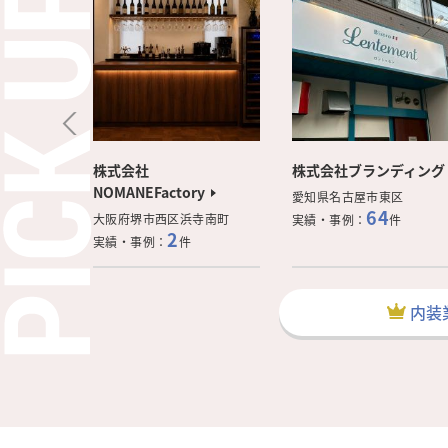
ス
株式会社
株式会社ブランディング
NOMANEFactory
愛知県名古屋市東区
64
大阪府堺市西区浜寺南町
件
実績・事例：
件
2
実績・事例：
件
内装