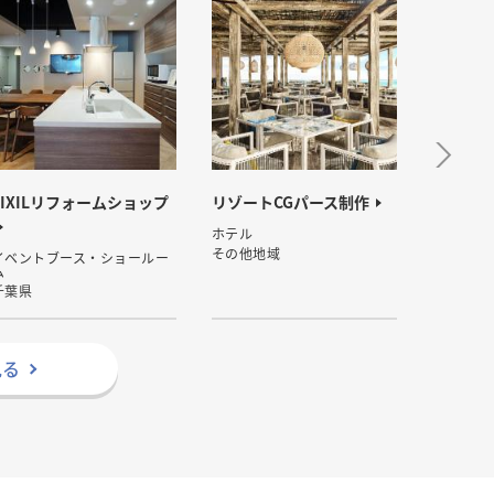
LIXILリフォームショップ
リゾートCGパース制作
mirag
ホテル
美容院・
その他地域
大阪府
イベントブース・ショールー
ム
千葉県
見る