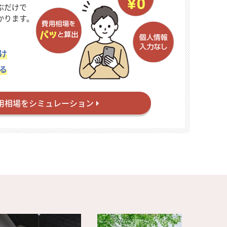
ぶだけで
かります。
け
る
用相場をシミュレーション