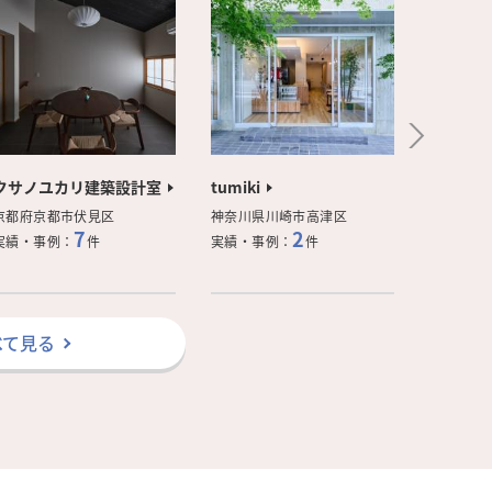
クサノユカリ建築設計室
tumiki
株式会社M
京都府京都市伏見区
神奈川県川崎市高津区
東京都板
7
2
実績・事例：
件
実績・事例：
件
実績・事
べて見る