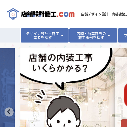
店舗デザイン設計・内装建築
デザイン設計・施工
店舗・商業施設の
業者を探す
施工事例を探す
対応可能地域から探す
地域から探す
開業･改装をご検討中の方へ
北海道
北海道
青森県
青森県
岩手県
岩手県
宮城
宮城
北海道・東北
北海道・東北
見積り額が安くなる理由
物件契約前に業者を決めるメリット
福島県
福島県
マッチングまでの流れ
よくある質問
店舗オーナーの内装
東京都
東京都
神奈川県
神奈川県
千葉県
千葉県
茨
茨
関東
関東
埼玉県
埼玉県
愛知県
愛知県
新潟県
新潟県
富山県
富山県
石川
石川
中部
中部
長野県
長野県
岐阜県
岐阜県
静岡県
静岡県
大阪府
大阪府
兵庫県
兵庫県
京都府
京都府
三重
三重
関西
関西
和歌山県
和歌山県
鳥取県
鳥取県
島根県
島根県
岡山県
岡山県
広島
広島
中国
中国