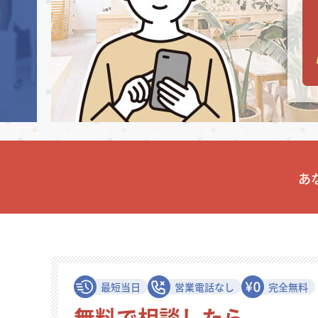
徳島県
徳島県
香川県
香川県
愛媛県
愛媛県
高知
高知
四国
四国
福岡県
福岡県
佐賀県
佐賀県
長崎県
長崎県
熊本
熊本
九州・沖縄
九州・沖縄
鹿児島県
鹿児島県
沖縄県
沖縄県
おすすめの内装業者
海外
その他地域
その他
費用相場を調べる
東京のおすすめ内装業者
神奈川･横浜のおすすめ内装業者
おすすめ内装業者ランキング
カフェの内装工事の費用相場
居酒屋･バルの内装工事の費用相
業種別 内装工事の費用相場
あ
最短当日
営業電話なし
完全無料
無料で相談したら、