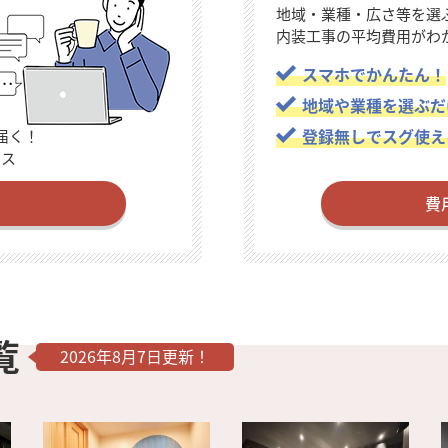
地域・業種・広さ等を選
内装工事の平均費用がわ
スマホでかんたん！
地域や業種を選ぶだ
登録無しでスグ使え
届く！
ビス
費
覧
2026年8月7日更新！