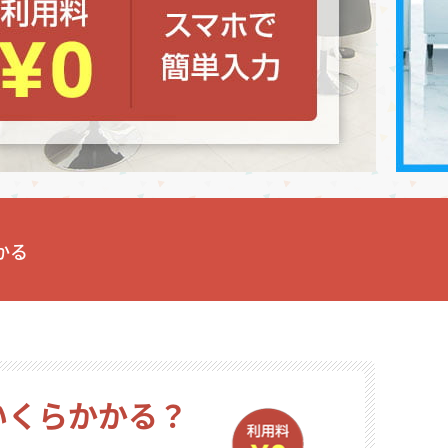
館
民泊
ブライダル・ウェディング会場
館
ブライダル・ウェディング会場
その他宿泊施設
・理容室
ネイルサロン・ビューティーサロン
・理容室
ネイルサロン・ビューティーサロン
ージ
スパ・銭湯・サウナ
その他美容健康施設
ージ
スパ・銭湯・サウナ
その他美容健康施設
ット
カラオケ
ボーリング
ダーツ・ビリヤード
ット
カラオケ
ボーリング
ダーツ・ビリヤード
ゲームセンター
その他アミューズメント
ゲームセンター
その他アミューズメント
住宅（マンション・アパート）
別荘
住居その他
住宅（マンション・アパート）
別荘
住居その他
かる
いくらかかる？