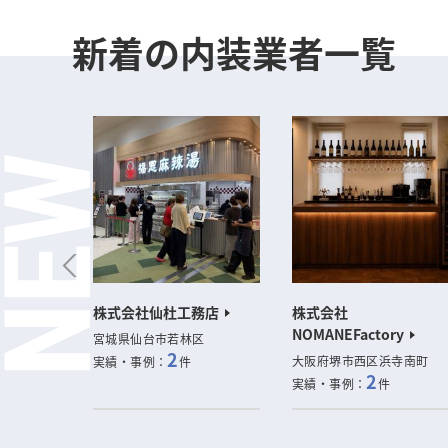
新着の内装業者一覧
n’s
株式会社仙杜工務店
株式会社
NOMANEFactory
宮城県仙台市若林区
2
大阪府堺市西区浜寺南町
実績・事例：
件
2
実績・事例：
件