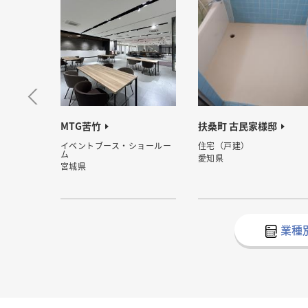
庵
MTG苦竹
扶桑町 古民家様邸
イベントブース・ショールー
住宅（戸建）
ム
愛知県
宮城県
業種