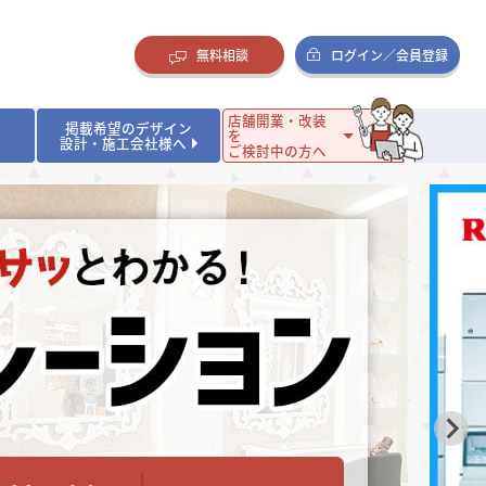
無料相談
ログイン／会員登録
店舗開業・改装
掲載希望のデザイン
を
設計・施工会社様へ
ご検討中の方へ
ダイニング・バー
ダイニング・バー
イタリアン・フレンチ
イタリアン・フレンチ
まとめ
店舗開業･改装を考えるオーナー様に役立つコラム
・ケーキ
・ケーキ
ラーメン・そば・うどん
ラーメン・そば・うどん
寿司・日本料理
寿司・日本料理
店舗デザインのプロに聞いてみた！
・韓国料理
・韓国料理
クラブ・スナック
クラブ・スナック
その他飲食店
その他飲食店
インテリア・雑貨
インテリア・雑貨
スーパーマーケット・食品店・コンビニ
スーパーマーケット・食品店・コンビニ
生活・日用品・ホームセンター
生活・日用品・ホームセンター
ペット
ペット
その他小売店
その他小売店
保育園・幼稚園
保育園・幼稚園
オフィス
オフィス
イベントブース・ショールーム
イベントブース・ショールーム
ワーキングスペース
ワーキングスペース
その他公共・商業施設
その他公共・商業施設
リニック
リニック
薬局
薬局
老人ホーム・介護施設
老人ホーム・介護施設
フィットネスクラブ
フィットネスクラブ
その他福祉施設
その他福祉施設