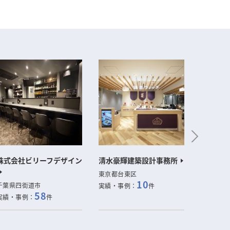
株式会社ビリーフデザイン
清水豪輝建築設計事務所
株式会社F
東京都台東区
東京都目
10
千葉県四街道市
実績・事例：
件
実績・事
58
実績・事例：
件