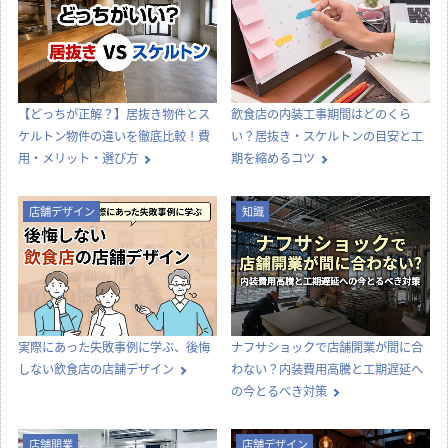
【どっちが正解？】居抜き物件とス
飲食店の内装工事期間はどのくら
ケルトン物件の違いを徹底比較！費
い？居抜き・スケルトンの目安と工
用・メリット・選び方
期を縮めるコツ
店舗デザイン
知識
実際にあった失敗事例に学ぶ、後悔
ナフサショックで店舗開業が間に合
しない飲食店の店舗デザイン
わない？内装費用高騰と工期遅延へ
の今とるべき対策
店舗開業
店舗デザイン