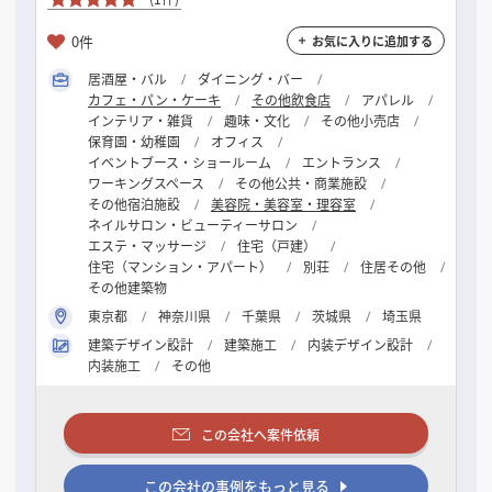
0件
お気に入りに追加する
居酒屋・バル
ダイニング・バー
カフェ・パン・ケーキ
その他飲食店
アパレル
インテリア・雑貨
趣味・文化
その他小売店
保育園・幼稚園
オフィス
イベントブース・ショールーム
エントランス
ワーキングスペース
その他公共・商業施設
その他宿泊施設
美容院・美容室・理容室
ネイルサロン・ビューティーサロン
エステ・マッサージ
住宅（戸建）
住宅（マンション・アパート）
別荘
住居その他
その他建築物
東京都
神奈川県
千葉県
茨城県
埼玉県
建築デザイン設計
建築施工
内装デザイン設計
内装施工
その他
この会社へ案件依頼
この会社の事例をもっと見る