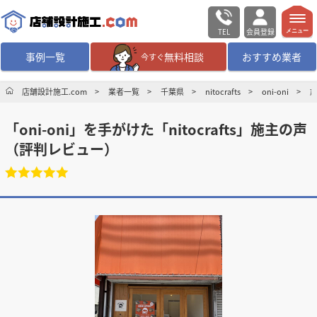
TEL
会員登録
メニュー
事例一覧
無料相談
おすすめ業者
今すぐ
無料相談
ログイン／会員登録
店舗設計施工.com
業者一覧
千葉県
nitocrafts
oni-oni
「
oni-oni
」を手がけた「
nitocrafts
」施主の声
デザイン設計・施工
業者を探す
（評判レビュー）
店舗・商業施設の
施工事例を探す
マッチング案件一覧
店舗設計施工.comとは
内装の費用相場
シミュレーター