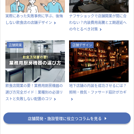
実際にあった失敗事例に学ぶ、後悔
ナフサショックで店舗開業が間に合
しない飲食店の店舗デザイン
わない？内装費用高騰と工期遅延へ
の今とるべき対策
店舗開業
店舗デザイン
飲食店開業の要！業務用厨房機器の
地下店舗の内装を成功させるには？
選び方完全ガイド｜業種別の必須リ
照明・換気・ファサード設計がカギ
ストと失敗しない配置のコツ
店舗開発・施設管理に役立つコラムを見る