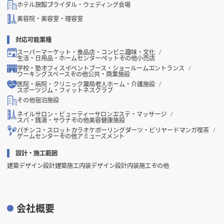
ホテル
旅館
ブライダル・ウェディング会場
美容院・美容室・理容室
対応可能業種
スーパーマーケット・食品店・コンビニ
趣味・文化
生活・日用品・ホームセンター
ペット
その他小売店
学校・塾
オフィス
イベントブース・ショールーム
エントランス
ワーキングスペース
その他公共・商業施設
医院・病院・クリニック
薬局
老人ホーム・介護施設
スポーツジム・フィットネスクラブ
その他宿泊施設
ネイルサロン・ビューティーサロン
エステ・マッサージ
スパ・銭湯・サウナ
その他美容健康施設
パチンコ・スロット
カラオケ
ボーリング
ダーツ・ビリヤード
マンガ喫茶
ゲームセンター
その他アミューズメント
設計・施工範囲
建築デザイン設計
建築施工
内装デザイン設計
内装施工
その他
会社概要