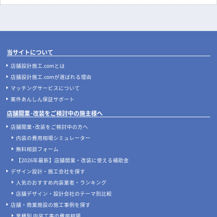
当サイトについて
店舗設計施工.comとは
店舗設計施工.comが選ばれる理由
マッチングサービスについて
案件あんしん保証サポート
店舗開業･改装をご検討中の施主様へ
店舗開業･改装をご検討中の方へ
内装の費用相場シミュレーター
無料相談フォーム
【2026年最新】店舗開業・改装に使える補助金
デザイン設計・施工会社を探す
人気のおすすめ内装業者・ランキング
店舗デザイン・設計会社のテーマ別比較
店舗・商業施設の施工事例を探す
業種別 内装工事の費用相場