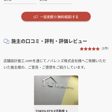
一括見積り(無料相談)する
施主の口コミ・評判・評価レビュー
(1件)
23:45
TOKYO-STYLE不動産
ダイニング・バー
オフィス
店舗設計施工.comを通じてノバレンズ株式会社様へご依頼いただ
東京都
東京都
いた施主様の、ご意見・ご感想をご紹介しています。
TOKYO-STYLE不動産