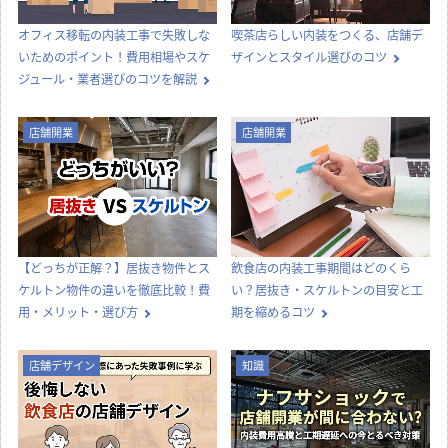
オフィス移転の内装工事で失敗しな
喫茶店らしい内装をつくる、店舗デ
いためのポイント！費用相場やスケ
ザインとスタイル選びのコツ
ジュール・業者選びのコツを解説
店舗開業
店舗開業
【どっちが正解？】居抜き物件とス
飲食店の内装工事期間はどのくら
ケルトン物件の違いを徹底比較！費
い？居抜き・スケルトンの目安と工
用・メリット・選び方
期を縮めるコツ
店舗デザイン
知識