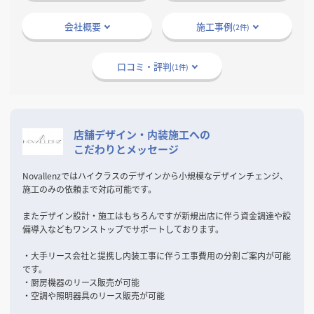
掲載希望のデザイン
設計・施工会社様へ
会社概要
施工事例
(2件)
店舗開業・改装を
ご検討中の方へ
口コミ・評判
(1件)
店舗デザイン・内装施工への
こだわりとメッセージ
Novallenzではハイクラスのデザインから小規模なデザインチェンジ、
施工のみの依頼まで対応可能です。
またデザイン設計・施工はもちろんですが新規出店に伴う資金調達や設
備導入などもワンストップでサポートしております。
・大手リース会社と提携し内装工事に伴う工事費用の分割ご案内が可能
です。
・厨房機器のリース販売が可能
・空調や照明器具のリース販売が可能