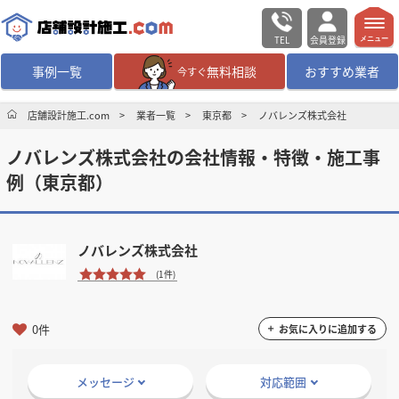
TEL
会員登録
メニュー
事例一覧
無料相談
おすすめ業者
今すぐ
無料相談
ログイン／会員登録
店舗設計施工.com
業者一覧
東京都
ノバレンズ株式会社
ノバレンズ株式会社の会社情報・特徴・施工事
デザイン設計・施工
業者を探す
例（東京都）
店舗・商業施設の
施工事例を探す
ノバレンズ株式会社
マッチング案件一覧
(1件)
店舗設計施工.comとは
0件
お気に入りに追加する
内装の費用相場
シミュレーター
メッセージ
対応範囲