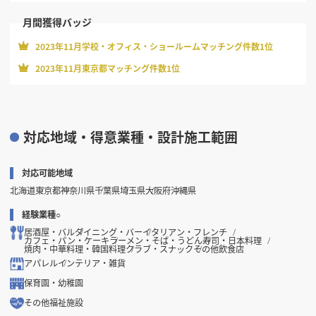
月間獲得バッジ
2023年11月学校・オフィス・ショールームマッチング件数1位
2023年11月東京都マッチング件数1位
対応地域・得意業種・設計施工範囲
対応可能地域
北海道
東京都
神奈川県
千葉県
埼玉県
大阪府
沖縄県
経験業種○
居酒屋・バル
ダイニング・バー
イタリアン・フレンチ
カフェ・パン・ケーキ
ラーメン・そば・うどん
寿司・日本料理
焼肉・中華料理・韓国料理
クラブ・スナック
その他飲食店
アパレル
インテリア・雑貨
保育園・幼稚園
その他福祉施設