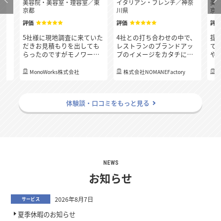
府
美容院・美容室・理容室
／
東
イタリアン・フレンチ
／
神奈
美
京都
川県
京
評価
評価
評
決
5社様に現地調査に来ていた
4社との打ち合わせの中で、
提
連
だきお見積もりを出しても
レストランのブランドアッ
で
質
らったのですがモノワーク
プのイメージをカタチにし
や
応
スさんが一番最後の下見に
てくれて、店内を一部改装
め
り
も関わらず、どこの業者様
した際に別の場所が気に
の
、
MonoWorks株式会社
株式会社NOMANEFactory
よりも一番早く細かくお見
なってくる箇所もアドバイ
く
積もりを出して頂き、連絡
スを頂きました。 例えば既
「
る
のレスポンスも早く、分か
存のトイレのドアが小さい
社
体験談・口コミをもっと見る
らないことも丁寧に教えて
ので大きくする工事もお願
お
いただき担当の方の人柄の
いをしたらトイレの内装リ
た
良さも決め手となりまし
ニューアルも予算内で提案
た！
してくれました。換気、吸
気などの設備の相談や照明
計画についても相談にのっ
てもらえたところが安心感
に繋がりました。
NEWS
お知らせ
2026年8月7日
サービス
夏季休暇のお知らせ