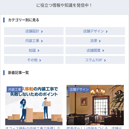
に役立つ情報や知識を発信中！
カテゴリー別に見る
店舗設計
店舗デザイン
内装工事
法律
知識
店舗開業
その他
コラムTOP
新着記事一覧
内装工事
店舗デザイン
オフィス移転の内装工事で失敗しな
喫茶店らしい内装をつくる、店舗デ