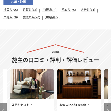
九州・沖縄
福岡県(95)
佐賀県(75)
長崎県(73)
熊本県(75)
大分県(74)
宮崎県(70)
鹿児島県(70)
沖縄県(77)
VOICE
施主の口コミ・評判・評価レビュー
ステキナコト
Lien Wine＆French
Bel