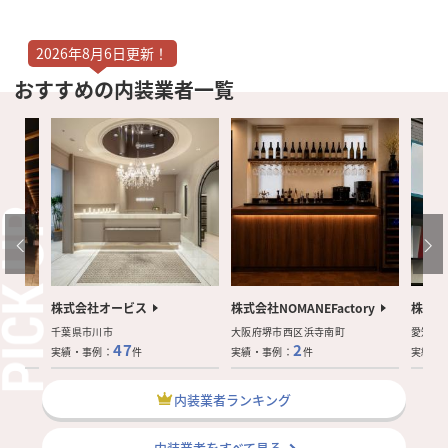
2026年8月6日更新！
おすすめの内装業者一覧
株式会社オービス
株式会社NOMANEFactory
株式会
千葉県市川市
大阪府堺市西区浜寺南町
愛知県
47
2
実績・事例：
件
実績・事例：
件
実績・
内装業者ランキング
内装業者をすべて見る