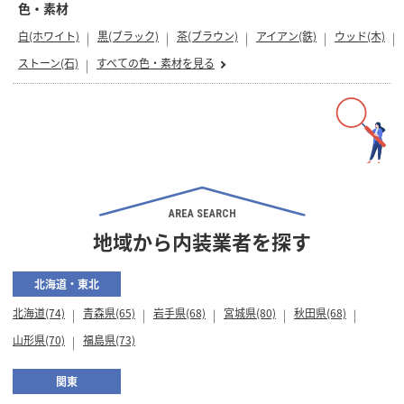
色・素材
白(ホワイト)
黒(ブラック)
茶(ブラウン)
アイアン(鉄)
ウッド(木)
ストーン(石)
すべての色・素材を見る
AREA SEARCH
地域から内装業者を探す
北海道・東北
北海道(74)
青森県(65)
岩手県(68)
宮城県(80)
秋田県(68)
山形県(70)
福島県(73)
関東