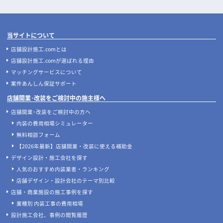
当サイトについて
店舗設計施工.comとは
店舗設計施工.comが選ばれる理由
マッチングサービスについて
案件あんしん保証サポート
店舗開業･改装をご検討中の施主様へ
店舗開業･改装をご検討中の方へ
内装の費用相場シミュレーター
無料相談フォーム
【2026年最新】店舗開業・改装に使える補助金
デザイン設計・施工会社を探す
人気のおすすめ内装業者・ランキング
店舗デザイン・設計会社のテーマ別比較
店舗・商業施設の施工事例を探す
業種別 内装工事の費用相場
設計施工会社、事例の閲覧履歴