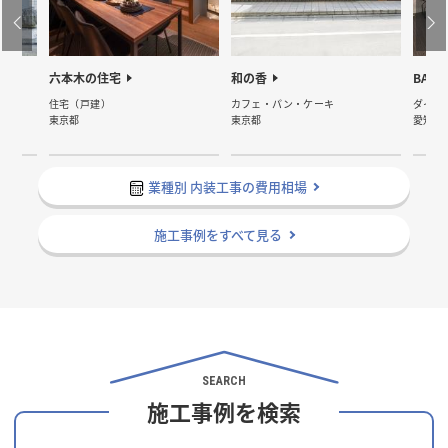
六本木の住宅
和の香
BAR
住宅（戸建）
カフェ・パン・ケーキ
ダイニ
東京都
東京都
愛知県
業種別 内装工事の費用相場
施工事例をすべて見る
SEARCH
施工事例を検索