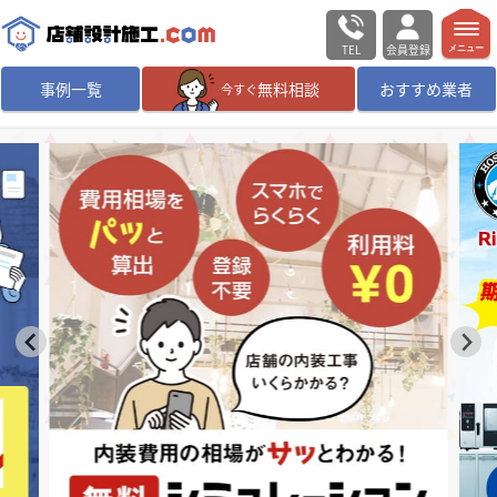
TEL
会員登録
メニュー
事例一覧
無料相談
おすすめ業者
今すぐ
無料相談
ログイン／会員登録
デザイン設計・施工
業者を探す
店舗・商業施設の
施工事例を探す
マッチング案件一覧
店舗設計施工.comとは
内装の費用相場
シミュレーター