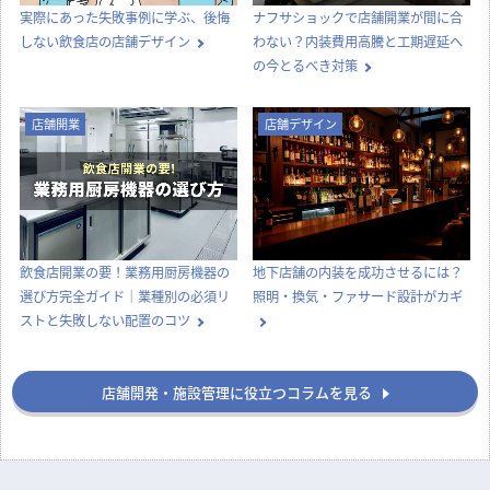
実際にあった失敗事例に学ぶ、後悔
ナフサショックで店舗開業が間に合
しない飲食店の店舗デザイン
わない？内装費用高騰と工期遅延へ
の今とるべき対策
店舗開業
店舗デザイン
飲食店開業の要！業務用厨房機器の
地下店舗の内装を成功させるには？
選び方完全ガイド｜業種別の必須リ
照明・換気・ファサード設計がカギ
ストと失敗しない配置のコツ
店舗開発・施設管理に役立つコラムを見る