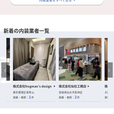
新着の内装業者一覧
室
株式会社frogman’s design
株式会社仙杜工務店
株式会社
東京都港区南青山
宮城県仙台市若林区
大阪府
1
2
実績・事例：
件
実績・事例：
件
実績・