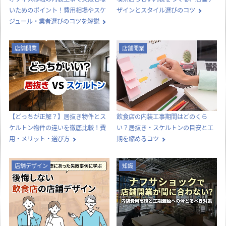
いためのポイント！費用相場やスケ
ザインとスタイル選びのコツ
ジュール・業者選びのコツを解説
店舗開業
店舗開業
【どっちが正解？】居抜き物件とス
飲食店の内装工事期間はどのくら
ケルトン物件の違いを徹底比較！費
い？居抜き・スケルトンの目安と工
用・メリット・選び方
期を縮めるコツ
店舗デザイン
知識