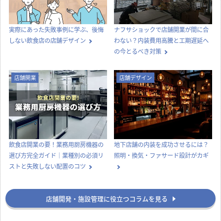
オフィス移転の内装工事で失敗しな
喫茶店らしい内装をつくる、店舗デ
いためのポイント！費用相場やスケ
ザインとスタイル選びのコツ
ジュール・業者選びのコツを解説
店舗開業
店舗開業
【どっちが正解？】居抜き物件とス
飲食店の内装工事期間はどのくら
ケルトン物件の違いを徹底比較！費
い？居抜き・スケルトンの目安と工
用・メリット・選び方
期を縮めるコツ
店舗デザイン
知識