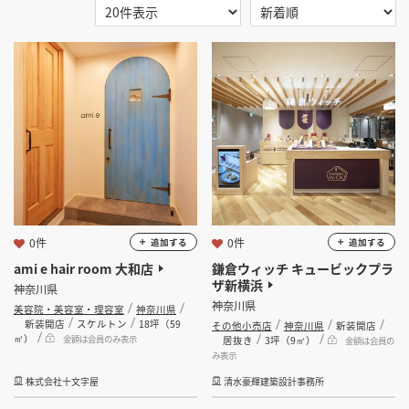
掲載希望のデザイン
設計・施工会社様へ
選択する
地域
選択する
業種
店舗開業・改装を
ご検討中の方へ
選択する
設計・施工範囲
選択する
設計施工会社
0件
0件
追加する
追加する
ami e hair room 大和店
鎌倉ウィッチ キュービックプラ
金額
ザ新横浜
神奈川県
神奈川県
美容院・美容室・理容室
神奈川県
会員ログインすると検索できます。
新装開店
スケルトン
18坪（59
その他小売店
神奈川県
新装開店
㎡）
金額は会員のみ表示
居抜き
3坪（9㎡）
金額は会員の
み表示
坪数
株式会社十文字屋
清水豪輝建築設計事務所