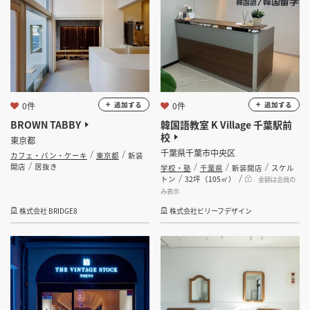
0件
0件
追加する
追加する
BROWN TABBY
韓国語教室 K Village 千葉駅前
校
東京都
千葉県千葉市中央区
カフェ・パン・ケーキ
東京都
新装
開店
居抜き
学校・塾
千葉県
新装開店
スケル
トン
32坪（105㎡）
金額は会員の
み表示
株式会社 BRIDGE8
株式会社ビリーフデザイン