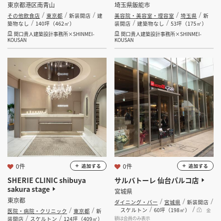
東京都港区南青山
埼玉県飯能市
その他飲食店
東京都
新装開店
建
美容院・美容室・理容室
埼玉県
新
築物なし
140坪（462㎡）
装開店
建築物なし
53坪（175㎡）
関口貴人建築設計事務所×SHINMEI-
関口貴人建築設計事務所×SHINMEI-
KOUSAN
KOUSAN
0件
0件
追加する
追加する
SHERIE CLINIC shibuya
サルバトーレ 仙台パルコ店
sakura stage
宮城県
東京都
ダイニング・バー
宮城県
新装開店
スケルトン
60坪（198㎡）
金
医院・病院・クリニック
東京都
新
額は会員のみ表示
装開店
スケルトン
124坪（409㎡）