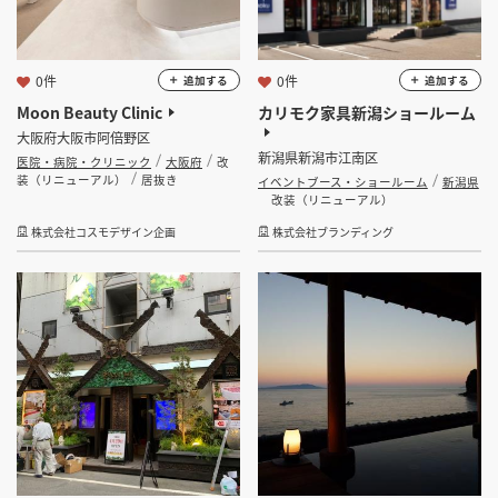
0件
0件
追加する
追加する
Moon Beauty Clinic
カリモク家具新潟ショールーム
大阪府大阪市阿倍野区
新潟県新潟市江南区
医院・病院・クリニック
大阪府
改
装（リニューアル）
居抜き
イベントブース・ショールーム
新潟県
改装（リニューアル）
株式会社コスモデザイン企画
株式会社ブランディング