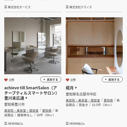
株式会社オービス
株式会社テクノス
0件
0件
追加する
追加する
achieve till SmartSalon（ア
椛月
チーブティルスマートサロン）
愛知県名古屋市中区
豊川末広通
美容院・美容室・理容室
愛知県
新
愛知県豊川市
装開店
居抜き
10.5坪（34㎡）
美容院・美容室・理容室
愛知県
新
装開店
建築物なし
30坪（99㎡）
HEMIIK&Co.
HEMIIK&Co.