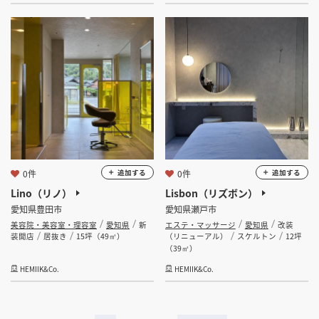
0件
0件
追加する
追加する
Lino（リノ）
Lisbon（リズボン）
愛知県豊田市
愛知県瀬戸市
美容院・美容室・理容室
愛知県
新
エステ・マッサージ
愛知県
改装
装開店
居抜き
15坪（49㎡）
（リニューアル）
スケルトン
12坪
（39㎡）
HEMIIK&Co.
HEMIIK&Co.