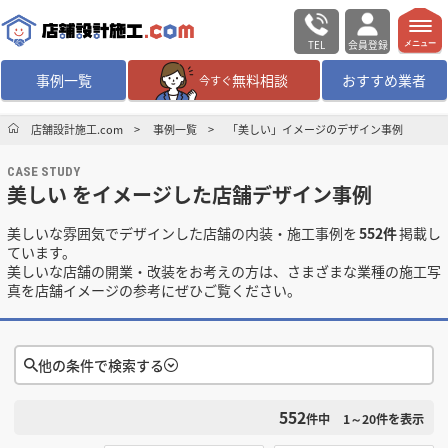
TEL
会員登録
メニュー
事例一覧
無料相談
おすすめ業者
今すぐ
無料相談
ログイン／会員登録
店舗設計施工.com
事例一覧
「美しい」イメージのデザイン事例
CASE STUDY
デザイン設計・施工
業者を探す
美しい をイメージした店舗デザイン事例
美しいな雰囲気でデザインした店舗の内装・施工事例を
552件
掲載し
店舗・商業施設の
施工事例を探す
ています。
美しいな店舗の開業・改装をお考えの方は、さまざまな業種の施工写
真を店舗イメージの参考にぜひご覧ください。
マッチング案件一覧
店舗設計施工.comとは
他の条件で検索する
内装の費用相場
シミュレーター
552
検索条件をクリア
件中
1～20
件を表示