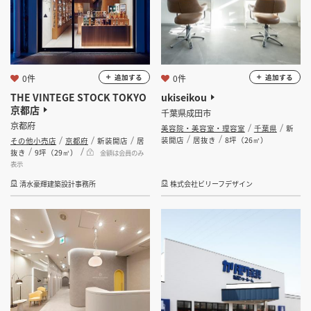
0件
0件
追加する
追加する
THE VINTEGE STOCK TOKYO
ukiseikou
京都店
千葉県成田市
京都府
美容院・美容室・理容室
千葉県
新
装開店
居抜き
8坪（26㎡）
その他小売店
京都府
新装開店
居
抜き
9坪（29㎡）
金額は会員のみ
表示
清水豪輝建築設計事務所
株式会社ビリーフデザイン