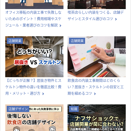
column
店舗開発・施設管理に
役立つコラム
店舗設計施工.comでは、飲食店・店舗・オフィスの開業・出店・改装
に役立つ情報や知識を発信中！
カテゴリー別に見る
店舗設計
店舗デザイン
内装工事
法律
知識
店舗開業
その他
コラムTOP
新着記事一覧
内装工事
店舗デザイン