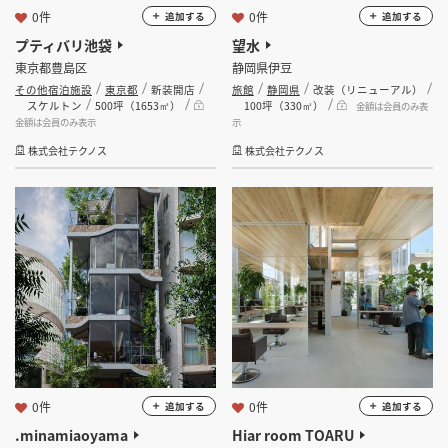
0件
0件
追加する
追加する
プティバリ池袋
望水
東京都豊島区
静岡県伊豆
その他宿泊施設
東京都
新装開店
旅館
静岡県
改装（リニューアル）
スケルトン
500坪（1653㎡）
100坪（330㎡）
金額は会員のみ表
金額は会員のみ表示
示
株式会社テクノス
株式会社テクノス
0件
0件
追加する
追加する
.minamiaoyama
Hiar room TOARU