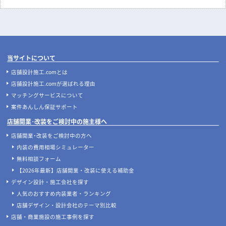
実際にあった失敗事例に学ぶ、後悔
ナフサショックで店舗開業が間に合
しない飲食店の店舗デザイン
わない？内装費用高騰と工期遅延へ
の今とるべき対策
店舗開業
店舗デザイン
飲食店開業の要！業務用厨房機器の
地下店舗の内装を成功させるには？
選び方完全ガイド｜業種別の必須リ
照明・換気・ファサード設計がカギ
ストと失敗しない配置のコツ