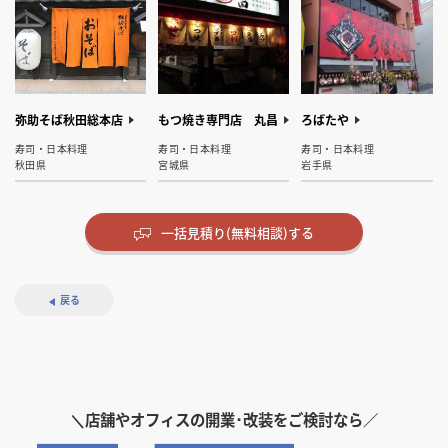
吉野家 いわき平谷川
フルーツカクテル＆
サイゼリヤ イオンい
赤居文庫＆M’s
末廣ラーメン本舗 仙台
いもこ イオンモール
パンプルムゥス盛岡店
イオンモール Nagoya
薄利多売 半兵ヱ 盛岡
MANHATTAN BAKERY
麦酒食堂 3F-22
弥助そば秋田総本店
代々木ミルクホール
BAR スワン
オリーブの実 盛岡店
もつ焼き専門店 丸昌
DiningAKIRA
ろばたや
瀬店
バー ナガオカ
わき小名浜店
APARTMENT
国分町分店
新利府店
Noritake Garden Z-
大通り店
居酒屋・バル
寿司・日本料理
居酒屋・バル
ダイニング・バー
イタリアン・フレンチ
寿司・日本料理
ダイニング・バー
寿司・日本料理
CRAFT＆Z-MALL
その他飲食店
ダイニング・バー
イタリアン・フレンチ
カフェ・パン・ケーキ
ラーメン・そば・うどん
その他飲食店
カフェ・パン・ケーキ
居酒屋・バル
カフェ・パン・ケーキ
宮城県
秋田県
東京都
宮城県
岩手県
宮城県
宮城県
岩手県
福島県
秋田県
福島県
秋田県
宮城県
宮城県
岩手県
岩手県
宮城県
アパレル
愛知県
一括見積り(無料相談)する
戻る
吉野家 いわき平谷川
イオンモール Nagoya
チャイハネ イオンモー
ラ・メール 鶴岡Sモール
Galy produced by
ラフィネ イオンいわ
いもこ イオンモール
靴とアパレルと雑貨の
Z-MALL イオンモール岡
マインなかよし様
Z-CRAFT アイム小倉店
Z-CRAFT イオンモール
メトロポリタン仙台
秋田きりたんぽ屋
メトロポリタン仙台
RYC ～ロイス～
ソムタムプー食堂
AQUA beaute
瀬店
Noritake Garden Z-
ル新利府店
店
malibu 仙台店
き小名浜店
新利府店
総合セレクトショップ
崎店
BENEFIQUEコーナー
岡崎店
チャイハネ イオンモー
ブライダル・ウェディング
その他建築物
Z-MALL イオンモール岡
ブライダル・ウェディング
美容院・美容室・理容室
Z-CRAFT イオンモール
その他飲食店
その他小売店
CRAFT＆Z-MALL
／ 151LIFE（イチゴー
会場
会場
その他飲食店
インテリア・雑貨
その他小売店
美容院・美容室・理容室
エステ・マッサージ
その他飲食店
インテリア・雑貨
その他小売店
アパレル
インテリア・雑貨
秋田県
宮城県
宮城県
宮城県
ル新利府店
崎店
岡崎店
＼
店舗やオフィスの開業･改装をご検討なら／
イチライフ）鳥取大丸
宮城県
宮城県
福島県
宮城県
山形県
宮城県
福島県
宮城県
愛知県
秋田県
福岡県
愛知県
アパレル
インテリア・雑貨
インテリア・雑貨
インテリア・雑貨
愛知県
アパレル