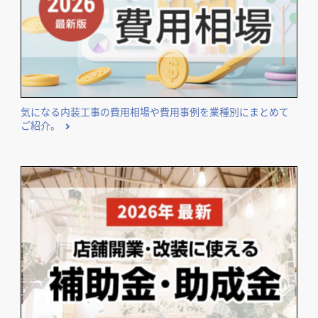
Patisseries Glaces
MANHATTAN BAKERY
麦酒食堂 3F-22
Kisatsu
居酒屋・バル
その他飲食店
カフェ・パン・ケーキ
宮城県
宮城県
宮城県
気になる内装工事の費用相場や費用事例を業種別にまとめて
ご紹介。
フルーツカクテル＆
秋田きりたんぽ屋
もつ焼き専門店 丸昌
バー ナガオカ
その他建築物
寿司・日本料理
ダイニング・バー
秋田県
宮城県
秋田県