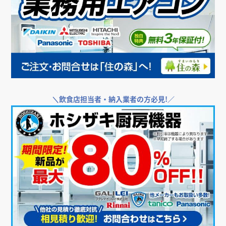
ル名取店
店
わき小名浜店
その他小売店
スキップランド イオン
インテリア・雑貨
その他小売店
インテリア・雑貨
福島県
モール 名取エアリ店
宮城県
宮城県
福島県
Z-CRAFT アイム小倉店
Z-CRAFT 有明ガーデン
PEACE PARK 富山
アパレル
店
ファボーレ店
宮城県
アパレル
アパレル
アパレル
福岡県
東京都
富山県
＼
飲食店担当者・納入業者の方必見!／
PEACE PARK 富山
赤居文庫＆M’s
弥助そば秋田総本店
ファボーレ店
APARTMENT
寿司・日本料理
インテリア・雑貨
カフェ・パン・ケーキ
秋田県
富山県
秋田県