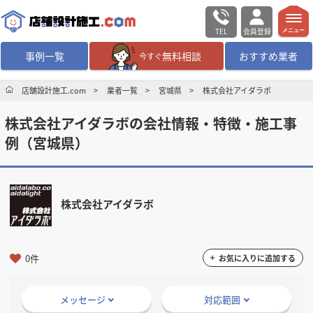
TEL
会員登録
メニュー
事例一覧
無料相談
おすすめ業者
今すぐ
無料相談
ログイン／会員登録
店舗設計施工.com
業者一覧
宮城県
株式会社アイダラボ
株式会社アイダラボの会社情報・特徴・施工事
デザイン設計・施工
業者を探す
例（宮城県）
店舗・商業施設の
施工事例を探す
株式会社アイダラボ
マッチング案件一覧
店舗設計施工.comとは
0件
お気に入りに追加する
内装の費用相場
シミュレーター
メッセージ
対応範囲