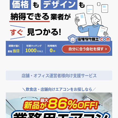
宮城県
愛知県
愛知県
鳥取県
Patisseries Glaces
PEACEPARK イオン
マクドナルド 4号線名取
Z-MALL イオンモール名
PEACE PARK 富山
資生堂 様 盛岡・川徳
ギャラリー
ギャルソンリエ
Kisatsu
モール白山店
店
取店
ファボーレ店
コーナー
PEACEPARK イオン
その他小売店
Z-MALL イオンモール名
その他小売店
靴とアパレルと雑貨の
Z-CRAFT 有明ガーデン
PEACE PARK 富山
Z-CRAFT イオンモー
その他飲食店
インテリア・雑貨
その他飲食店
インテリア・雑貨
インテリア・雑貨
その他小売店
宮城県
宮城県
モール白山店
取店
総合セレクトショップ
店
ファボーレ店
ル名取店
宮城県
石川県
宮城県
宮城県
富山県
岩手県
／ 151LIFE（イチゴー
インテリア・雑貨
インテリア・雑貨
アパレル
アパレル
アパレル
イチライフ）鳥取大丸
石川県
宮城県
東京都
富山県
宮城県
店舗・オフィス運営者様向け支援サービス
アパレル
鳥取県
＼
飲食店・店舗向けエアコンをお探しなら／
倭物やカヤ イオンモー
ヘルスマート エスパル
チャイハネ イオンい
ていこの店