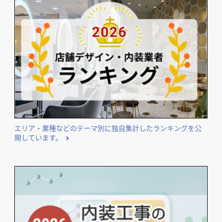
福島県
福島県
山形県
マインなかよし様
パンプルムゥス盛岡店
ソムタムプー食堂
BENEFIQUEコーナー
その他飲食店
エリア・業種などのテーマ別に独自集計したランキングを公
その他小売店
カフェ・パン・ケーキ
宮城県
秋田県
岩手県
開しています。