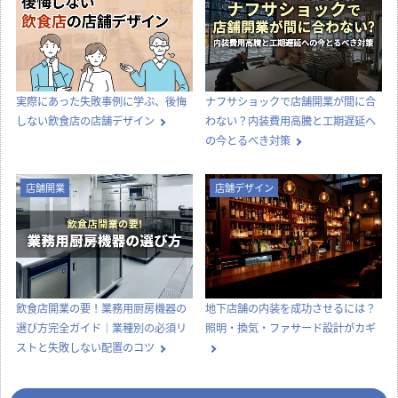
ヘルスマート エスパル
スキップランド イオン
マクドナルド 4号線名取
店
モール 名取エアリ店
店
その他小売店
アパレル
その他飲食店
宮城県
宮城県
宮城県
実際にあった失敗事例に学ぶ、後悔
ナフサショックで店舗開業が間に合
しない飲食店の店舗デザイン
わない？内装費用高騰と工期遅延へ
の今とるべき対策
店舗開業
店舗デザイン
ていこの店
その他小売店
飲食店開業の要！業務用厨房機器の
地下店舗の内装を成功させるには？
福島県
選び方完全ガイド｜業種別の必須リ
照明・換気・ファサード設計がカギ
ストと失敗しない配置のコツ