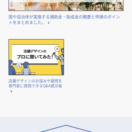
国や自治体が実施する補助金・助成金の概要と申請のポイン
トをまとめました。
BAR スワン
DiningAKIRA
ろばたや
ダイニング・バー
ダイニング・バー
寿司・日本料理
宮城県
宮城県
岩手県
店舗デザインのお悩みや疑問を
専門家に質問できるQ&A掲示板
Galy produced by
AQUA beaute
ギャラリー
malibu 仙台店
その他小売店
その他小売店
美容院・美容室・理容室
宮城県
宮城県
宮城県