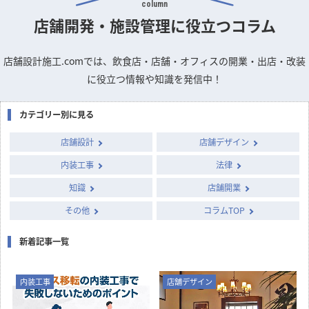
column
店舗開発・施設管理に
役立つコラム
店舗設計施工.comでは、飲食店・店舗・オフィスの開業・出店・改装
に役立つ情報や知識を発信中！
末廣ラーメン本舗 仙台
ギャルソンリエ
代々木ミルクホール
カテゴリー別に見る
国分町分店
その他小売店
居酒屋・バル
ラーメン・そば・うどん
店舗設計
店舗デザイン
宮城県
東京都
宮城県
内装工事
法律
知識
店舗開業
その他
コラムTOP
新着記事一覧
内装工事
店舗デザイン
資生堂 様 盛岡・川徳
オリーブの実 盛岡店
メトロポリタン仙台
コーナー