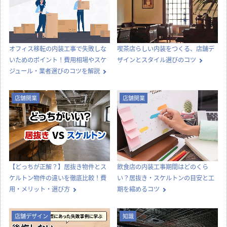
イタリアン・フレンチ
ブライダル・ウェディング
会場
その他小売店
岩手県
宮城県
岩手県
オフィス移転の内装工事で失敗しな
喫茶店らしい内装をつくる、店舗デ
いためのポイント！費用相場やスケ
ザインとスタイル選びのコツ
ジュール・業者選びのコツを解説
店舗開業
店舗開業
薄利多売 半兵ヱ 盛岡
メトロポリタン仙台
RYC ～ロイス～
大通り店
ブライダル・ウェディング
美容院・美容室・理容室
会場
居酒屋・バル
宮城県
宮城県
岩手県
【どっちが正解？】居抜き物件とス
飲食店の内装工事期間はどのくら
ケルトン物件の違いを徹底比較！費
い？居抜き・スケルトンの目安と工
用・メリット・選び方
期を縮めるコツ
店舗デザイン
知識