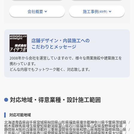
掲載希望のデザイン
設計・施工会社様へ
会社概要
施工事例
(49件)
店舗開業・改装を
ご検討中の方へ
店舗デザイン・内装施工への
こだわりとメッセージ
2008年から会社を運営していますので、様々な商業施設や建築施工を
携わっています。
どんな内容でもフットワーク軽く、対応致します。
対応地域・得意業種・設計施工範囲
対応可能地域
北海道
青森県
岩手県
宮城県
秋田県
山形県
福島県
東京都
神奈川県
千葉県
茨城県
栃木県
群馬県
埼玉県
愛知県
新潟県
富山県
石川県
福井県
山梨県
長野県
岐阜県
静岡県
大阪府
兵庫県
京都府
三重県
滋賀県
奈良県
和歌山県
鳥取県
島根県
岡山県
広島県
山口県
徳島県
香川県
愛媛県
高知県
福岡県
佐賀県
長崎県
熊本県
大分県