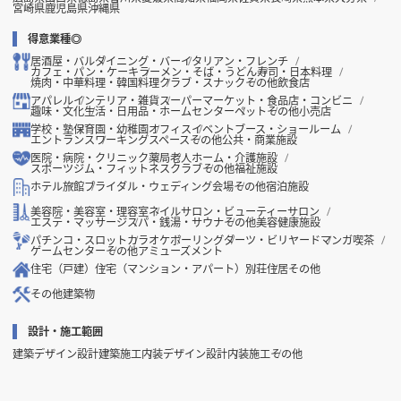
宮崎県
鹿児島県
沖縄県
得意業種◎
居酒屋・バル
ダイニング・バー
イタリアン・フレンチ
カフェ・パン・ケーキ
ラーメン・そば・うどん
寿司・日本料理
焼肉・中華料理・韓国料理
クラブ・スナック
その他飲食店
アパレル
インテリア・雑貨
スーパーマーケット・食品店・コンビニ
趣味・文化
生活・日用品・ホームセンター
ペット
その他小売店
学校・塾
保育園・幼稚園
オフィス
イベントブース・ショールーム
エントランス
ワーキングスペース
その他公共・商業施設
医院・病院・クリニック
薬局
老人ホーム・介護施設
スポーツジム・フィットネスクラブ
その他福祉施設
ホテル
旅館
ブライダル・ウェディング会場
その他宿泊施設
美容院・美容室・理容室
ネイルサロン・ビューティーサロン
エステ・マッサージ
スパ・銭湯・サウナ
その他美容健康施設
パチンコ・スロット
カラオケ
ボーリング
ダーツ・ビリヤード
マンガ喫茶
ゲームセンター
その他アミューズメント
住宅（戸建）
住宅（マンション・アパート）
別荘
住居その他
その他建築物
設計・施工範囲
建築デザイン設計
建築施工
内装デザイン設計
内装施工
その他