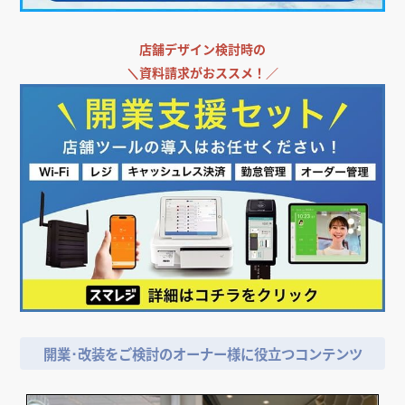
店舗デザイン検討時の
＼
資料請求がおススメ！／
Z-CRAFT イオンモー
倭物やカヤ イオンモー
ラフィネ イオンいわ
ル名取店
ル名取店
き小名浜店
アパレル
インテリア・雑貨
エステ・マッサージ
宮城県
宮城県
福島県
開業･改装をご検討のオーナー様に役立つコンテンツ
チャイハネ イオンい
サイゼリヤ イオンい
ラ・メール 鶴岡Sモール
わき小名浜店
わき小名浜店
店
インテリア・雑貨
イタリアン・フレンチ
その他小売店