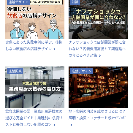
店舗デザイン
知識
実際にあった失敗事例に学ぶ、後悔
ナフサショックで店舗開業が間に合
しない飲食店の店舗デザイン
わない？内装費用高騰と工期遅延へ
の今とるべき対策
店舗開業
店舗デザイン
飲食店開業の要！業務用厨房機器の
地下店舗の内装を成功させるには？
選び方完全ガイド｜業種別の必須リ
照明・換気・ファサード設計がカギ
ストと失敗しない配置のコツ