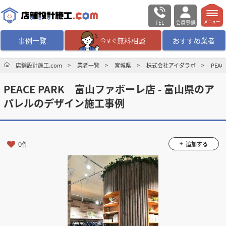
TEL
会員登録
メニュー
事例一覧
無料相談
おすすめ業者
今すぐ
無料相談
ログイン／会員登録
店舗設計施工.com
業者一覧
宮城県
株式会社アイダラボ
PEA
PEACE PARK 富山ファボーレ店 - 富山県のア
デザイン設計・施工
業者を探す
パレルのデザイン施工事例
店舗・商業施設の
施工事例を探す
0件
追加する
マッチング案件一覧
店舗設計施工.comとは
内装の費用相場
シミュレーター