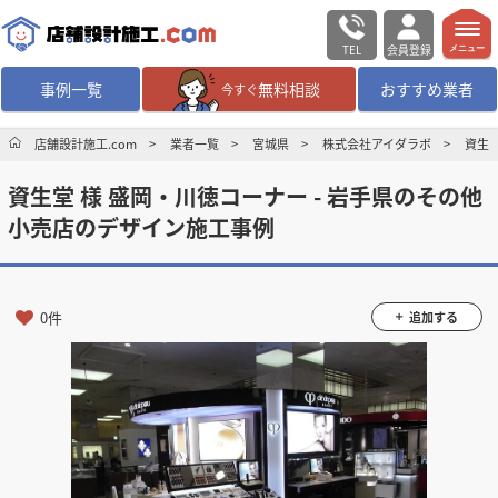
TEL
会員登録
メニュー
事例一覧
無料相談
おすすめ業者
今すぐ
無料相談
ログイン／会員登録
店舗設計施工.com
業者一覧
宮城県
株式会社アイダラボ
資生堂
資生堂 様 盛岡・川徳コーナー - 岩手県のその他
デザイン設計・施工
業者を探す
小売店のデザイン施工事例
店舗・商業施設の
施工事例を探す
0件
追加する
マッチング案件一覧
店舗設計施工.comとは
内装の費用相場
シミュレーター