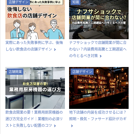
店舗デザイン
知識
実際にあった失敗事例に学ぶ、後悔
ナフサショックで店舗開業が間に合
しない飲食店の店舗デザイン
わない？内装費用高騰と工期遅延へ
の今とるべき対策
店舗開業
店舗デザイン
飲食店開業の要！業務用厨房機器の
地下店舗の内装を成功させるには？
選び方完全ガイド｜業種別の必須リ
照明・換気・ファサード設計がカギ
ストと失敗しない配置のコツ