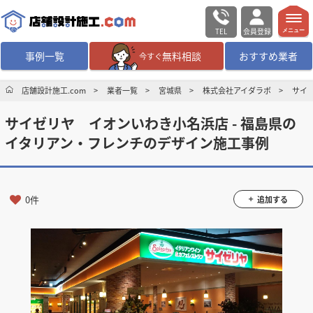
TEL
会員登録
メニュー
事例一覧
無料相談
おすすめ業者
今すぐ
無料相談
ログイン／会員登録
店舗設計施工.com
業者一覧
宮城県
株式会社アイダラボ
サイ
サイゼリヤ イオンいわき小名浜店 - 福島県の
デザイン設計・施工
業者を探す
イタリアン・フレンチのデザイン施工事例
店舗・商業施設の
施工事例を探す
0件
追加する
マッチング案件一覧
店舗設計施工.comとは
内装の費用相場
シミュレーター