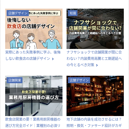
店舗デザイン
知識
実際にあった失敗事例に学ぶ、後悔
ナフサショックで店舗開業が間に合
しない飲食店の店舗デザイン
わない？内装費用高騰と工期遅延へ
の今とるべき対策
店舗開業
店舗デザイン
飲食店開業の要！業務用厨房機器の
地下店舗の内装を成功させるには？
選び方完全ガイド｜業種別の必須リ
照明・換気・ファサード設計がカギ