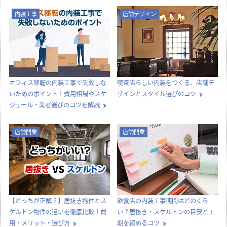
内装工事
店舗デザイン
オフィス移転の内装工事で失敗しな
喫茶店らしい内装をつくる、店舗デ
いためのポイント！費用相場やスケ
ザインとスタイル選びのコツ
ジュール・業者選びのコツを解説
店舗開業
店舗開業
【どっちが正解？】居抜き物件とス
飲食店の内装工事期間はどのくら
ケルトン物件の違いを徹底比較！費
い？居抜き・スケルトンの目安と工
用・メリット・選び方
期を縮めるコツ