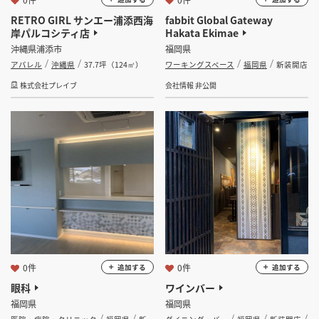
RETRO GIRL サンエー浦添西海
​​fabbit Global Gateway
岸パルコシティ店
Hakata Ekimae
沖縄県浦添市
福岡県
アパレル
沖縄県
37.7坪（124㎡）
ワーキングスペース
福岡県
新装開店
株式会社プレイブ
会社情報 非公開
0件
0件
追加する
追加する
眼科
ワインバー
福岡県
福岡県