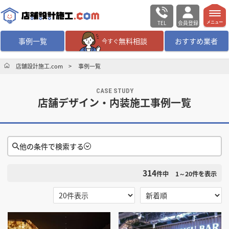
TEL
会員登録
メニュー
事例一覧
無料相談
おすすめ業者
今すぐ
無料相談
ログイン／会員登録
店舗設計施工.com
事例一覧
CASE STUDY
デザイン設計・施工
業者を探す
店舗デザイン・内装施工事例一覧
店舗・商業施設の
施工事例を探す
他の条件で検索する
マッチング案件一覧
314
検索条件をクリア
件中
1～20
件を表示
店舗設計施工.comとは
選択する
地域
内装の費用相場
シミュレーター
福岡県
佐賀県
長崎県
熊本県