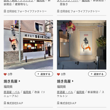
医院・病院・クリニック
福岡県
新
ダイニング・バー
福岡県
新装開店
装開店
建築物なし
居抜き
合同会社 フォーライフファクトリー
合同会社 フォーライフファクトリー
0件
0件
追加する
追加する
焼き鳥屋
焼き鳥屋
福岡県
福岡県
居酒屋・バル
福岡県
改装（リ
居酒屋・バル
福岡県
新装開店
ス
ニューアル）
ケルトン
株式会社D.A.P
株式会社D.A.P