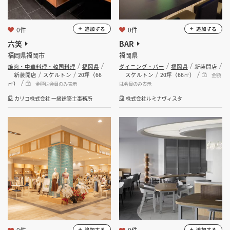
0件
0件
追加する
追加する
六笑
BAR
福岡県福岡市
福岡県
焼肉・中華料理・韓国料理
福岡県
ダイニング・バー
福岡県
新装開店
新装開店
スケルトン
20坪（66
スケルトン
20坪（66㎡）
金額
㎡）
金額は会員のみ表示
は会員のみ表示
カリコ株式会社 一級建築士事務所
株式会社ルミナヴィスタ
0件
0件
追加する
追加する