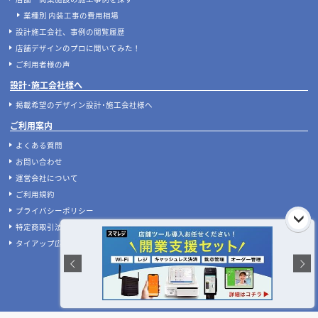
マッチングサービスについて
案件あんしん保証サポート
店舗開業･改装をご検討中の施主様へ
店舗開業･改装をご検討中の方へ
内装の費用相場シミュレーター
無料相談フォーム
【2026年最新】店舗開業・改装に使える補助金
デザイン設計・施工会社を探す
人気のおすすめ内装業者・ランキング
店舗デザイン・設計会社のテーマ別比較
店舗・商業施設の施工事例を探す
業種別 内装工事の費用相場
設計施工会社、事例の閲覧履歴
店舗デザインのプロに聞いてみた！
ご利用者様の声
設計･施工会社様へ
掲載希望のデザイン設計･施工会社様へ
ご利用案内