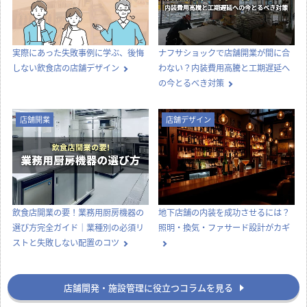
【どっちが正解？】居抜き物件とス
飲食店の内装工事期間はどのくら
ケルトン物件の違いを徹底比較！費
い？居抜き・スケルトンの目安と工
用・メリット・選び方
期を縮めるコツ
店舗デザイン
知識
実際にあった失敗事例に学ぶ、後悔
ナフサショックで店舗開業が間に合
しない飲食店の店舗デザイン
わない？内装費用高騰と工期遅延へ
の今とるべき対策
店舗開業
店舗デザイン