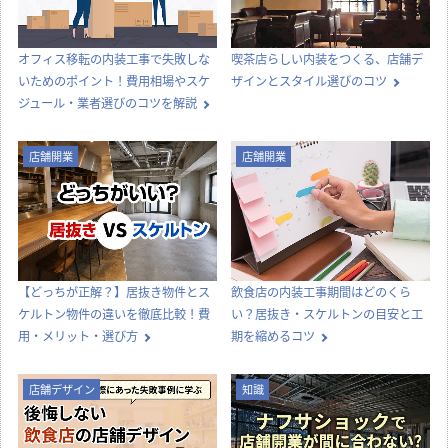
内装工事
法律
知識
店舗開業
その他
コラムTOP
新着記事一覧
内装工事
店舗デザイン
オフィス移転の内装工事で失敗しな
喫茶店らしい内装をつくる、店舗デ
いためのポイント！費用相場やスケ
ザインとスタイル選びのコツ
ジュール・業者選びのコツを解説
店舗開業
店舗開業