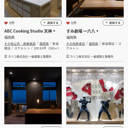
0件
0件
追加する
追加する
ABC Cooking Studio 天神
すみ劇場 一六八
福岡県
福岡県
その他公共・商業施設
福岡県
新装
その他飲食店
福岡県
新装開店
ス
開店
スケルトン
109.91坪（363㎡）
ケルトン
カリコ株式会社 一級建築士事務所
カリコ株式会社 一級建築士事務所