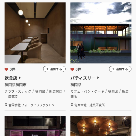
0件
0件
追加する
追加する
飲食店
パティスリー
福岡県福岡市
福岡県
クラブ・スナック
福岡県
新装開店
カフェ・パン・ケーキ
福岡県
新装
居抜き
開店
合同会社 フォーライフファクトリー
佐々木健二建築研究所