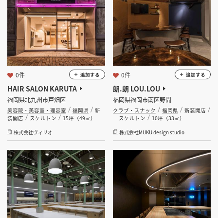
0件
0件
追加する
追加する
HAIR SALON KARUTA
朗.朗 LOU.LOU
福岡県北九州市戸畑区
福岡県福岡市南区野間
美容院・美容室・理容室
福岡県
新
クラブ・スナック
福岡県
新装開店
装開店
スケルトン
15坪（49㎡）
スケルトン
10坪（33㎡）
株式会社ヴィリオ
株式会社MUKU design studio