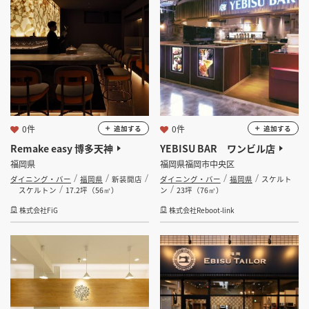
大分県
宮崎県
鹿児島県
沖縄県
掲載希望のデザイン
設計・施工会社様へ
選択する
業種
店舗開業・改装を
ご検討中の方へ
選択する
設計・施工範囲
0件
0件
追加する
追加する
選択する
設計施工会社
Remake easy 博多天神
YEBISU BAR ワンビル店
福岡県
福岡県福岡市中央区
ダイニング・バー
福岡県
新装開店
ダイニング・バー
福岡県
スケルト
金額
スケルトン
17.2坪（56㎡）
ン
23坪（76㎡）
株式会社FiG
株式会社Reboot-link
会員ログインすると検索できます。
坪数
坪 ～
坪