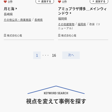
0件
0件
追加する
追加する
月と海
アミュプラザ博多＿メインウィ
ンドウ
長崎県
福岡県
その他公共・商業施設
長崎県
その他建築物
福岡県
改装（リ
ニューアル）
株式会社心電
株式会社心電
1
16
・・・
KEYWORD SEARCH
視点を変えて事例を探す