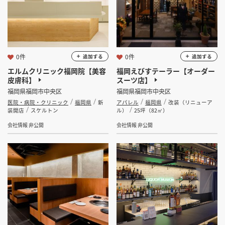
フリーワード
0件
0件
追加する
追加する
エルムクリニック福岡院【美容
福岡えびすテーラー【オーダー
皮膚科】
スーツ店】
検索する
福岡県福岡市中央区
福岡県福岡市中央区
医院・病院・クリニック
福岡県
新
アパレル
福岡県
改装（リニューア
装開店
スケルトン
ル）
25坪（82㎡）
会社情報 非公開
会社情報 非公開