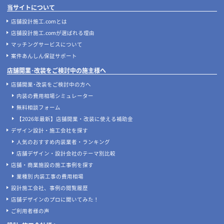
当サイトについて
店舗設計施工.comとは
店舗設計施工.comが選ばれる理由
マッチングサービスについて
案件あんしん保証サポート
店舗開業･改装をご検討中の施主様へ
店舗開業･改装をご検討中の方へ
内装の費用相場シミュレーター
無料相談フォーム
【2026年最新】店舗開業・改装に使える補助金
デザイン設計・施工会社を探す
人気のおすすめ内装業者・ランキング
店舗デザイン・設計会社のテーマ別比較
店舗・商業施設の施工事例を探す
業種別 内装工事の費用相場
設計施工会社、事例の閲覧履歴
店舗デザインのプロに聞いてみた！
ご利用者様の声