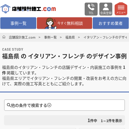
TEL
会員登録
メニュー
事例一覧
無料相談
おすすめ業者
今すぐ
無料相談
ログイン／会員登録
店舗設計施工.com
事例一覧
福島県
イタリアン・フレンチのデザイ
CASE STUDY
デザイン設計・施工
業者を探す
福島県 の イタリアン・フレンチ のデザイン事例
福島県のイタリアン・フレンチの店舗デザイン・内装施工の事例を
1
店舗・商業施設の
施工事例を探す
件
掲載しています。
福島県エリアでイタリアン・フレンチの開業・改装をお考えの方に向
けて、実際の施工写真とともにご紹介します。
マッチング案件一覧
店舗設計施工.comとは
他の条件で検索する
内装の費用相場
シミュレーター
1
検索条件をクリア
件中
1～1
件を表示