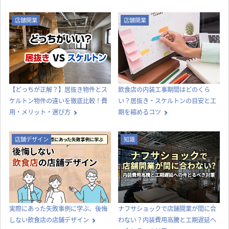
店舗開業
店舗開業
【どっちが正解？】居抜き物件とス
飲食店の内装工事期間はどのくら
ケルトン物件の違いを徹底比較！費
い？居抜き・スケルトンの目安と工
用・メリット・選び方
期を縮めるコツ
店舗デザイン
知識
実際にあった失敗事例に学ぶ、後悔
ナフサショックで店舗開業が間に合
しない飲食店の店舗デザイン
わない？内装費用高騰と工期遅延へ