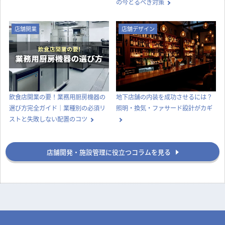
の今とるべき対策
店舗開業
店舗デザイン
飲食店開業の要！業務用厨房機器の
地下店舗の内装を成功させるには？
選び方完全ガイド｜業種別の必須リ
照明・換気・ファサード設計がカギ
ストと失敗しない配置のコツ
店舗開発・施設管理に役立つコラムを見る