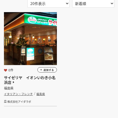
掲載希望のデザイン
設計・施工会社様へ
選択する
地域
福島県
店舗開業・改装を
ご検討中の方へ
選択する
業種
イタリアン・フレンチ
選択する
設計・施工範囲
0件
追加する
選択する
設計施工会社
サイゼリヤ イオンいわき小名
浜店
福島県
金額
イタリアン・フレンチ
福島県
株式会社アイダラボ
会員ログインすると検索できます。
坪数