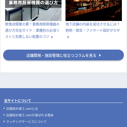
飲食店開業の要！業務用厨房機器の
地下店舗の内装を成功させるには？
選び方完全ガイド｜業種別の必須リ
照明・換気・ファサード設計がカギ
ストと失敗しない配置のコツ
店舗開発・施設管理に役立つコラムを見る
当サイトについて
店舗設計施工.comとは
店舗設計施工.comが選ばれる理由
マッチングサービスについて