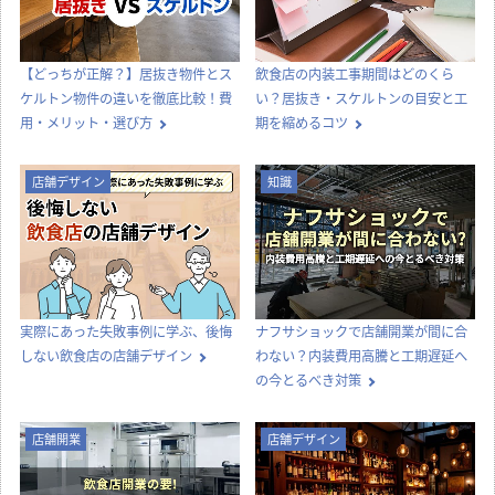
【どっちが正解？】居抜き物件とス
飲食店の内装工事期間はどのくら
ケルトン物件の違いを徹底比較！費
い？居抜き・スケルトンの目安と工
用・メリット・選び方
期を縮めるコツ
店舗デザイン
知識
実際にあった失敗事例に学ぶ、後悔
ナフサショックで店舗開業が間に合
しない飲食店の店舗デザイン
わない？内装費用高騰と工期遅延へ
の今とるべき対策
店舗開業
店舗デザイン