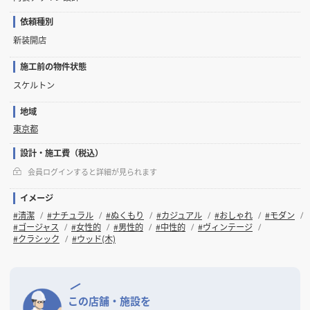
依頼種別
新装開店
施工前の物件状態
スケルトン
地域
東京都
設計・施工費（税込）
会員ログインすると詳細が見られます
イメージ
#清潔
#ナチュラル
#ぬくもり
#カジュアル
#おしゃれ
#モダン
#ゴージャス
#女性的
#男性的
#中性的
#ヴィンテージ
#クラシック
#ウッド(木)
この店舗・施設を