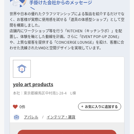
手掛けた会社からのメッセージ
世界や日本の優れたクラフツマンシップによる製品を紹介するだけでな
く、お客様が実際に使用感を試せる「道具の体感型ショップ」として空
間を構築しました。
店舗内にワークショップ等を行う「KITCHEN（キッチンラボ）」を配
置し、体験を軸とした動線を計画。さらに「EVENT POP-UP ZONE」
や、上質な接客を提供する「CONCIERGE LOUNGE」を設け、客層に合
わせた洗練されたVMDと空間デザインを実現しています。
yolo art products
本社：東京都練馬区中村南1-28-4 L棟
0件
お気に入りに追加する
アパレル
インテリア・雑貨