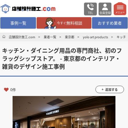
TEL
会員登録
メニュー
事例一覧
無料相談
おすすめ業者
今すぐ
無料相談
ログイン／会員登録
店舗設計施工.com
業者一覧
東京都
yolo art products
キッチ
キッチン・ダイニング用品の専門商社、初のフ
デザイン設計・施工
業者を探す
ラッグシップストア。 - 東京都のインテリア・
雑貨のデザイン施工事例
店舗・商業施設の
施工事例を探す
マッチング案件一覧
0件
追加する
店舗設計施工.comとは
内装の費用相場
シミュレーター