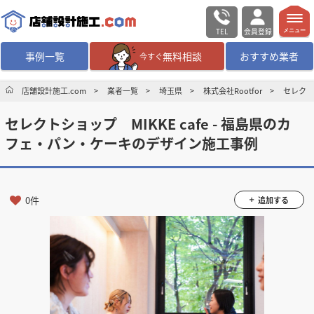
TEL
会員登録
メニュー
事例一覧
無料相談
おすすめ業者
今すぐ
無料相談
ログイン／会員登録
店舗設計施工.com
業者一覧
埼玉県
株式会社Rootfor
セレクト
セレクトショップ MIKKE cafe - 福島県のカ
デザイン設計・施工
業者を探す
フェ・パン・ケーキのデザイン施工事例
店舗・商業施設の
施工事例を探す
0件
追加する
マッチング案件一覧
店舗設計施工.comとは
内装の費用相場
シミュレーター