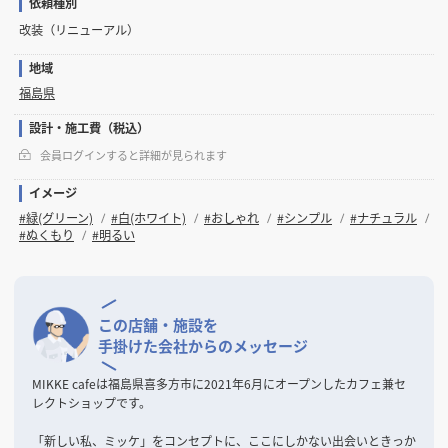
依頼種別
改装（リニューアル）
地域
福島県
設計・施工費（税込）
会員ログインすると詳細が見られます
イメージ
#緑(グリーン)
#白(ホワイト)
#おしゃれ
#シンプル
#ナチュラル
#ぬくもり
#明るい
この店舗・施設を
手掛けた会社からのメッセージ
MIKKE cafeは福島県喜多方市に2021年6月にオープンしたカフェ兼セ
レクトショップです。
「新しい私、ミッケ」をコンセプトに、ここにしかない出会いときっか