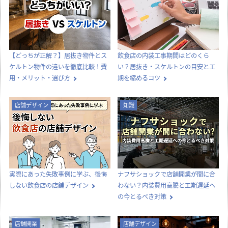
【どっちが正解？】居抜き物件とス
飲食店の内装工事期間はどのくら
ケルトン物件の違いを徹底比較！費
い？居抜き・スケルトンの目安と工
用・メリット・選び方
期を縮めるコツ
店舗デザイン
知識
実際にあった失敗事例に学ぶ、後悔
ナフサショックで店舗開業が間に合
しない飲食店の店舗デザイン
わない？内装費用高騰と工期遅延へ
の今とるべき対策
店舗開業
店舗デザイン