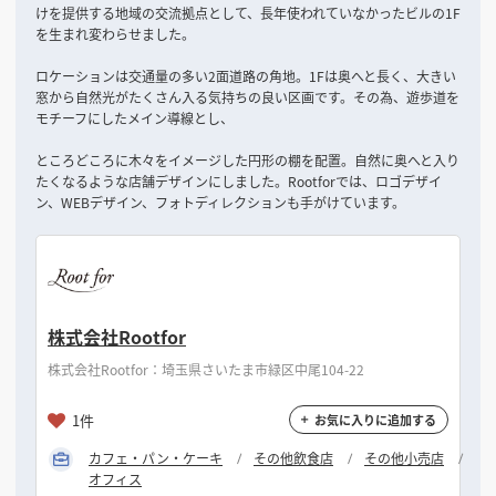
けを提供する地域の交流拠点として、長年使われていなかったビルの1F
を生まれ変わらせました。
ロケーションは交通量の多い2面道路の角地。1Fは奥へと長く、大きい
窓から自然光がたくさん入る気持ちの良い区画です。その為、遊歩道を
モチーフにしたメイン導線とし、
ところどころに木々をイメージした円形の棚を配置。自然に奥へと入り
たくなるような店舗デザインにしました。Rootforでは、ロゴデザイ
ン、WEBデザイン、フォトディレクションも手がけています。
株式会社Rootfor
株式会社Rootfor：埼玉県さいたま市緑区中尾104-22
1件
お気に入りに追加する
カフェ・パン・ケーキ
その他飲食店
その他小売店
オフィス