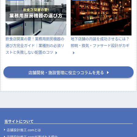
飲食店開業の要！業務用厨房機器の
地下店舗の内装を成功させるには？
選び方完全ガイド｜業種別の必須リ
照明・換気・ファサード設計がカギ
ストと失敗しない配置のコツ
店舗開発・施設管理に役立つコラムを見る
当サイトについて
店舗設計施工.comとは
店舗設計施工.comが選ばれる理由