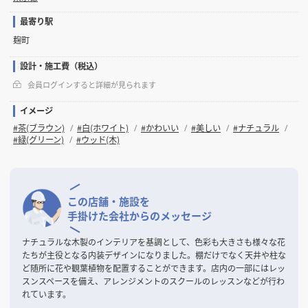
最寄り駅
麹町
設計・施工費（税込）
会員ログインすると詳細が見られます
イメージ
#茶(ブラウン)
#白(ホワイト)
#かわいい
#美しい
#ナチュラル
#緑(グリーン)
#ウッド(木)
この店舗・施設を
手掛けた会社からのメッセージ
ナチュラルな木製のインテリアを基調として、色彩も大きさも様々な花
たちが主役となる内装デザインになりました。棚だけでなく天井や柱な
ど随所に花や観葉植物を配置することができます。店内の一部にはレッ
スンスペースを備え、アレンジメントのスクールのレッスンなどが行わ
れています。