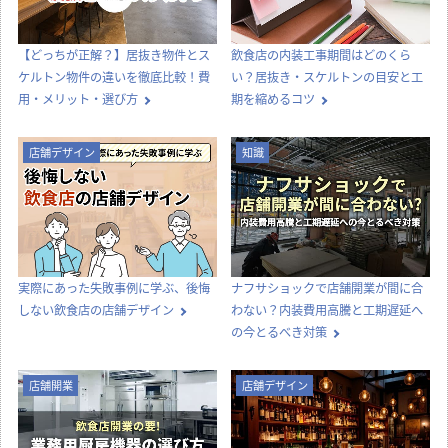
【どっちが正解？】居抜き物件とス
飲食店の内装工事期間はどのくら
ケルトン物件の違いを徹底比較！費
い？居抜き・スケルトンの目安と工
用・メリット・選び方
期を縮めるコツ
店舗デザイン
知識
実際にあった失敗事例に学ぶ、後悔
ナフサショックで店舗開業が間に合
しない飲食店の店舗デザイン
わない？内装費用高騰と工期遅延へ
の今とるべき対策
店舗開業
店舗デザイン