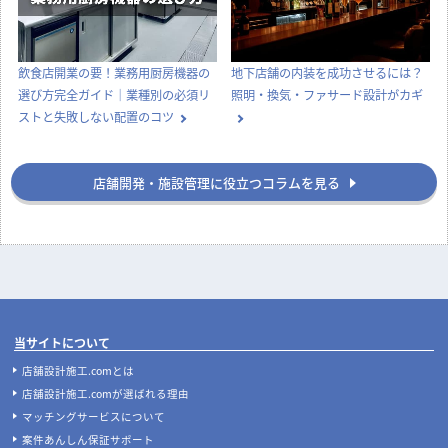
飲食店開業の要！業務用厨房機器の
地下店舗の内装を成功させるには？
選び方完全ガイド｜業種別の必須リ
照明・換気・ファサード設計がカギ
ストと失敗しない配置のコツ
店舗開発・施設管理に役立つコラムを見る
当サイトについて
店舗設計施工.comとは
店舗設計施工.comが選ばれる理由
マッチングサービスについて
案件あんしん保証サポート