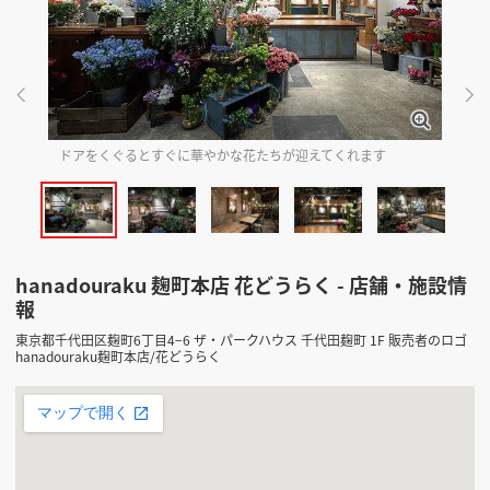
掲載希望のデザイン
設計・施工会社様へ
店舗開業・改装を
ご検討中の方へ
ドアをくぐるとすぐに華やかな花たちが迎えてくれます
季
hanadouraku 麹町本店 花どうらく - 店舗・施設情
報
東京都千代田区麹町6丁目4−6 ザ・パークハウス 千代田麹町 1F 販売者のロゴ
hanadouraku麹町本店/花どうらく