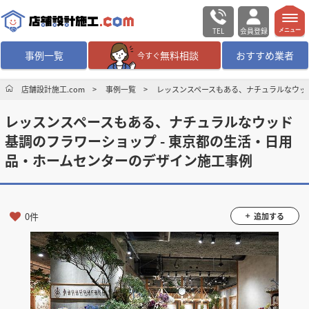
TEL
会員登録
メニュー
事例一覧
無料相談
おすすめ業者
今すぐ
無料相談
ログイン／会員登録
店舗設計施工.com
事例一覧
レッスンスペースもある、ナチュラルなウッ
レッスンスペースもある、ナチュラルなウッド
デザイン設計・施工
業者を探す
基調のフラワーショップ - 東京都の生活・日用
品・ホームセンターのデザイン施工事例
店舗・商業施設の
施工事例を探す
マッチング案件一覧
0件
追加する
店舗設計施工.comとは
内装の費用相場
シミュレーター