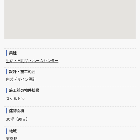
業種
生活・日用品・ホームセンター
設計・施工範囲
内装デザイン設計
施工前の物件状態
スケルトン
建物面積
30坪（99㎡）
地域
東京都