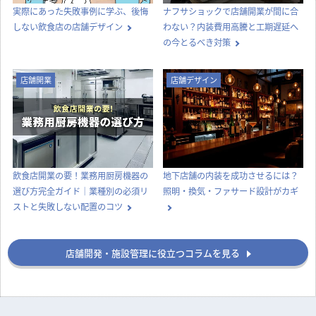
実際にあった失敗事例に学ぶ、後悔
ナフサショックで店舗開業が間に合
しない飲食店の店舗デザイン
わない？内装費用高騰と工期遅延へ
の今とるべき対策
店舗開業
店舗デザイン
飲食店開業の要！業務用厨房機器の
地下店舗の内装を成功させるには？
選び方完全ガイド｜業種別の必須リ
照明・換気・ファサード設計がカギ
ストと失敗しない配置のコツ
店舗開発・施設管理に役立つコラムを見る