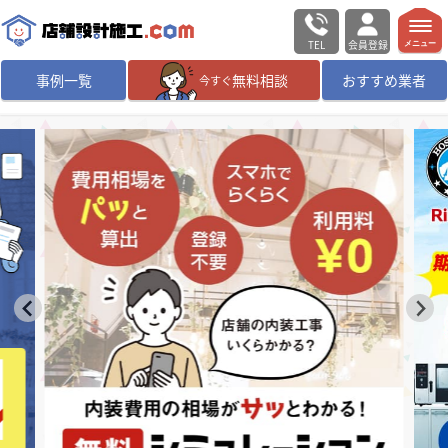
TEL
会員登録
メニュー
事例一覧
無料相談
おすすめ業者
今すぐ
無料相談
ログイン／会員登録
デザイン設計・施工
業者を探す
店舗・商業施設の
施工事例を探す
マッチング案件一覧
店舗設計施工.comとは
内装の費用相場
シミュレーター