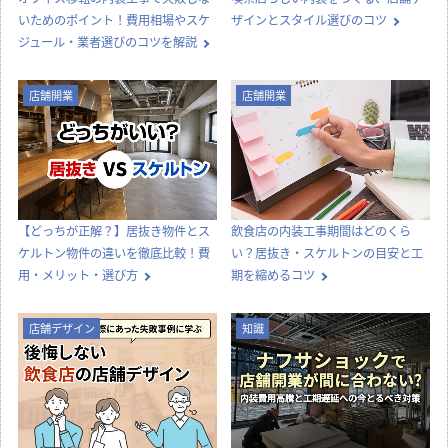
いためのポイント！費用相場やスケ
ザインとスタイル選びのコツ
ジュール・業者選びのコツを解説
店舗開業
店舗開業
【どっちが正解？】居抜き物件とス
飲食店の内装工事期間はどのくら
ケルトン物件の違いを徹底比較！費
い？居抜き・スケルトンの目安と工
用・メリット・選び方
期を縮めるコツ
店舗デザイン
知識