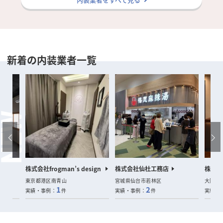
新着の内装業者一覧
室
株式会社frogman’s design
株式会社仙杜工務店
株式会社
東京都港区南青山
宮城県仙台市若林区
大阪府
1
2
実績・事例：
件
実績・事例：
件
実績・