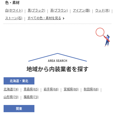
色・素材
白(ホワイト)
黒(ブラック)
茶(ブラウン)
アイアン(鉄)
ウッド(木)
ストーン(石)
すべての色・素材を見る
AREA SEARCH
地域から内装業者を探す
北海道・東北
北海道(74)
青森県(65)
岩手県(68)
宮城県(80)
秋田県(68)
山形県(70)
福島県(73)
関東