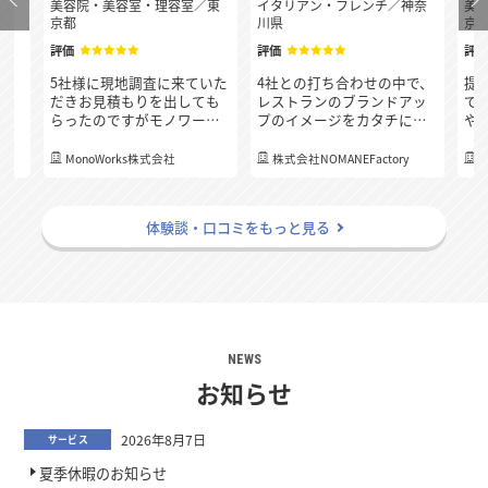
府
美容院・美容室・理容室
／
東
イタリアン・フレンチ
／
神奈
美
京都
川県
京
評価
評価
評
決
5社様に現地調査に来ていた
4社との打ち合わせの中で、
提
連
だきお見積もりを出しても
レストランのブランドアッ
で
質
らったのですがモノワーク
プのイメージをカタチにし
や
応
スさんが一番最後の下見に
てくれて、店内を一部改装
め
り
も関わらず、どこの業者様
した際に別の場所が気に
の
、
MonoWorks株式会社
株式会社NOMANEFactory
よりも一番早く細かくお見
なってくる箇所もアドバイ
く
積もりを出して頂き、連絡
スを頂きました。 例えば既
「
る
のレスポンスも早く、分か
存のトイレのドアが小さい
社
体験談・口コミをもっと見る
らないことも丁寧に教えて
ので大きくする工事もお願
お
いただき担当の方の人柄の
いをしたらトイレの内装リ
た
良さも決め手となりまし
ニューアルも予算内で提案
た！
してくれました。換気、吸
気などの設備の相談や照明
計画についても相談にのっ
てもらえたところが安心感
に繋がりました。
NEWS
お知らせ
2026年8月7日
サービス
夏季休暇のお知らせ