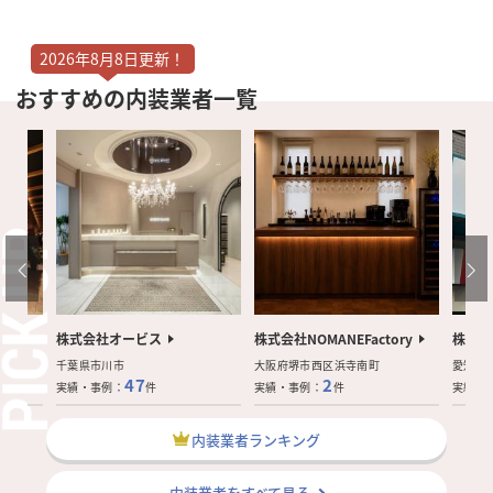
2026年8月8日更新！
おすすめの内装業者一覧
株式会社オービス
株式会社NOMANEFactory
株式会
千葉県市川市
大阪府堺市西区浜寺南町
愛知県
47
2
実績・事例：
件
実績・事例：
件
実績・
内装業者ランキング
内装業者をすべて見る