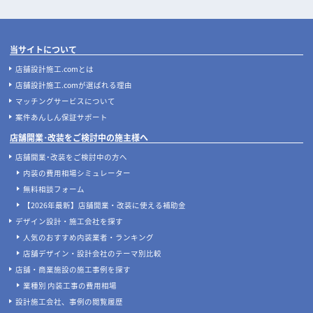
当サイトについて
店舗設計施工.comとは
店舗設計施工.comが選ばれる理由
マッチングサービスについて
案件あんしん保証サポート
店舗開業･改装をご検討中の施主様へ
店舗開業･改装をご検討中の方へ
内装の費用相場シミュレーター
無料相談フォーム
【2026年最新】店舗開業・改装に使える補助金
デザイン設計・施工会社を探す
人気のおすすめ内装業者・ランキング
店舗デザイン・設計会社のテーマ別比較
店舗・商業施設の施工事例を探す
業種別 内装工事の費用相場
設計施工会社、事例の閲覧履歴