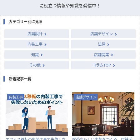
に役立つ情報や知識を発信中！
カテゴリー別に見る
店舗設計
店舗デザイン
内装工事
法律
知識
店舗開業
その他
コラムTOP
新着記事一覧
内装工事
店舗デザイン
オフィス移転の内装工事で失敗しな
喫茶店らしい内装をつくる、店舗デ