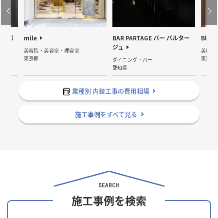
ョン）
mile
BAR PARTAGE バー パルター
Blues
ジュ
美容院・美容室・理容室
美容院
東京都
東京都
ト）
ダイニング・バー
愛知県
業種別 内装工事の費用相場
施工事例をすべて見る
SEARCH
施工事例を検索