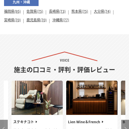
九州・沖縄
福岡県(95)
佐賀県(75)
長崎県(73)
熊本県(75)
大分県(74)
宮崎県(70)
鹿児島県(70)
沖縄県(77)
VOICE
施主の口コミ・評判・評価レビュー
ステキナコト
Lien Wine＆French
Bel