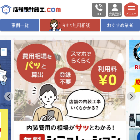
TEL
会員登録
メニュー
事例一覧
無料相談
おすすめ業者
今すぐ
無料相談
ログイン／会員登録
デザイン設計・施工
業者を探す
店舗・商業施設の
施工事例を探す
マッチング案件一覧
店舗設計施工.comとは
内装の費用相場
シミュレーター