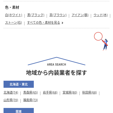
色・素材
白(ホワイト)
黒(ブラック)
茶(ブラウン)
アイアン(鉄)
ウッド(木)
ストーン(石)
すべての色・素材を見る
AREA SEARCH
地域から内装業者を探す
北海道・東北
北海道(74)
青森県(65)
岩手県(68)
宮城県(80)
秋田県(68)
山形県(70)
福島県(73)
関東