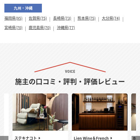
九州・沖縄
福岡県(95)
佐賀県(75)
長崎県(73)
熊本県(75)
大分県(74)
宮崎県(70)
鹿児島県(70)
沖縄県(77)
VOICE
施主の口コミ・評判・評価レビュー
ステキナコト
Lien Wine＆French
Bel