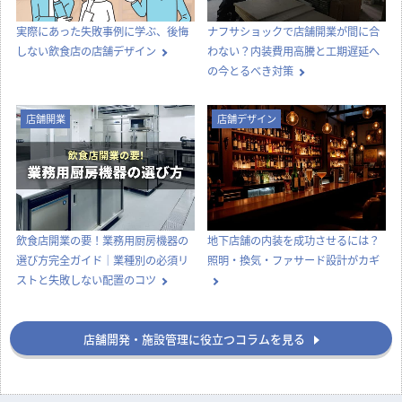
実際にあった失敗事例に学ぶ、後悔
ナフサショックで店舗開業が間に合
しない飲食店の店舗デザイン
わない？内装費用高騰と工期遅延へ
の今とるべき対策
店舗開業
店舗デザイン
飲食店開業の要！業務用厨房機器の
地下店舗の内装を成功させるには？
選び方完全ガイド｜業種別の必須リ
照明・換気・ファサード設計がカギ
ストと失敗しない配置のコツ
店舗開発・施設管理に役立つコラムを見る