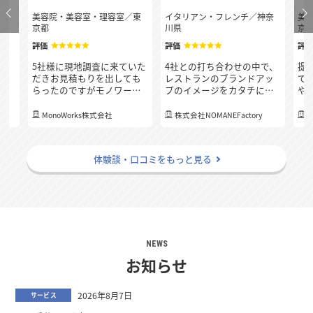
府
美容院・美容室・理容室
／
東
イタリアン・フレンチ
／
神奈
美
京都
川県
京
評価
評価
評
決
5社様に現地調査に来ていた
4社との打ち合わせの中で、
提
連
だきお見積もりを出しても
レストランのブランドアッ
で
質
らったのですがモノワーク
プのイメージをカタチにし
や
応
スさんが一番最後の下見に
てくれて、店内を一部改装
め
り
も関わらず、どこの業者様
した際に別の場所が気に
の
、
MonoWorks株式会社
株式会社NOMANEFactory
よりも一番早く細かくお見
なってくる箇所もアドバイ
く
積もりを出して頂き、連絡
スを頂きました。 例えば既
「
る
のレスポンスも早く、分か
存のトイレのドアが小さい
社
体験談・口コミをもっと見る
らないことも丁寧に教えて
ので大きくする工事もお願
お
いただき担当の方の人柄の
いをしたらトイレの内装リ
た
良さも決め手となりまし
ニューアルも予算内で提案
た！
してくれました。換気、吸
気などの設備の相談や照明
計画についても相談にのっ
てもらえたところが安心感
に繋がりました。
NEWS
お知らせ
2026年8月7日
サービス