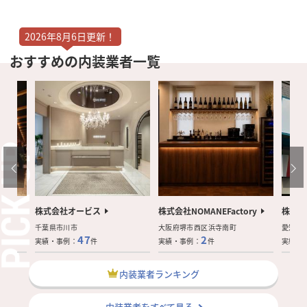
2026年8月6日更新！
おすすめの内装業者一覧
株式会社オービス
株式会社NOMANEFactory
株式会
千葉県市川市
大阪府堺市西区浜寺南町
愛知県
47
2
実績・事例：
件
実績・事例：
件
実績・
内装業者ランキング
内装業者をすべて見る