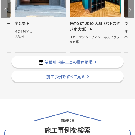
アパー
実と美
PATO STUDIO 大塚（パトスタ
ウエ
ジオ 大塚）
その他小売店
住宅（
大阪府
東京都
スポーツジム・フィットネスクラブ
東京都
業種別 内装工事の費用相場
施工事例をすべて見る
SEARCH
施工事例を検索