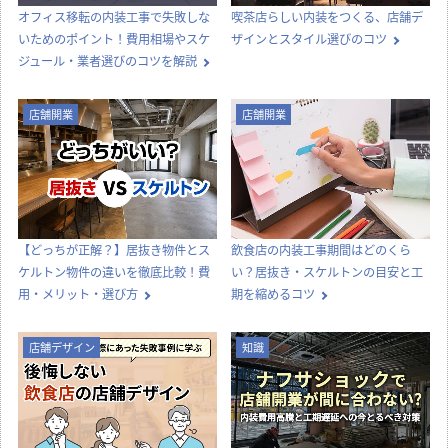
オフィス移転の内装工事で失敗しな
喫茶店らしい内装をつくる、店舗デ
いためのポイント！費用相場やスケ
ザインとスタイル選びのコツ
ジュール・業者選びのコツを解説
店舗開業
店舗開業
【どっちが正解？】居抜き物件とス
飲食店の内装工事期間はどのくら
ケルトン物件の違いを徹底比較！費
い？居抜き・スケルトンの目安と工
用・メリット・選び方
期を縮めるコツ
店舗デザイン
知識