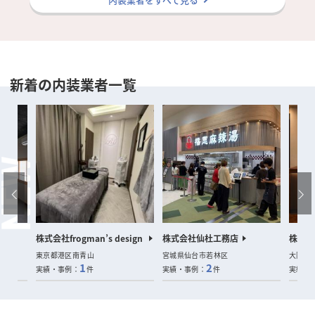
新着の内装業者一覧
室
株式会社frogman’s design
株式会社仙杜工務店
株式会社
東京都港区南青山
宮城県仙台市若林区
大阪府
1
2
実績・事例：
件
実績・事例：
件
実績・