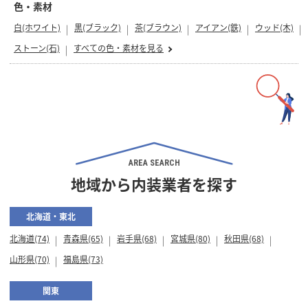
色・素材
白(ホワイト)
黒(ブラック)
茶(ブラウン)
アイアン(鉄)
ウッド(木)
ストーン(石)
すべての色・素材を見る
AREA SEARCH
地域から内装業者を探す
北海道・東北
北海道(74)
青森県(65)
岩手県(68)
宮城県(80)
秋田県(68)
山形県(70)
福島県(73)
関東