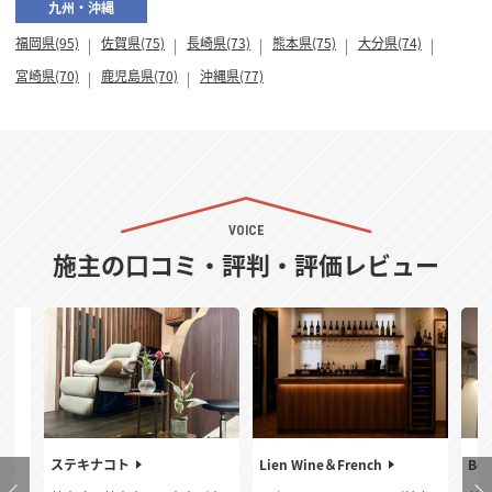
九州・沖縄
福岡県(95)
佐賀県(75)
長崎県(73)
熊本県(75)
大分県(74)
宮崎県(70)
鹿児島県(70)
沖縄県(77)
VOICE
施主の口コミ・評判・評価レビュー
ステキナコト
Lien Wine＆French
Bel