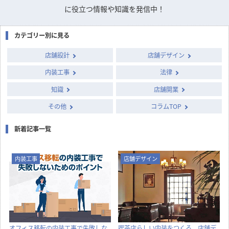
に役立つ情報や知識を発信中！
カテゴリー別に見る
店舗設計
店舗デザイン
内装工事
法律
知識
店舗開業
その他
コラムTOP
新着記事一覧
内装工事
店舗デザイン
オフィス移転の内装工事で失敗しな
喫茶店らしい内装をつくる、店舗デ