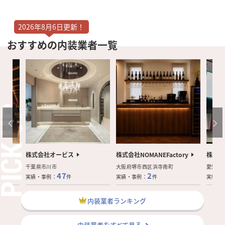
2026年8月6日更新！
おすすめの内装業者一覧
株式会社オービス
株式会社NOMANEFactory
株式会
千葉県市川市
大阪府堺市西区浜寺南町
愛知県
47
2
実績・事例：
件
実績・事例：
件
実績・
内装業者ランキング
内装業者をすべて見る