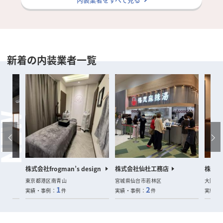
新着の内装業者一覧
室
株式会社frogman’s design
株式会社仙杜工務店
株式会社
東京都港区南青山
宮城県仙台市若林区
大阪府
1
2
実績・事例：
件
実績・事例：
件
実績・