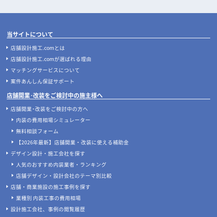
当サイトについて
店舗設計施工.comとは
店舗設計施工.comが選ばれる理由
マッチングサービスについて
案件あんしん保証サポート
店舗開業･改装をご検討中の施主様へ
店舗開業･改装をご検討中の方へ
内装の費用相場シミュレーター
無料相談フォーム
【2026年最新】店舗開業・改装に使える補助金
デザイン設計・施工会社を探す
人気のおすすめ内装業者・ランキング
店舗デザイン・設計会社のテーマ別比較
店舗・商業施設の施工事例を探す
業種別 内装工事の費用相場
設計施工会社、事例の閲覧履歴