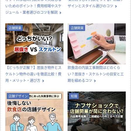
いためのポイント！費用相場やスケ
ザインとスタイル選びのコツ
ジュール・業者選びのコツを解説
店舗開業
店舗開業
【どっちが正解？】居抜き物件とス
飲食店の内装工事期間はどのくら
ケルトン物件の違いを徹底比較！費
い？居抜き・スケルトンの目安と工
用・メリット・選び方
期を縮めるコツ
店舗デザイン
知識