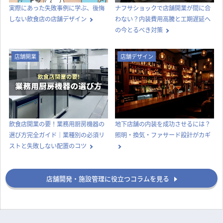
実際にあった失敗事例に学ぶ、後悔
ナフサショックで店舗開業が間に合
しない飲食店の店舗デザイン
わない？内装費用高騰と工期遅延へ
の今とるべき対策
店舗開業
店舗デザイン
飲食店開業の要！業務用厨房機器の
地下店舗の内装を成功させるには？
選び方完全ガイド｜業種別の必須リ
照明・換気・ファサード設計がカギ
ストと失敗しない配置のコツ
店舗開発・施設管理に役立つコラムを見る