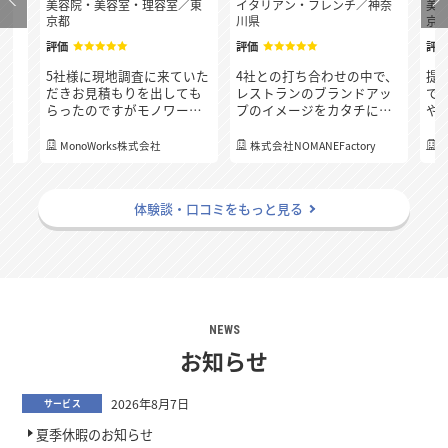
府
美容院・美容室・理容室
／
東
イタリアン・フレンチ
／
神奈
美
京都
川県
京
評価
評価
評
決
5社様に現地調査に来ていた
4社との打ち合わせの中で、
提
連
だきお見積もりを出しても
レストランのブランドアッ
で
質
らったのですがモノワーク
プのイメージをカタチにし
や
応
スさんが一番最後の下見に
てくれて、店内を一部改装
め
り
も関わらず、どこの業者様
した際に別の場所が気に
の
、
MonoWorks株式会社
株式会社NOMANEFactory
よりも一番早く細かくお見
なってくる箇所もアドバイ
く
積もりを出して頂き、連絡
スを頂きました。 例えば既
「
る
のレスポンスも早く、分か
存のトイレのドアが小さい
社
体験談・口コミをもっと見る
らないことも丁寧に教えて
ので大きくする工事もお願
お
いただき担当の方の人柄の
いをしたらトイレの内装リ
た
良さも決め手となりまし
ニューアルも予算内で提案
た！
してくれました。換気、吸
気などの設備の相談や照明
計画についても相談にのっ
てもらえたところが安心感
に繋がりました。
NEWS
お知らせ
2026年8月7日
サービス
夏季休暇のお知らせ