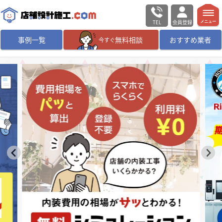
TEL
会員登録
メニュー
事例一覧
無料相談
おすすめ業者
今すぐ
無料相談
ログイン／会員登録
デザイン設計・施工
業者を探す
店舗・商業施設の
施工事例を探す
マッチング案件一覧
店舗設計施工.comとは
内装の費用相場
シミュレーター