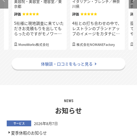
府
美容院・美容室・理容室
／
東
イタリアン・フレンチ
／
神奈
美
京都
川県
京
評価
評価
評
決
5社様に現地調査に来ていた
4社との打ち合わせの中で、
提
連
だきお見積もりを出しても
レストランのブランドアッ
で
質
らったのですがモノワーク
プのイメージをカタチにし
や
応
スさんが一番最後の下見に
てくれて、店内を一部改装
め
り
も関わらず、どこの業者様
した際に別の場所が気に
の
、
MonoWorks株式会社
株式会社NOMANEFactory
よりも一番早く細かくお見
なってくる箇所もアドバイ
く
積もりを出して頂き、連絡
スを頂きました。 例えば既
「
る
のレスポンスも早く、分か
存のトイレのドアが小さい
社
体験談・口コミをもっと見る
らないことも丁寧に教えて
ので大きくする工事もお願
お
いただき担当の方の人柄の
いをしたらトイレの内装リ
た
良さも決め手となりまし
ニューアルも予算内で提案
た！
してくれました。換気、吸
気などの設備の相談や照明
計画についても相談にのっ
てもらえたところが安心感
に繋がりました。
NEWS
お知らせ
2026年8月7日
サービス
夏季休暇のお知らせ