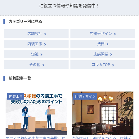
に役立つ情報や知識を発信中！
カテゴリー別に見る
店舗設計
店舗デザイン
内装工事
法律
知識
店舗開業
その他
コラムTOP
新着記事一覧
内装工事
店舗デザイン
オフィス移転の内装工事で失敗しな
喫茶店らしい内装をつくる、店舗デ