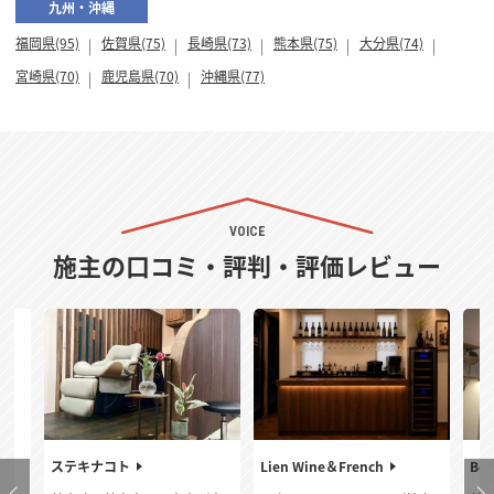
九州・沖縄
福岡県(95)
佐賀県(75)
長崎県(73)
熊本県(75)
大分県(74)
宮崎県(70)
鹿児島県(70)
沖縄県(77)
VOICE
施主の口コミ・評判・評価レビュー
ステキナコト
Lien Wine＆French
Bel