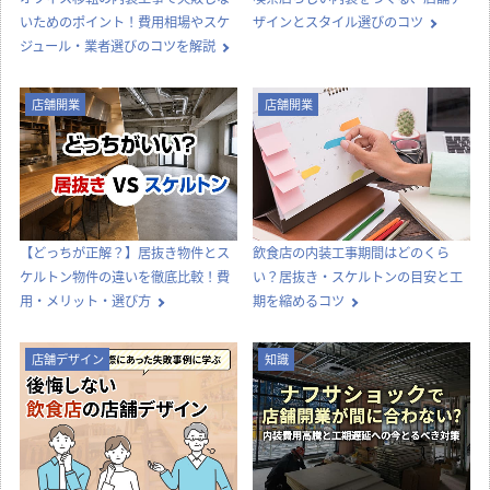
いためのポイント！費用相場やスケ
ザインとスタイル選びのコツ
ジュール・業者選びのコツを解説
店舗開業
店舗開業
【どっちが正解？】居抜き物件とス
飲食店の内装工事期間はどのくら
ケルトン物件の違いを徹底比較！費
い？居抜き・スケルトンの目安と工
用・メリット・選び方
期を縮めるコツ
店舗デザイン
知識