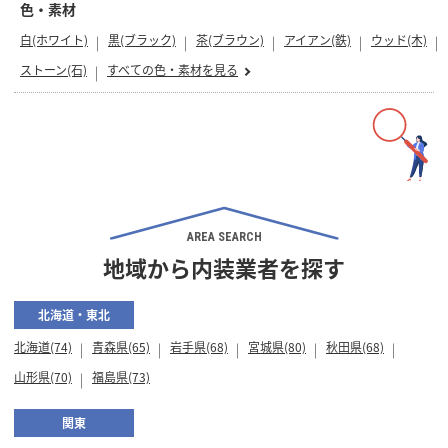
色・素材
白(ホワイト)
黒(ブラック)
茶(ブラウン)
アイアン(鉄)
ウッド(木)
ストーン(石)
すべての色・素材を見る
AREA SEARCH
地域から内装業者を探す
北海道・東北
北海道(74)
青森県(65)
岩手県(68)
宮城県(80)
秋田県(68)
山形県(70)
福島県(73)
関東