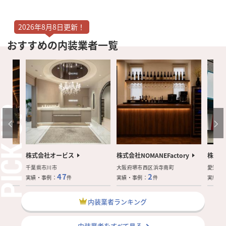
2026年8月8日更新！
おすすめの内装業者一覧
株式会社オービス
株式会社NOMANEFactory
株式会
千葉県市川市
大阪府堺市西区浜寺南町
愛知県
47
2
実績・事例：
件
実績・事例：
件
実績・
内装業者ランキング
内装業者をすべて見る