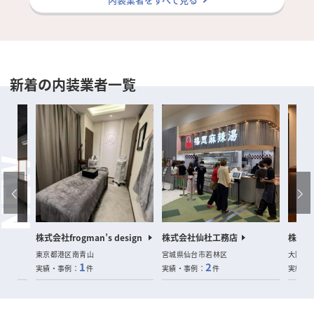
新着の内装業者一覧
室
株式会社frogman’s design
株式会社仙杜工務店
株式会社
東京都港区南青山
宮城県仙台市若林区
大阪府
1
2
実績・事例：
件
実績・事例：
件
実績・