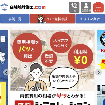
TEL
会員登録
メニュー
事例一覧
無料相談
おすすめ業者
今すぐ
無料相談
ログイン／会員登録
デザイン設計・施工
業者を探す
店舗・商業施設の
施工事例を探す
マッチング案件一覧
店舗設計施工.comとは
内装の費用相場
シミュレーター