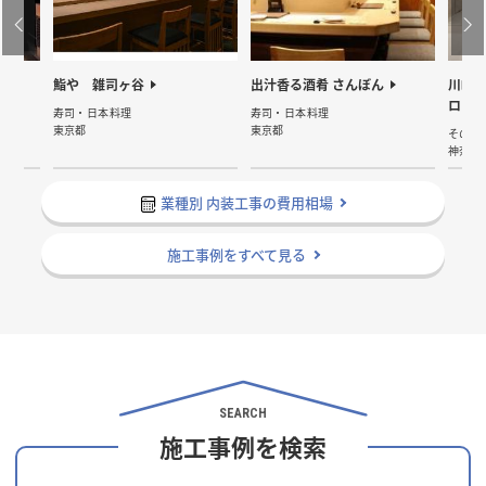
鮨や 雑司ヶ谷
出汁香る酒肴 さんぼん
川崎
ロッ
寿司・日本料理
寿司・日本料理
東京都
東京都
その他
神奈川
業種別 内装工事の費用相場
施工事例をすべて見る
SEARCH
施工事例を検索