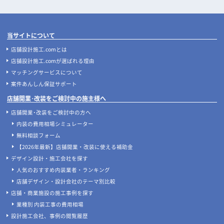
当サイトについて
店舗設計施工.comとは
店舗設計施工.comが選ばれる理由
マッチングサービスについて
案件あんしん保証サポート
店舗開業･改装をご検討中の施主様へ
店舗開業･改装をご検討中の方へ
内装の費用相場シミュレーター
無料相談フォーム
【2026年最新】店舗開業・改装に使える補助金
デザイン設計・施工会社を探す
人気のおすすめ内装業者・ランキング
店舗デザイン・設計会社のテーマ別比較
店舗・商業施設の施工事例を探す
業種別 内装工事の費用相場
設計施工会社、事例の閲覧履歴