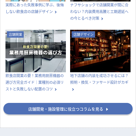
実際にあった失敗事例に学ぶ、後悔
ナフサショックで店舗開業が間に合
しない飲食店の店舗デザイン
わない？内装費用高騰と工期遅延へ
の今とるべき対策
店舗開業
店舗デザイン
飲食店開業の要！業務用厨房機器の
地下店舗の内装を成功させるには？
選び方完全ガイド｜業種別の必須リ
照明・換気・ファサード設計がカギ
ストと失敗しない配置のコツ
店舗開発・施設管理に役立つコラムを見る