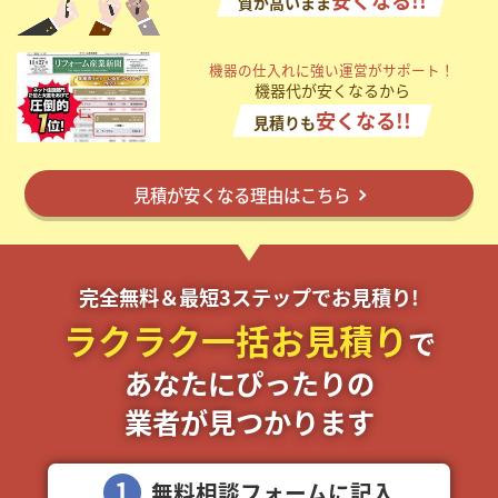
安くなる!!
質が高いまま
掲載希望のデザイン
設計・施工会社様へ
機器の仕入れに強い運営がサポート！
機器代が安くなるから
店舗開業・改装を
ご検討中の方へ
安くなる!!
見積りも
見積が安くなる理由はこちら
完全無料＆最短3ステップでお見積り!
ラクラク一括お見積り
で
あなたにぴったりの
業者が見つかります
1
無料相談フォームに記入