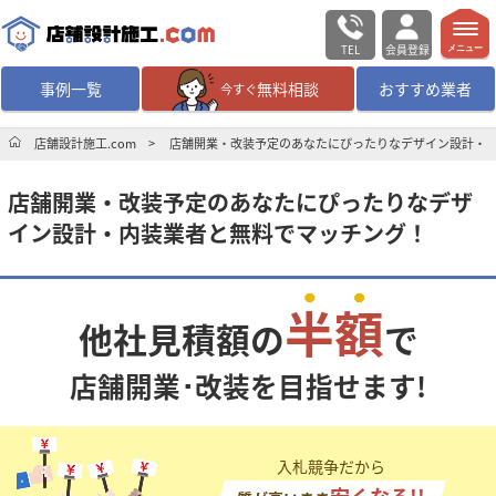
TEL
会員登録
メニュー
事例一覧
無料相談
おすすめ業者
今すぐ
無料相談
ログイン／会員登録
店舗設計施工.com
店舗開業・改装予定のあなたにぴったりなデザイン設計・
店舗開業・改装予定のあなたにぴったりなデザ
デザイン設計・施工
業者を探す
イン設計・内装業者と無料でマッチング！
店舗・商業施設の
施工事例を探す
半額
他社見積額の
で
マッチング案件一覧
店舗開業･改装を目指せます!
店舗設計施工.comとは
内装の費用相場
シミュレーター
入札競争だから