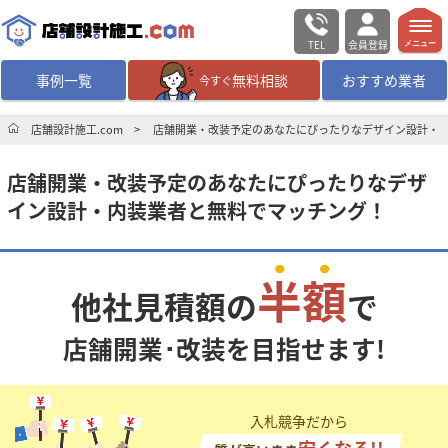
TEL
会員登録
メニュー
事例一覧
無料相談
おすすめ業者
今すぐ
無料相談
ログイン／会員登録
店舗設計施工.com
店舗開業・改装予定のあなたにぴったりなデザイン設計・
店舗開業・改装予定のあなたにぴったりなデザ
デザイン設計・施工
業者を探す
イン設計・内装業者と無料でマッチング！
店舗・商業施設の
施工事例を探す
半額
他社見積額の
で
マッチング案件一覧
店舗開業･改装を目指せます!
店舗設計施工.comとは
内装の費用相場
シミュレーター
入札競争だから