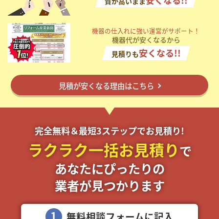
安くなる!!
質が高いまま
掲載希望のデザイン
設計・施工会社様へ
機器の仕入れに強い運営がサポート！
機器代が安くなるから
店舗開業・改装を
ご検討中の方へ
安くなる!!
見積りも
見積が安くなる理由はこちら
完全無料＆最短3ステップでお見積り!
ラクラク一括お見積り
で
あなたにぴったりの
業者が見つかります
1
無料相談フォームに記入