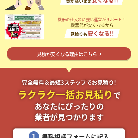
安くなる!!
質が高いまま
掲載希望のデザイン
設計・施工会社様へ
機器の仕入れに強い運営がサポート！
機器代が安くなるから
店舗開業・改装を
ご検討中の方へ
安くなる!!
見積りも
見積が安くなる理由はこちら
完全無料＆最短3ステップでお見積り!
ラクラク一括お見積り
で
あなたにぴったりの
業者が見つかります
1
無料相談フォームに記入