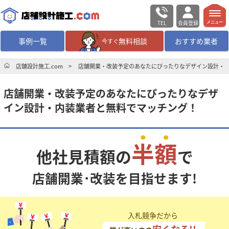
TEL
会員登録
メニュー
事例一覧
無料相談
おすすめ業者
今すぐ
無料相談
ログイン／会員登録
店舗設計施工.com
店舗開業・改装予定のあなたにぴったりなデザイン設計・
店舗開業・改装予定のあなたにぴったりなデザ
デザイン設計・施工
業者を探す
イン設計・内装業者と無料でマッチング！
店舗・商業施設の
施工事例を探す
半額
他社見積額の
で
マッチング案件一覧
店舗開業･改装を目指せます!
店舗設計施工.comとは
内装の費用相場
シミュレーター
入札競争だから