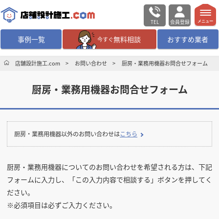
TEL
会員登録
メニュー
事例一覧
無料相談
おすすめ業者
今すぐ
無料相談
ログイン／会員登録
店舗設計施工.com
お問い合わせ
厨房・業務用機器お問合せフォーム
厨房・業務用機器お問合せフォーム
デザイン設計・施工
業者を探す
店舗・商業施設の
施工事例を探す
厨房・業務用機器以外のお問い合わせは
こちら
マッチング案件一覧
厨房・業務用機器についてのお問い合わせを希望される方は、下記
店舗設計施工.comとは
フォームに入力し、「この入力内容で相談する」ボタンを押してく
ださい。
内装の費用相場
シミュレーター
※必須項目は必ずご入力ください。