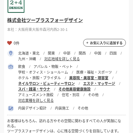
掲載希望のデザイン
設計・施工会社様へ
選択する
対応可能業種
株式会社ツープラスフォーデザイン
美容院・美容室・理容室
店舗開業・改装を
ご検討中の方へ
本社：大阪府東大阪市森河内西2-30-1
ネイルサロン・ビューティーサロン
エステ・マッサージ
スパ・銭湯・サウナ
0件
お気に入りに追加する
その他美容健康施設
北海道・東北
関東
中部
関西
中国
四国
九州・沖縄
対応地域を詳しく見る
選択する
設計・施工範囲
飲食
アパレル・物販・ペット
学校・オフィス・ショールーム
医療・福祉・スポーツ
ホテル・旅館・ブライダル
美容院・美容室・理容室
フリーワード
ネイルサロン・ビューティーサロン
エステ・マッサージ
スパ・銭湯・サウナ
その他美容健康施設
アミューズメント施設
住宅・別荘
その他
対応業種を詳しく見る
内装デザイン設計
内装施工
その他
検索する
お客様はもちろん、訪れる方やその空間に関わるすべての人が笑顔にな
れる。
ツープラスフォーデザインは、心に残る空間づくりを目指しています。