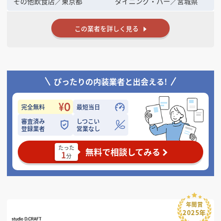
その他飲食店
／
東京都
ダイニング・バー
／
宮城県
この業者を詳しく見る
ぴったりの内装業者と出会える!
完全無料
最短当日
審査済み
しつこい
登録業者
営業なし
たった
無料で相談してみる
1
分
年間賞
2025年