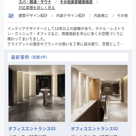
スパ・銭湯・サウナ
その他美容健康施設
対応業種を詳しく見る
建築デザイン設計
内装デザイン設計
内装施工
その他
インテリアデザイナーとして18年以上の経験があり、ホテル・レストラ
ン・クリニック・オフィスなど、商業施設を中心に多くの空間づくりに
携わってまいりました。
クライアントの理念やブランドの想いを丁寧に読み取り、空間として表
現することを得意としています。ご予算に応じた最適なご提案を行いな
がらも、他にはないアイデアとデザインの力で、価値ある空間の実現を
最新事例
（総数3件）
目指してきました。
また、企画から竣工まで一貫して一人の担当者が対応する体制を大切に
しており、意図のぶれない進行や安心感にもご好評をいただいていま
す。
デザインの力で空間の魅力や機能を高めたいとお考えの方と、ご一緒で
きる機会を心より楽しみにしております。
オフィスエントランス03
オフィスエントランス02