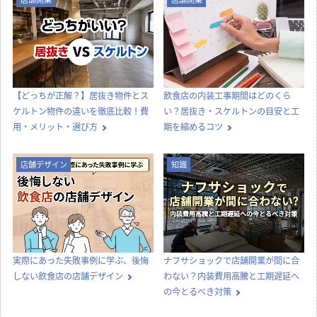
【どっちが正解？】居抜き物件とス
飲食店の内装工事期間はどのくら
ケルトン物件の違いを徹底比較！費
い？居抜き・スケルトンの目安と工
用・メリット・選び方
期を縮めるコツ
店舗デザイン
知識
実際にあった失敗事例に学ぶ、後悔
ナフサショックで店舗開業が間に合
しない飲食店の店舗デザイン
わない？内装費用高騰と工期遅延へ
の今とるべき対策