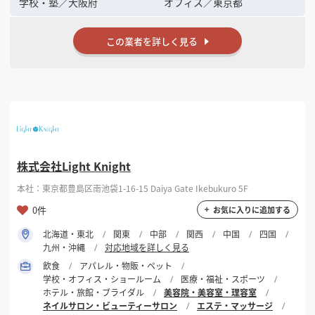
学校・塾
／
大阪府
オフィス
／
東京都
この業者を詳しく見る
株式会社Light Knight
本社：東京都豊島区南池袋1-16-15 Daiya Gate Ikebukuro 5F
0件
お気に入りに追加する
北海道・東北
関東
中部
関西
中国
四国
九州・沖縄
対応地域を詳しく見る
飲食
アパレル・物販・ペット
学校・オフィス・ショールーム
医療・福祉・スポーツ
ホテル・旅館・ブライダル
美容院・美容室・理容室
ネイルサロン・ビューティーサロン
エステ・マッサージ