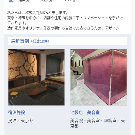
私たちは、株式会社MK’sと申します。
東京・埼玉を中心に、店舗や住宅の内装工事・リノベーションを手がけ
ております。
造作家具やオリジナル什器の製作も自社で対応できるため、デザインか
ら施工まで一貫した空間づくりが可能です。
最新事例
（総数13件）
【強み】
・店舗・住宅のリフォームや新規開業に伴う内装工事を多数施工
・オーダーメイド家具（カウンター・棚・テーブル等）の製作対応
・スピード対応＆アフターフォローの徹底
・小規模案件から大規模改装まで柔軟に対応
お客様のイメージを丁寧にヒアリングし、形にすることを大切にしてい
ます。
宿泊施設
池袋店 美容室
民泊
／
東京都
美容院・美容室・理容室
／
東
京都