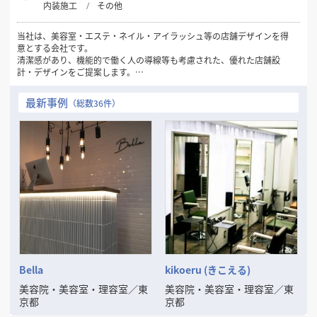
内装施工
その他
当社は、美容室・エステ・ネイル・アイラッシュ等の店舗デザインを得
意とする会社です。
清潔感があり、機能的で働く人の導線等も考慮された、優れた店舗設
計・デザインをご提案します。
美容関係の店舗づくりでお悩みの方は、ぜひ当社にお問い合わせくださ
い！
最新事例
（総数36件）
Bella
kikoeru (きこえる)
美容院・美容室・理容室
／
東
美容院・美容室・理容室
／
東
京都
京都