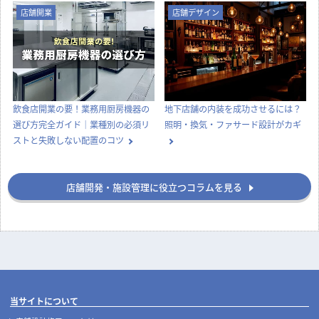
店舗開業
店舗デザイン
飲食店開業の要！業務用厨房機器の
地下店舗の内装を成功させるには？
選び方完全ガイド｜業種別の必須リ
照明・換気・ファサード設計がカギ
ストと失敗しない配置のコツ
店舗開発・施設管理に役立つコラムを見る
当サイトについて