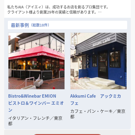
私たちAIA（アイエィ）は、成功するお店を創るプロ集団です。
クライアント様より創業29年の実績と信頼があります。
最初の御相談と御見積りは無料です。
最新事例
（総数18件）
■仕事のおおよその流れは、
お客様からの御相談➡物件探しのお手伝い➡レイアウト・3DCGパースな
どの御提案
➡御見積書の御提案➡成約➡工事施工➡完成引渡し➡開店準備➡オープン
➡アフターフォロー
■その他に次のようなご相談にも応じます、
◦ファイナンスの御相談
◦リースの御相談
◦物件取得の御相談（サブリースや大家さんなどへの対応）
◦その他お店に関するすべての御相談
ご一緒に良いお店を考え、楽しく創りましょう。
Bistro&Winebar EMION
Akkumi Cafe アックミカ
そして成功させましょう。
ビストロ＆ワインバー エミオ
フェ
ン
カフェ・パン・ケーキ
／
東京
都
イタリアン・フレンチ
／
東京
都