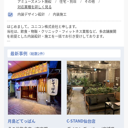
アミューズメント施設
住宅・別荘
その他
対応業種を詳しく見る
内装デザイン設計
内装施工
はじめまして。ユニコン株式会社と申します。
当社は、飲食・物販・クリニック・フィットネス業態など、多店舗展開
を前提とした内装設計・施工を一括でお引き受けしております。
新規出店・改装・業態転換など、多店舗企業様にとって重要な局面で
「標準化 × コスト最適化 × スピード」をバランス良く実現できるのが
最新事例
（総数2件）
当社の強みです。
VE（バリューエンジニアリング）提案を通じて、コストを抑えながらも
ブランドの世界観を保った施工を実現。夜間・短納期・遠方対応も可能
です。
現在、全国エリアでのスポット案件・継続支援体制の構築も進めてお
り、信頼関係を重視したパートナーシップ型の対応を行っております。
出店拡大や施設リブランディングをお考えの企業様の右腕として、
**「現場を理解した提案ができる内装会社」**としてぜひご検討くださ
い。
まずは御社のご意向・条件をヒアリングさせていただけましたら幸いで
す。
月島どてっぱん
C-STAND仙台店