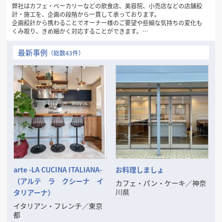
弊社はカフェ・ベーカリーなどの飲食店、美容院、小売店などの店舗設
計・施工を、企画の段階から一貫して承っております。
企画設計から携わることでオーナー様のご要望や些細な気持ちの変化も
くみ取り、きめ細かく対応することができます。
またロゴやショップカードなどの制作も行っておりますので、新規で店
舗開業を検討されている方、店舗リニューアルを予定されている方はぜ
最新事例
（総数43件）
ひ弊社までご相談ください。
arte -LA CUCINA ITALIANA-
お料理しましょ
（アルテ ラ クシーナ イ
カフェ・パン・ケーキ
／
神奈
川県
タリアーナ）
イタリアン・フレンチ
／
東京
都