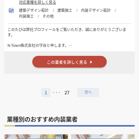
対応業種を詳しく見る
建築デザイン設計
建築施工
内装デザイン設計
内装施工
その他
このたびは弊社プロフィールをご覧いただき、誠にありがとうございま
す。
N-Town株式会社の守谷と申します。
弊社は東京都・神奈川県を中心に、飲食店・美容室・クリニック・オ
フィス・インドアゴルフ施設などの店舗内装工事を、設計から施工まで
この業者を詳しく見る
一貫して対応しております。
「ただ工事をする会社」ではなく、お客様のご予算やご要望に合わせ
て、コストバランスや使いやすさも考慮したご提案を心掛けておりま
す。
1
27
・・・
現地調査・お見積りは無料です。
初めて店舗を出店される方でも、物件選びやレイアウト、保健所・消防
に関するご相談まで幅広くサポートいたします。
業種別のおすすめ内装業者
ご縁がございましたら、長くお付き合いできるパートナーとしてお力に
なれれば幸いです。
どうぞよろしくお願いいたします。