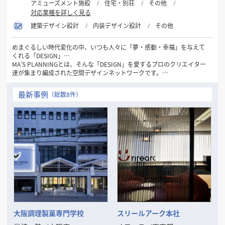
アミューズメント施設
住宅・別荘
その他
対応業種を詳しく見る
建築デザイン設計
内装デザイン設計
その他
めまぐるしい時代変化の中、いつも人々に「夢・感動・幸福」を与えて
くれる「DESIGN」…
MA’S PLANNINGとは、そんな「DESIGN」を愛するプロのクリエイター
達が集まり編成された空間デザインネットワークです。
1981年の創設以来32年間にわたり一貫して“人々にデザインを通して幸
最新事例
（総数8件）
せを感じてもらいたい…”
というシンプルなコンセプトを念頭に「愛のあるDESIGN」を数多くの
お客様に提供してまいりました。
現代のトレンド・ニーズの変化は一層加速し本質の見極めが困難となる
中、この思いを忘れず、変化を的確に捉えながらもけっして流されるこ
とのない
「普遍的DESIGNの可能性」をさらに追求してまいります。
そして、数々の商空間、住空間プランニングで培った確かな経験と実績
を裏付けに
お客様の良きビジネスパートナーとして「最良の空間づくり」をお手伝
いいたします。
大阪調理製菓専門学校
スリールアーク本社