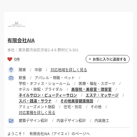
有限会社AIA
本社：東京都渋谷区渋谷2-4-6 野村ビル301
0件
お気に入りに追加する
関東
中部
対応地域を詳しく見る
飲食
アパレル・物販・ペット
学校・オフィス・ショールーム
医療・福祉・スポーツ
ホテル・旅館・ブライダル
美容院・美容室・理容室
ネイルサロン・ビューティーサロン
エステ・マッサージ
スパ・銭湯・サウナ
その他美容健康施設
アミューズメント施設
住宅・別荘
その他
対応業種を詳しく見る
建築デザイン設計
内装デザイン設計
内装施工
ようこそ！ 有限会社AIA（アイエィ）のページへ