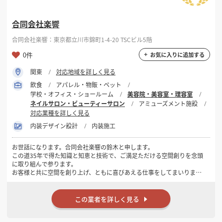
合同会社楽響
合同会社楽響：東京都立川市錦町1-4-20 TSCビル5階
0件
お気に入りに追加する
関東
対応地域を詳しく見る
飲食
アパレル・物販・ペット
学校・オフィス・ショールーム
美容院・美容室・理容室
ネイルサロン・ビューティーサロン
アミューズメント施設
対応業種を詳しく見る
内装デザイン設計
内装施工
お世話になります。合同会社楽響の鈴木と申します。
この道35年で得た知識と知恵と技術で、ご満足ただける空間創りを念頭
に取り組んで参ります。
お客様と共に空間を創り上げ、ともに喜びあえる仕事をしてまいりま
す。
是非、私と共に素晴らしい空間を創り上げましょう。
よろしくお願いいたします。
この業者を詳しく見る