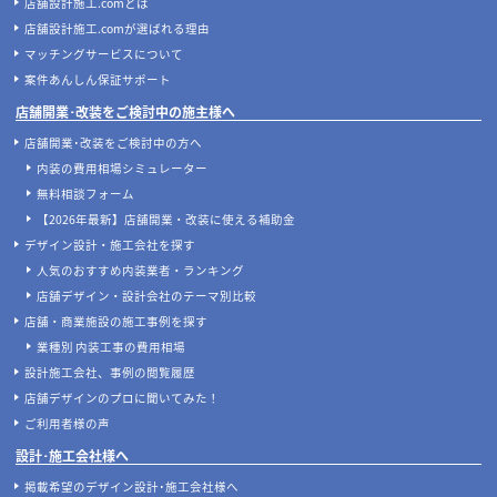
店舗設計施工.comとは
店舗設計施工.comが選ばれる理由
マッチングサービスについて
案件あんしん保証サポート
店舗開業･改装をご検討中の施主様へ
店舗開業･改装をご検討中の方へ
内装の費用相場シミュレーター
無料相談フォーム
【2026年最新】店舗開業・改装に使える補助金
デザイン設計・施工会社を探す
人気のおすすめ内装業者・ランキング
店舗デザイン・設計会社のテーマ別比較
店舗・商業施設の施工事例を探す
業種別 内装工事の費用相場
設計施工会社、事例の閲覧履歴
店舗デザインのプロに聞いてみた！
ご利用者様の声
設計･施工会社様へ
掲載希望のデザイン設計･施工会社様へ