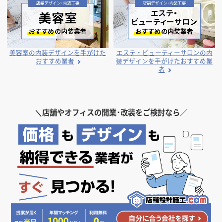
N-Town株式会社
守谷 尚晃
美容室の内装デザインを手がけた
エステ・ビューティーサロンの内
おすすめ業者
装デザインを手がけたおすすめ業
者
＼
店舗やオフィスの開業･改装をご検討なら／