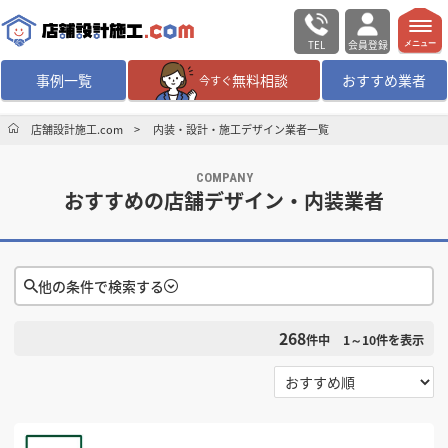
TEL
会員登録
メニュー
事例一覧
無料相談
おすすめ業者
今すぐ
無料相談
ログイン／会員登録
店舗設計施工.com
内装・設計・施工デザイン業者一覧
COMPANY
デザイン設計・施工
業者を探す
おすすめの店舗デザイン・内装業者
店舗・商業施設の
施工事例を探す
他の条件で検索する
マッチング案件一覧
268
件中
1～10
件を表示
店舗設計施工.comとは
検索条件をクリア
選択する
対応可能地域
内装の費用相場
シミュレーター