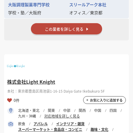
大阪調理製菓専門学校
スリールアーク本社
学校・塾
／
大阪府
オフィス
／
東京都
この業者を詳しく見る
株式会社Light Knight
本社：東京都豊島区南池袋1-16-15 Daiya Gate Ikebukuro 5F
0件
お気に入りに追加する
北海道・東北
関東
中部
関西
中国
四国
九州・沖縄
対応地域を詳しく見る
飲食
アパレル
インテリア・雑貨
スーパーマーケット・食品店・コンビニ
趣味・文化