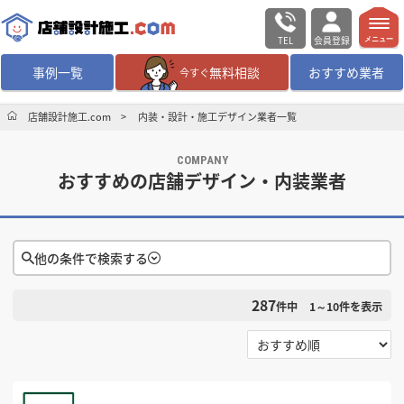
TEL
会員登録
メニュー
事例一覧
無料相談
おすすめ業者
今すぐ
無料相談
ログイン／会員登録
店舗設計施工.com
内装・設計・施工デザイン業者一覧
COMPANY
デザイン設計・施工
業者を探す
おすすめの店舗デザイン・内装業者
店舗・商業施設の
施工事例を探す
他の条件で検索する
マッチング案件一覧
287
件中
1～10
件を表示
店舗設計施工.comとは
検索条件をクリア
選択する
対応可能地域
内装の費用相場
シミュレーター