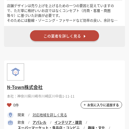
店舗デザインは売り上げを上げるための一つの要因と捉えていますの
で、ただ単に格好いいお店ではなくコンセプト（月商・客層・商圏
等々）に基づいた計画が必要です。
そのためには動線・ゾーニング・ファサードなど効率の良い、余計な予
算を掛けないご提案をさせていただきます。
木や古材・古建具・和紙・レトロガラスなど素材が持つ“味”を活かしな
この業者を詳しく見る
がら何か懐かしさを感じるアンティークな手造り空間がお好みでしたら
是非お声掛けください。
どうぞよろしくお願いいたします。
N-Town株式会社
本社：神奈川県川崎市川崎区川中島1-11-11
0件
お気に入りに追加する
関東
対応地域を詳しく見る
飲食
アパレル
インテリア・雑貨
スーパーマーケット・食品店・コンビニ
趣味・文化