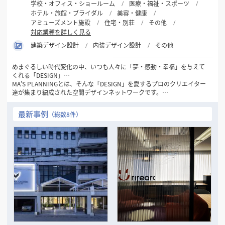
学校・オフィス・ショールーム
医療・福祉・スポーツ
ホテル・旅館・ブライダル
美容・健康
アミューズメント施設
住宅・別荘
その他
対応業種を詳しく見る
建築デザイン設計
内装デザイン設計
その他
めまぐるしい時代変化の中、いつも人々に「夢・感動・幸福」を与えて
くれる「DESIGN」…
MA’S PLANNINGとは、そんな「DESIGN」を愛するプロのクリエイター
達が集まり編成された空間デザインネットワークです。
1981年の創設以来32年間にわたり一貫して“人々にデザインを通して幸
最新事例
（総数8件）
せを感じてもらいたい…”
というシンプルなコンセプトを念頭に「愛のあるDESIGN」を数多くの
お客様に提供してまいりました。
現代のトレンド・ニーズの変化は一層加速し本質の見極めが困難となる
中、この思いを忘れず、変化を的確に捉えながらもけっして流されるこ
とのない
「普遍的DESIGNの可能性」をさらに追求してまいります。
そして、数々の商空間、住空間プランニングで培った確かな経験と実績
を裏付けに
お客様の良きビジネスパートナーとして「最良の空間づくり」をお手伝
いいたします。