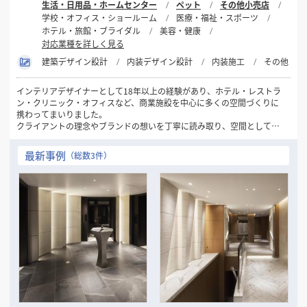
生活・日用品・ホームセンター
ペット
その他小売店
学校・オフィス・ショールーム
医療・福祉・スポーツ
ホテル・旅館・ブライダル
美容・健康
対応業種を詳しく見る
建築デザイン設計
内装デザイン設計
内装施工
その他
インテリアデザイナーとして18年以上の経験があり、ホテル・レストラ
ン・クリニック・オフィスなど、商業施設を中心に多くの空間づくりに
携わってまいりました。
クライアントの理念やブランドの想いを丁寧に読み取り、空間として表
現することを得意としています。ご予算に応じた最適なご提案を行いな
がらも、他にはないアイデアとデザインの力で、価値ある空間の実現を
最新事例
（総数3件）
目指してきました。
また、企画から竣工まで一貫して一人の担当者が対応する体制を大切に
しており、意図のぶれない進行や安心感にもご好評をいただいていま
す。
デザインの力で空間の魅力や機能を高めたいとお考えの方と、ご一緒で
きる機会を心より楽しみにしております。