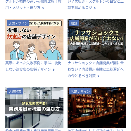
ケルトン物件の違いを徹底比較！費
い？居抜き・スケルトンの目安と工
用・メリット・選び方
期を縮めるコツ
店舗デザイン
知識
実際にあった失敗事例に学ぶ、後悔
ナフサショックで店舗開業が間に合
しない飲食店の店舗デザイン
わない？内装費用高騰と工期遅延へ
の今とるべき対策
店舗開業
店舗デザイン
飲食店開業の要！業務用厨房機器の
地下店舗の内装を成功させるには？