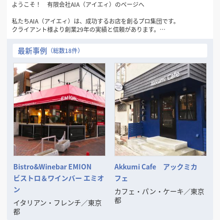
ようこそ！ 有限会社AIA（アイエィ）のページへ
私たちAIA（アイエィ）は、成功するお店を創るプロ集団です。
クライアント様より創業29年の実績と信頼があります。
最初の御相談と御見積りは無料です。
最新事例
（総数18件）
■仕事のおおよその流れは、
お客様からの御相談➡物件探しのお手伝い➡レイアウト・3DCGパースな
どの御提案
➡御見積書の御提案➡成約➡工事施工➡完成引渡し➡開店準備➡オープン
➡アフターフォロー
■その他に次のようなご相談にも応じます、
◦ファイナンスの御相談
◦リースの御相談
◦物件取得の御相談（サブリースや大家さんなどへの対応）
◦その他お店に関するすべての御相談
ご一緒に良いお店を考え、楽しく創りましょう。
Bistro&Winebar EMION
Akkumi Cafe アックミカ
そして成功させましょう。
ビストロ＆ワインバー エミオ
フェ
ン
カフェ・パン・ケーキ
／
東京
都
イタリアン・フレンチ
／
東京
都