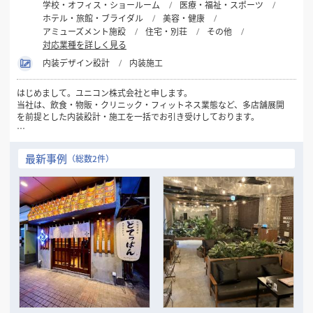
学校・オフィス・ショールーム
医療・福祉・スポーツ
ホテル・旅館・ブライダル
美容・健康
アミューズメント施設
住宅・別荘
その他
対応業種を詳しく見る
内装デザイン設計
内装施工
はじめまして。ユニコン株式会社と申します。
当社は、飲食・物販・クリニック・フィットネス業態など、多店舗展開
を前提とした内装設計・施工を一括でお引き受けしております。
新規出店・改装・業態転換など、多店舗企業様にとって重要な局面で
「標準化 × コスト最適化 × スピード」をバランス良く実現できるのが
最新事例
（総数2件）
当社の強みです。
VE（バリューエンジニアリング）提案を通じて、コストを抑えながらも
ブランドの世界観を保った施工を実現。夜間・短納期・遠方対応も可能
です。
現在、全国エリアでのスポット案件・継続支援体制の構築も進めてお
り、信頼関係を重視したパートナーシップ型の対応を行っております。
出店拡大や施設リブランディングをお考えの企業様の右腕として、
**「現場を理解した提案ができる内装会社」**としてぜひご検討くださ
い。
まずは御社のご意向・条件をヒアリングさせていただけましたら幸いで
す。