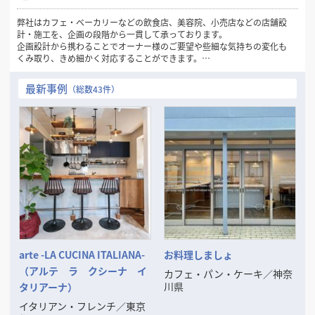
弊社はカフェ・ベーカリーなどの飲食店、美容院、小売店などの店舗設
計・施工を、企画の段階から一貫して承っております。
企画設計から携わることでオーナー様のご要望や些細な気持ちの変化も
くみ取り、きめ細かく対応することができます。
またロゴやショップカードなどの制作も行っておりますので、新規で店
舗開業を検討されている方、店舗リニューアルを予定されている方はぜ
最新事例
（総数43件）
ひ弊社までご相談ください。
arte -LA CUCINA ITALIANA-
お料理しましょ
（アルテ ラ クシーナ イ
カフェ・パン・ケーキ
／
神奈
川県
タリアーナ）
イタリアン・フレンチ
／
東京