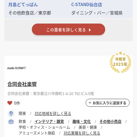
月島どてっぱん
C-STAND仙台店
その他飲食店
／
東京都
ダイニング・バー
／
宮城県
この業者を詳しく見る
年間賞
2025年
合同会社楽響
合同会社楽響：東京都立川市錦町1-4-20 TSCビル5階
0件
お気に入りに追加する
関東
対応地域を詳しく見る
飲食
インテリア・雑貨
趣味・文化
その他小売店
学校・オフィス・ショールーム
美容・健康
アミューズメント施設
対応業種を詳しく見る