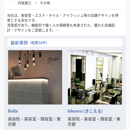
内装施工
その他
当社は、美容室・エステ・ネイル・アイラッシュ等の店舗デザインを得
意とする会社です。
清潔感があり、機能的で働く人の導線等も考慮された、優れた店舗設
計・デザインをご提案します。
美容関係の店舗づくりでお悩みの方は、ぜひ当社にお問い合わせくださ
い！
最新事例
（総数36件）
Bella
kikoeru (きこえる)
美容院・美容室・理容室
／
東
美容院・美容室・理容室
／
東
京都
京都