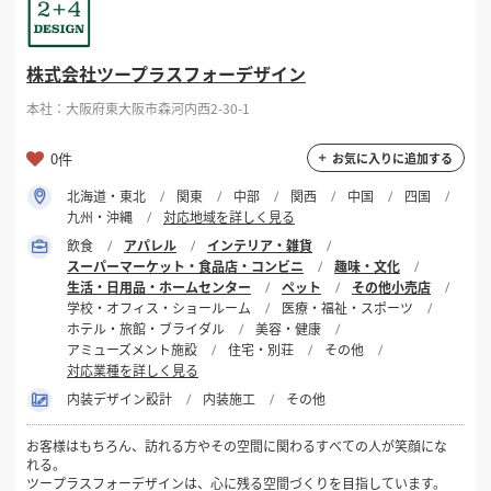
掲載希望のデザイン
設計・施工会社様へ
選択する
対応可能業種
株式会社ツープラスフォーデザイン
アパレル
インテリア・雑貨
店舗開業・改装を
ご検討中の方へ
本社：大阪府東大阪市森河内西2-30-1
スーパーマーケット・食品店・コンビニ
趣味・文化
生活・日用品・ホームセンター
0件
お気に入りに追加する
ペット
その他小売店
北海道・東北
関東
中部
関西
中国
四国
九州・沖縄
対応地域を詳しく見る
選択する
設計・施工範囲
飲食
アパレル
インテリア・雑貨
スーパーマーケット・食品店・コンビニ
趣味・文化
生活・日用品・ホームセンター
ペット
その他小売店
フリーワード
学校・オフィス・ショールーム
医療・福祉・スポーツ
ホテル・旅館・ブライダル
美容・健康
アミューズメント施設
住宅・別荘
その他
対応業種を詳しく見る
内装デザイン設計
内装施工
その他
検索する
お客様はもちろん、訪れる方やその空間に関わるすべての人が笑顔にな
れる。
ツープラスフォーデザインは、心に残る空間づくりを目指しています。