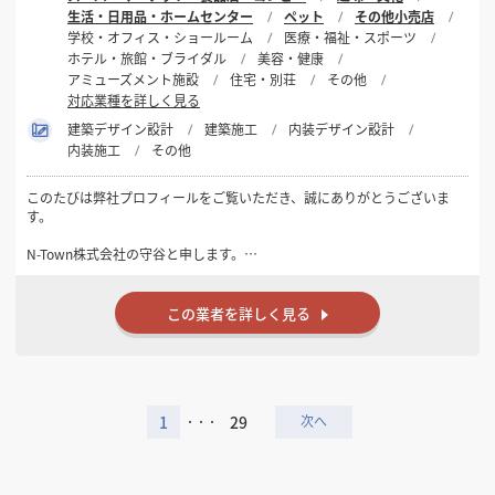
生活・日用品・ホームセンター
ペット
その他小売店
学校・オフィス・ショールーム
医療・福祉・スポーツ
ホテル・旅館・ブライダル
美容・健康
アミューズメント施設
住宅・別荘
その他
対応業種を詳しく見る
建築デザイン設計
建築施工
内装デザイン設計
内装施工
その他
このたびは弊社プロフィールをご覧いただき、誠にありがとうございま
す。
N-Town株式会社の守谷と申します。
弊社は東京都・神奈川県を中心に、飲食店・美容室・クリニック・オ
フィス・インドアゴルフ施設などの店舗内装工事を、設計から施工まで
この業者を詳しく見る
一貫して対応しております。
「ただ工事をする会社」ではなく、お客様のご予算やご要望に合わせ
て、コストバランスや使いやすさも考慮したご提案を心掛けておりま
す。
1
29
・・・
現地調査・お見積りは無料です。
初めて店舗を出店される方でも、物件選びやレイアウト、保健所・消防
に関するご相談まで幅広くサポートいたします。