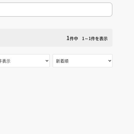
館
民泊
ブライダル・ウェディング会場
館
ブライダル・ウェディング会場
その他宿泊施設
・理容室
ネイルサロン・ビューティーサロン
・理容室
ネイルサロン・ビューティーサロン
ージ
スパ・銭湯・サウナ
その他美容健康施設
ージ
スパ・銭湯・サウナ
その他美容健康施設
検索条件をクリア
ット
カラオケ
ボーリング
ダーツ・ビリヤード
1
ット
カラオケ
ボーリング
ダーツ・ビリヤード
件中
1～1
件を表示
ゲームセンター
その他アミューズメント
ゲームセンター
その他アミューズメント
住宅（マンション・アパート）
別荘
住居その他
住宅（マンション・アパート）
別荘
住居その他