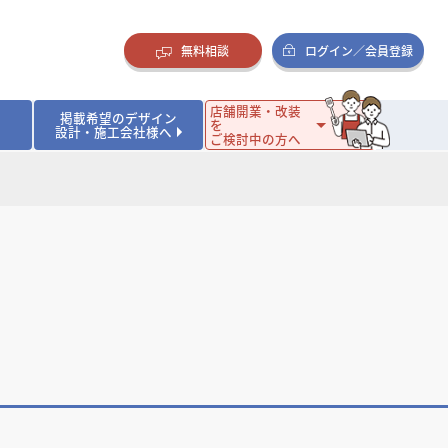
無料相談
ログイン／会員登録
店舗開業・改装
掲載希望のデザイン
を
設計・施工会社様へ
ご検討中の方へ
ダイニング・バー
ダイニング・バー
イタリアン・フレンチ
イタリアン・フレンチ
まとめ
店舗開業･改装を考えるオーナー様に役立つコラム
・ケーキ
・ケーキ
ラーメン・そば・うどん
ラーメン・そば・うどん
寿司・日本料理
寿司・日本料理
店舗デザインのプロに聞いてみた！
・韓国料理
・韓国料理
クラブ・スナック
クラブ・スナック
その他飲食店
その他飲食店
インテリア・雑貨
インテリア・雑貨
スーパーマーケット・食品店・コンビニ
スーパーマーケット・食品店・コンビニ
生活・日用品・ホームセンター
生活・日用品・ホームセンター
ペット
ペット
その他小売店
その他小売店
保育園・幼稚園
保育園・幼稚園
オフィス
オフィス
イベントブース・ショールーム
イベントブース・ショールーム
ワーキングスペース
ワーキングスペース
その他公共・商業施設
その他公共・商業施設
リニック
リニック
薬局
薬局
老人ホーム・介護施設
老人ホーム・介護施設
フィットネスクラブ
フィットネスクラブ
その他福祉施設
その他福祉施設