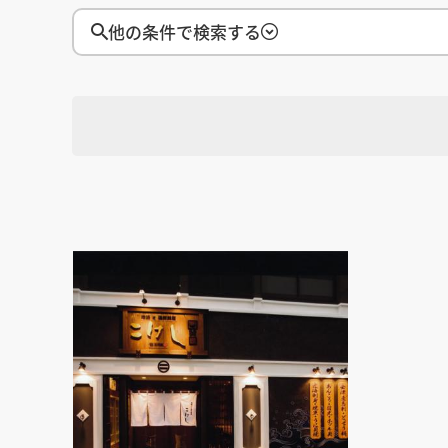
徳島県
徳島県
香川県
香川県
愛媛県
愛媛県
高知
高知
四国
四国
他の条件で検索する
福岡県
福岡県
佐賀県
佐賀県
長崎県
長崎県
熊本
熊本
九州・沖縄
九州・沖縄
鹿児島県
鹿児島県
沖縄県
沖縄県
おすすめの内装業者
海外
その他地域
その他
費用相場を調べる
東京のおすすめ内装業者
神奈川･横浜のおすすめ内装業者
選択す
地域
おすすめ内装業者ランキング
カフェの内装工事の費用相場
居酒屋･バルの内装工事の費用相
業種別 内装工事の費用相場
選択す
業種
選択す
設計・施工範囲
選択す
設計施工会社