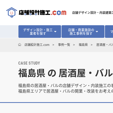
店舗デザイン設計・内装建築
デザイン設計・施工
店舗・商業施設の
業者を探す
施工事例を探す
対応可能地域から探す
地域から探す
開業･改装をご検討中の方へ
店舗設計施工.com
事例一覧
福島県
居酒屋・バ
北海道
北海道
青森県
青森県
岩手県
岩手県
宮城
宮城
北海道・東北
北海道・東北
見積り額が安くなる理由
物件契約前に業者を決めるメリット
福島県
福島県
マッチングまでの流れ
よくある質問
店舗オーナーの内装
CASE STUDY
福島県 の 居酒屋・バ
東京都
東京都
神奈川県
神奈川県
千葉県
千葉県
茨
茨
関東
関東
埼玉県
埼玉県
愛知県
愛知県
新潟県
新潟県
富山県
富山県
石川
石川
中部
中部
福島県の居酒屋・バルの店舗デザイン・内装施工の
長野県
長野県
岐阜県
岐阜県
静岡県
静岡県
福島県エリアで居酒屋・バルの開業・改装をお考え
大阪府
大阪府
兵庫県
兵庫県
京都府
京都府
三重
三重
関西
関西
和歌山県
和歌山県
鳥取県
鳥取県
島根県
島根県
岡山県
岡山県
広島
広島
中国
中国