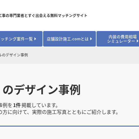
工事の専門業者とすぐ出会える無料マッチングサイト
内装の費用相場
マッチング案件一覧
店舗設計施工.comとは
シミュレーター
対応可能業種から探す
業種から探す
お役立ちコンテンツ
ルのデザイン事例
居酒屋・バル
居酒屋・バル
県
県
秋田県
秋田県
山形県
山形県
安心のサポート体制
開業・改装に使える補助金・助成金
カフェ・パン
カフェ・パン
飲食
飲食
内装工事費用シミュレーション
業者探し体験談
焼肉・中華料理
焼肉・中華料理
ル のデザイン事例
城県
城県
栃木県
栃木県
群馬県
群馬県
アパレル
アパレル
アパレル・物
アパレル・物
販・ペット
販・ペット
県
県
福井県
福井県
山梨県
山梨県
趣味・文化
趣味・文化
店舗の開業･改装をしたい方はこちら
事例を
1件
掲載しています。
学校・塾
学校・塾
学校・オフィ
学校・オフィ
の方に向けて、実際の施工写真とともにご紹介します。
ス・ショー
ス・ショー
県
県
滋賀県
滋賀県
奈良県
奈良県
エントランス
エントランス
ルーム
ルーム
医院・病院・ク
医院・病院・ク
医療・福祉・
医療・福祉・
県
県
山口県
山口県
スポーツ
スポーツ
スポーツジム・
スポーツジム・