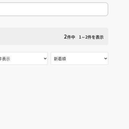
館
民泊
ブライダル・ウェディング会場
館
ブライダル・ウェディング会場
その他宿泊施設
・理容室
ネイルサロン・ビューティーサロン
・理容室
ネイルサロン・ビューティーサロン
ージ
スパ・銭湯・サウナ
その他美容健康施設
ージ
スパ・銭湯・サウナ
その他美容健康施設
検索条件をクリア
ット
カラオケ
ボーリング
ダーツ・ビリヤード
2
ット
カラオケ
ボーリング
ダーツ・ビリヤード
件中
1～2
件を表示
ゲームセンター
その他アミューズメント
ゲームセンター
その他アミューズメント
住宅（マンション・アパート）
別荘
住居その他
住宅（マンション・アパート）
別荘
住居その他