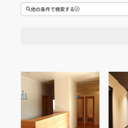
徳島県
徳島県
香川県
香川県
愛媛県
愛媛県
高知
高知
四国
四国
他の条件で検索する
福岡県
福岡県
佐賀県
佐賀県
長崎県
長崎県
熊本
熊本
九州・沖縄
九州・沖縄
鹿児島県
鹿児島県
沖縄県
沖縄県
おすすめの内装業者
海外
その他地域
その他
費用相場を調べる
東京のおすすめ内装業者
神奈川･横浜のおすすめ内装業者
選択す
地域
おすすめ内装業者ランキング
カフェの内装工事の費用相場
居酒屋･バルの内装工事の費用相
業種別 内装工事の費用相場
選択す
業種
選択す
設計・施工範囲
選択す
設計施工会社