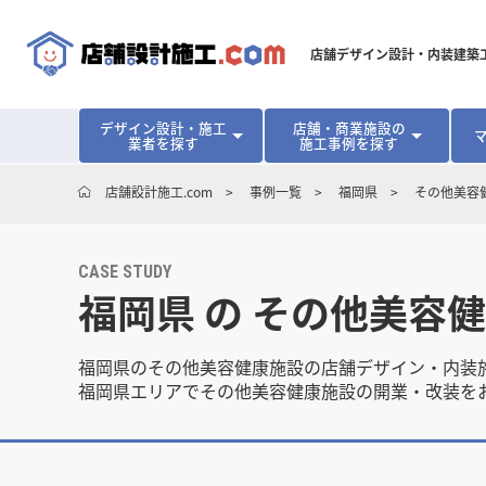
店舗デザイン設計・内装建築
デザイン設計・施工
店舗・商業施設の
業者を探す
施工事例を探す
対応可能地域から探す
地域から探す
開業･改装をご検討中の方へ
店舗設計施工.com
事例一覧
福岡県
その他美容
北海道
北海道
青森県
青森県
岩手県
岩手県
宮城
宮城
北海道・東北
北海道・東北
見積り額が安くなる理由
物件契約前に業者を決めるメリット
福島県
福島県
マッチングまでの流れ
よくある質問
店舗オーナーの内装
CASE STUDY
福岡県 の その他美容
東京都
東京都
神奈川県
神奈川県
千葉県
千葉県
茨
茨
関東
関東
埼玉県
埼玉県
愛知県
愛知県
新潟県
新潟県
富山県
富山県
石川
石川
中部
中部
福岡県のその他美容健康施設の店舗デザイン・内装
長野県
長野県
岐阜県
岐阜県
静岡県
静岡県
福岡県エリアでその他美容健康施設の開業・改装を
大阪府
大阪府
兵庫県
兵庫県
京都府
京都府
三重
三重
関西
関西
和歌山県
和歌山県
鳥取県
鳥取県
島根県
島根県
岡山県
岡山県
広島
広島
中国
中国