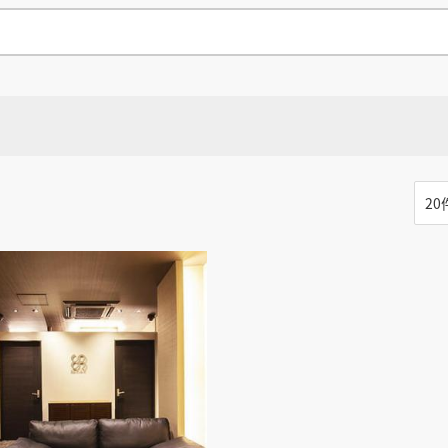
県
県
ホテル・旅
ホテル
旅
ホテル・旅
ホテル
旅
館・ブライダ
館・ブライダ
ル
その他宿泊施設
県
県
大分県
大分県
宮崎県
宮崎県
ル
美容院・美容室
美容院・美容室
美容・健康
美容・健康
エステ・マッサ
エステ・マッサ
パチンコ・スロ
パチンコ・スロ
アミューズメ
アミューズメ
おすすめ内装業者をもっと見る
ント施設
マンガ喫茶
ント施設
マンガ喫茶
る
福岡県
場
費用相場をもっと見る
住宅（戸建）
住宅・別荘
住宅（戸建）
住宅・別荘
その他建築物
その他
その他建築物
その他
る
その他美容健康施設
すべてのデザイン設計施工業者を見る
すべてのデザイン設計・施工事例を見る
る
る