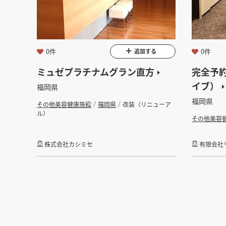
金額
会員ログ
坪数
0件
0件
追加する
ミュゼプラチナムグラン直方
完全予約
フリーワード
イブ）
福岡県
福岡県
その他美容健康施設
福岡県
改装（リニューア
ル）
その他美容
株式会社カシミセ
有限会社