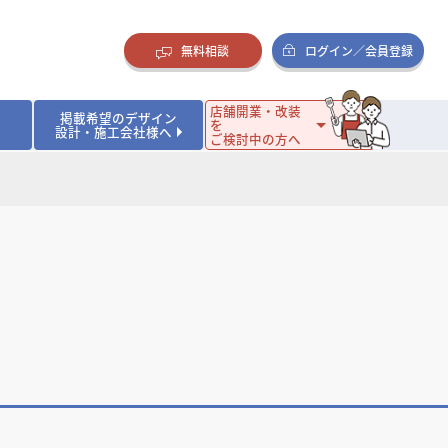
無料相談
ログイン／会員登録
店舗開業・改装
掲載希望のデザイン
を
設計・施工会社様へ
ご検討中の方へ
ダイニング・バー
ダイニング・バー
イタリアン・フレンチ
イタリアン・フレンチ
まとめ
店舗開業･改装を考えるオーナー様に役立つコラム
・ケーキ
・ケーキ
ラーメン・そば・うどん
ラーメン・そば・うどん
寿司・日本料理
寿司・日本料理
店舗デザインのプロに聞いてみた！
・韓国料理
・韓国料理
クラブ・スナック
クラブ・スナック
その他飲食店
その他飲食店
インテリア・雑貨
インテリア・雑貨
スーパーマーケット・食品店・コンビニ
スーパーマーケット・食品店・コンビニ
生活・日用品・ホームセンター
生活・日用品・ホームセンター
ペット
ペット
その他小売店
その他小売店
保育園・幼稚園
保育園・幼稚園
オフィス
オフィス
イベントブース・ショールーム
イベントブース・ショールーム
ワーキングスペース
ワーキングスペース
その他公共・商業施設
その他公共・商業施設
リニック
リニック
薬局
薬局
老人ホーム・介護施設
老人ホーム・介護施設
フィットネスクラブ
フィットネスクラブ
その他福祉施設
その他福祉施設