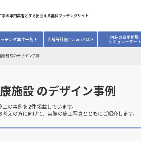
工事の専門業者とすぐ出会える無料マッチングサイト
内装の費用相場
マッチング案件一覧
店舗設計施工.comとは
シミュレーター
対応可能業種から探す
業種から探す
お役立ちコンテンツ
健康施設のデザイン事例
居酒屋・バル
居酒屋・バル
県
県
秋田県
秋田県
山形県
山形県
安心のサポート体制
開業・改装に使える補助金・助成金
カフェ・パン
カフェ・パン
飲食
飲食
内装工事費用シミュレーション
業者探し体験談
焼肉・中華料理
焼肉・中華料理
健康施設 のデザイン事例
城県
城県
栃木県
栃木県
群馬県
群馬県
アパレル
アパレル
アパレル・物
アパレル・物
販・ペット
販・ペット
県
県
福井県
福井県
山梨県
山梨県
趣味・文化
趣味・文化
店舗の開業･改装をしたい方はこちら
施工の事例を
2件
掲載しています。
学校・塾
学校・塾
学校・オフィ
学校・オフィ
お考えの方に向けて、実際の施工写真とともにご紹介します。
ス・ショー
ス・ショー
県
県
滋賀県
滋賀県
奈良県
奈良県
エントランス
エントランス
ルーム
ルーム
医院・病院・ク
医院・病院・ク
医療・福祉・
医療・福祉・
県
県
山口県
山口県
スポーツ
スポーツ
スポーツジム・
スポーツジム・