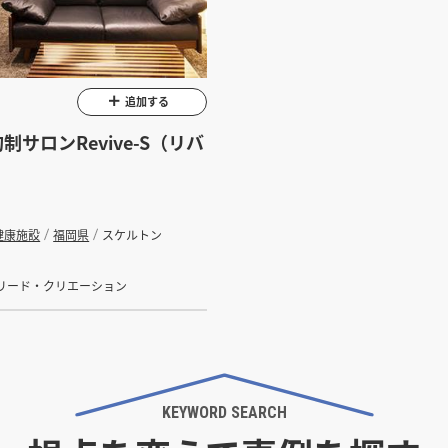
インすると検索できます。
坪 ～
追加する
制サロンRevive-S（リバ
健康施設
福岡県
スケルトン
検索する
リード・クリエーション
KEYWORD SEARCH