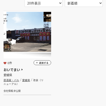
掲載希望のデザイン
設計・施工会社様へ
選択する
地域
愛媛県
店舗開業・改装を
ご検討中の方へ
選択する
業種
居酒屋・バル
選択する
設計・施工範囲
0件
追加する
選択する
設計施工会社
おいでまい
愛媛県
居酒屋・バル
愛媛県
改装（リ
金額
ニューアル）
会社情報 非公開
会員ログインすると検索できます。
坪数