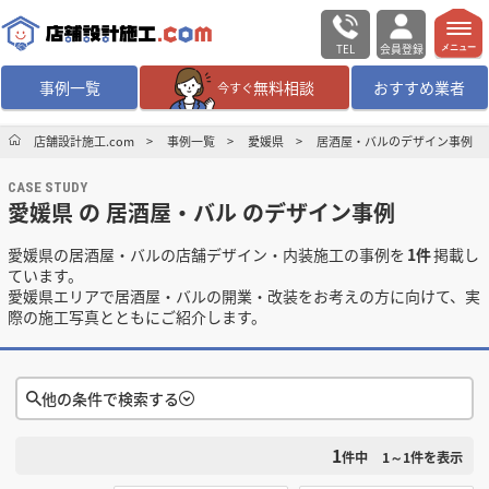
TEL
会員登録
メニュー
事例一覧
無料相談
おすすめ業者
今すぐ
無料相談
ログイン／会員登録
店舗設計施工.com
事例一覧
愛媛県
居酒屋・バルのデザイン事例
CASE STUDY
デザイン設計・施工
業者を探す
愛媛県 の 居酒屋・バル のデザイン事例
愛媛県の居酒屋・バルの店舗デザイン・内装施工の事例を
1件
掲載し
店舗・商業施設の
施工事例を探す
ています。
愛媛県エリアで居酒屋・バルの開業・改装をお考えの方に向けて、実
際の施工写真とともにご紹介します。
マッチング案件一覧
店舗設計施工.comとは
他の条件で検索する
内装の費用相場
シミュレーター
1
検索条件をクリア
件中
1～1
件を表示