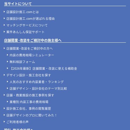
当サイトについて
店舗設計施工.comとは
店舗設計施工.comが選ばれる理由
マッチングサービスについて
案件あんしん保証サポート
店舗開業･改装をご検討中の施主様へ
店舗開業･改装をご検討中の方へ
内装の費用相場シミュレーター
無料相談フォーム
【2026年最新】店舗開業・改装に使える補助金
デザイン設計・施工会社を探す
人気のおすすめ内装業者・ランキング
店舗デザイン・設計会社のテーマ別比較
店舗・商業施設の施工事例を探す
業種別 内装工事の費用相場
設計施工会社、事例の閲覧履歴
店舗デザインのプロに聞いてみた！
ご利用者様の声