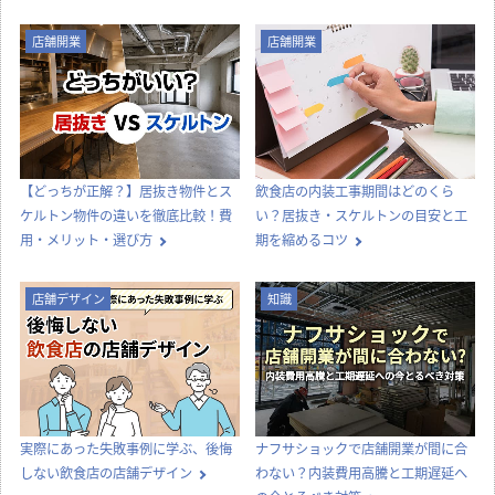
店舗開業
店舗開業
【どっちが正解？】居抜き物件とス
飲食店の内装工事期間はどのくら
ケルトン物件の違いを徹底比較！費
い？居抜き・スケルトンの目安と工
用・メリット・選び方
期を縮めるコツ
店舗デザイン
知識
実際にあった失敗事例に学ぶ、後悔
ナフサショックで店舗開業が間に合
しない飲食店の店舗デザイン
わない？内装費用高騰と工期遅延へ