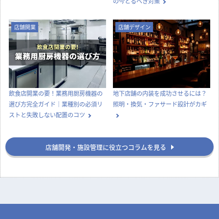
の今とるべき対策
店舗開業
店舗デザイン
飲食店開業の要！業務用厨房機器の
地下店舗の内装を成功させるには？
選び方完全ガイド｜業種別の必須リ
照明・換気・ファサード設計がカギ
ストと失敗しない配置のコツ
店舗開発・施設管理に役立つコラムを見る