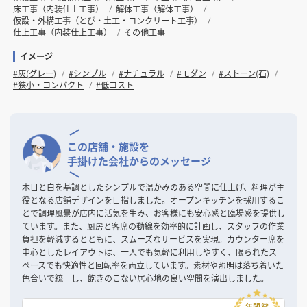
床工事（内装仕上工事）
解体工事（解体工事）
仮設・外構工事（とび・土工・コンクリート工事）
仕上工事（内装仕上工事）
その他工事
イメージ
#灰(グレー)
#シンプル
#ナチュラル
#モダン
#ストーン(石)
#狭小・コンパクト
#低コスト
この店舗・施設を
手掛けた会社からのメッセージ
木目と白を基調としたシンプルで温かみのある空間に仕上げ、料理が主
役となる店舗デザインを目指しました。オープンキッチンを採用するこ
とで調理風景が店内に活気を生み、お客様にも安心感と臨場感を提供し
ています。また、厨房と客席の動線を効率的に計画し、スタッフの作業
負担を軽減するとともに、スムーズなサービスを実現。カウンター席を
中心としたレイアウトは、一人でも気軽に利用しやすく、限られたス
ペースでも快適性と回転率を両立しています。素材や照明は落ち着いた
色合いで統一し、飽きのこない居心地の良い空間を演出しました。
年間賞