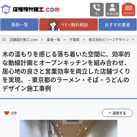
TEL
会員登録
メニュー
事例一覧
無料相談
おすすめ業者
今すぐ
無料相談
ログイン／会員登録
店舗設計施工.com
業者一覧
千葉県
株式会社ビリーフデザイン
木の温もりを感じる落ち着いた空間に、効率的
デザイン設計・施工
業者を探す
な動線計画とオープンキッチンを組み合わせ、
居心地の良さと営業効率を両立した店舗づくり
店舗・商業施設の
施工事例を探す
を実現。 - 東京都のラーメン・そば・うどんの
デザイン施工事例
マッチング案件一覧
店舗設計施工.comとは
0件
追加する
内装の費用相場
シミュレーター