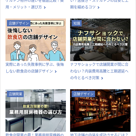
ケルトン物件の違いを徹底比較！費
い？居抜き・スケルトンの目安と工
用・メリット・選び方
期を縮めるコツ
店舗デザイン
知識
実際にあった失敗事例に学ぶ、後悔
ナフサショックで店舗開業が間に合
しない飲食店の店舗デザイン
わない？内装費用高騰と工期遅延へ
の今とるべき対策
店舗開業
店舗デザイン
飲食店開業の要！業務用厨房機器の
地下店舗の内装を成功させるには？