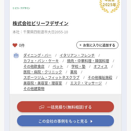
2025年
株式会社ビリーフデザイン
本社：千葉県四街道市大日2055-10
0件
お気に入りに追加する
ダイニング・バー
イタリアン・フレンチ
カフェ・パン・ケーキ
焼肉・中華料理・韓国料理
その他飲食店
ペット
学校・塾
オフィス
医院・病院・クリニック
薬局
スポーツジム・フィットネスクラブ
その他福祉施設
美容院・美容室・理容室
エステ・マッサージ
その他建築物
一括見積り(無料相談)する
この会社の事例をもっと見る