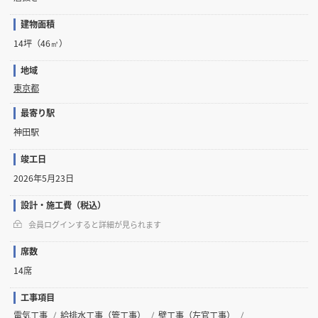
建物面積
14坪（46㎡）
地域
東京都
最寄り駅
神田駅
竣工日
2026年5月23日
設計・施工費（税込）
会員ログインすると詳細が見られます
席数
14席
工事項目
電気工事
給排水工事（管工事）
壁工事（左官工事）