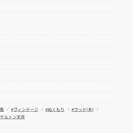
家風
#ヴィンテージ
#ぬくもり
#ウッド(木)
スケルトン天井