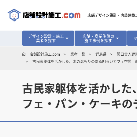
店舗デザイン設計・内装建築
デザイン設計・施工
店舗・商業施設の
業者を探す
施工事例を探す
対応可能地域から探す
地域から探す
開業･改装をご検討中の方へ
店舗設計施工.com
業者一覧
群馬県
関口貴人建築
古民家躯体を活かした、木の温もりのある明るいカフェ空間 -
北海道
北海道
青森県
青森県
岩手県
岩手県
宮城
宮城
北海道・東北
北海道・東北
見積り額が安くなる理由
物件契約前に業者を決めるメリット
福島県
福島県
マッチングまでの流れ
よくある質問
店舗オーナーの内装
古民家躯体を活かした、
東京都
東京都
神奈川県
神奈川県
千葉県
千葉県
茨
茨
関東
関東
埼玉県
埼玉県
フェ・パン・ケーキの
愛知県
愛知県
新潟県
新潟県
富山県
富山県
石川
石川
中部
中部
長野県
長野県
岐阜県
岐阜県
静岡県
静岡県
大阪府
大阪府
兵庫県
兵庫県
京都府
京都府
三重
三重
関西
関西
和歌山県
和歌山県
鳥取県
鳥取県
島根県
島根県
岡山県
岡山県
広島
広島
中国
中国