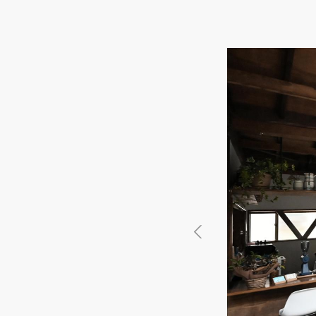
徳島県
徳島県
香川県
香川県
愛媛県
愛媛県
高知
高知
四国
四国
福岡県
福岡県
佐賀県
佐賀県
長崎県
長崎県
熊本
熊本
九州・沖縄
九州・沖縄
鹿児島県
鹿児島県
沖縄県
沖縄県
おすすめの内装業者
海外
その他地域
その他
費用相場を調べる
東京のおすすめ内装業者
神奈川･横浜のおすすめ内装業者
おすすめ内装業者ランキング
カフェの内装工事の費用相場
居酒屋･バルの内装工事の費用相
業種別 内装工事の費用相場