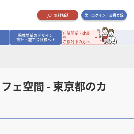
無料相談
ログイン／会員登録
店舗開業・改装
掲載希望のデザイン
を
設計・施工会社様へ
ご検討中の方へ
ダイニング・バー
ダイニング・バー
イタリアン・フレンチ
イタリアン・フレンチ
まとめ
店舗開業･改装を考えるオーナー様に役立つコラム
・ケーキ
・ケーキ
ラーメン・そば・うどん
ラーメン・そば・うどん
寿司・日本料理
寿司・日本料理
店舗デザインのプロに聞いてみた！
・韓国料理
・韓国料理
クラブ・スナック
クラブ・スナック
その他飲食店
その他飲食店
ェ空間 - 東京都のカ
インテリア・雑貨
インテリア・雑貨
スーパーマーケット・食品店・コンビニ
スーパーマーケット・食品店・コンビニ
生活・日用品・ホームセンター
生活・日用品・ホームセンター
ペット
ペット
その他小売店
その他小売店
保育園・幼稚園
保育園・幼稚園
オフィス
オフィス
イベントブース・ショールーム
イベントブース・ショールーム
ワーキングスペース
ワーキングスペース
その他公共・商業施設
その他公共・商業施設
リニック
リニック
薬局
薬局
老人ホーム・介護施設
老人ホーム・介護施設
フィットネスクラブ
フィットネスクラブ
その他福祉施設
その他福祉施設