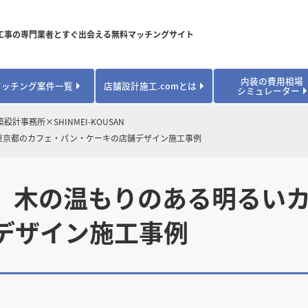
工事の専門業者とすぐ出会える無料マッチングサイト
内装の費用相場
マッチング案件一覧
店舗設計施工.comとは
シミュレーター
対応可能業種から探す
業種から探す
お役立ちコンテンツ
設計事務所×SHINMEI-KOUSAN
 東京都のカフェ・パン・ケーキの店舗デザイン施工事例
居酒屋・バル
居酒屋・バル
県
県
秋田県
秋田県
山形県
山形県
安心のサポート体制
開業・改装に使える補助金・助成金
カフェ・パン
カフェ・パン
飲食
飲食
内装工事費用シミュレーション
業者探し体験談
焼肉・中華料理
焼肉・中華料理
木の温もりのある明るいカフ
城県
城県
栃木県
栃木県
群馬県
群馬県
アパレル
アパレル
アパレル・物
アパレル・物
販・ペット
販・ペット
デザイン施工事例
県
県
福井県
福井県
山梨県
山梨県
趣味・文化
趣味・文化
店舗の開業･改装をしたい方はこちら
学校・塾
学校・塾
学校・オフィ
学校・オフィ
ス・ショー
ス・ショー
県
県
滋賀県
滋賀県
奈良県
奈良県
エントランス
エントランス
ルーム
ルーム
医院・病院・ク
医院・病院・ク
医療・福祉・
医療・福祉・
県
県
山口県
山口県
スポーツ
スポーツ
スポーツジム・
スポーツジム・