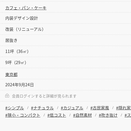
カフェ・パン・ケーキ
内装デザイン設計
改装（リニューアル）
居抜き
11坪（36㎡）
9坪（29㎡）
東京都
2024年9月24日
会員ログインすると詳細が見られます
#シンプル
#ナチュラル
#カジュアル
#古民家風
#隠れ
#狭小・コンパクト
#低コスト
#自然素材
#吹き抜け
#