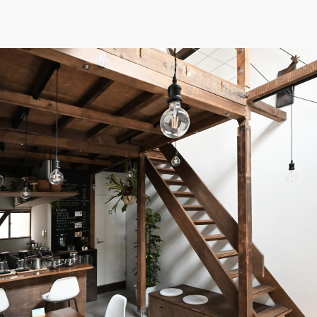
県
県
ホテル・旅
ホテル
旅
ホテル・旅
ホテル
旅
館・ブライダ
館・ブライダ
ル
その他宿泊施設
県
県
大分県
大分県
宮崎県
宮崎県
ル
美容院・美容室
美容院・美容室
美容・健康
美容・健康
エステ・マッサ
エステ・マッサ
パチンコ・スロ
パチンコ・スロ
アミューズメ
アミューズメ
おすすめ内装業者をもっと見る
ント施設
マンガ喫茶
ント施設
マンガ喫茶
場
費用相場をもっと見る
住宅（戸建）
住宅・別荘
住宅（戸建）
住宅・別荘
その他建築物
その他
その他建築物
その他
すべてのデザイン設計施工業者を見る
すべてのデザイン設計・施工事例を見る