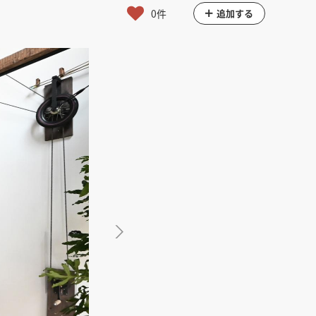
館
民泊
ブライダル・ウェディング会場
0件
追加する
館
ブライダル・ウェディング会場
その他宿泊施設
・理容室
ネイルサロン・ビューティーサロン
・理容室
ネイルサロン・ビューティーサロン
ージ
スパ・銭湯・サウナ
その他美容健康施設
ージ
スパ・銭湯・サウナ
その他美容健康施設
ット
カラオケ
ボーリング
ダーツ・ビリヤード
ット
カラオケ
ボーリング
ダーツ・ビリヤード
ゲームセンター
その他アミューズメント
ゲームセンター
その他アミューズメント
住宅（マンション・アパート）
別荘
住居その他
住宅（マンション・アパート）
別荘
住居その他