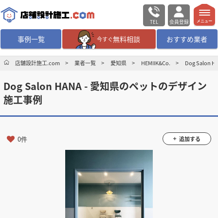
TEL
会員登録
メニュー
事例一覧
無料相談
おすすめ業者
今すぐ
無料相談
ログイン／会員登録
店舗設計施工.com
業者一覧
愛知県
HEMIIK&Co.
Dog Salo
Dog Salon HANA - 愛知県のペットのデザイン
デザイン設計・施工
業者を探す
施工事例
店舗・商業施設の
施工事例を探す
0件
追加する
マッチング案件一覧
店舗設計施工.comとは
内装の費用相場
シミュレーター