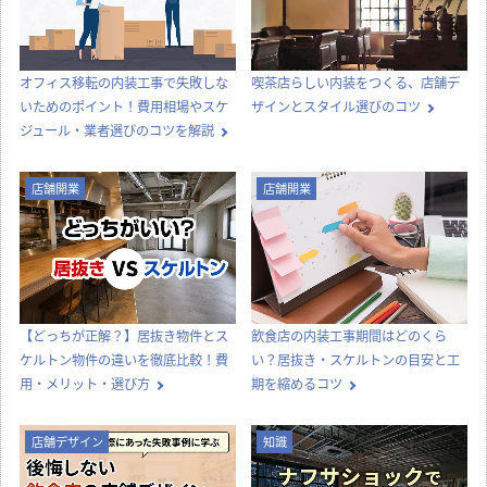
オフィス移転の内装工事で失敗しな
喫茶店らしい内装をつくる、店舗デ
いためのポイント！費用相場やスケ
ザインとスタイル選びのコツ
ジュール・業者選びのコツを解説
店舗開業
店舗開業
【どっちが正解？】居抜き物件とス
飲食店の内装工事期間はどのくら
ケルトン物件の違いを徹底比較！費
い？居抜き・スケルトンの目安と工
用・メリット・選び方
期を縮めるコツ
店舗デザイン
知識