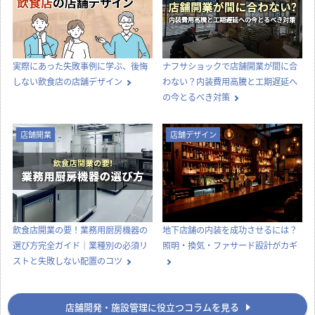
実際にあった失敗事例に学ぶ、後悔
ナフサショックで店舗開業が間に合
しない飲食店の店舗デザイン
わない？内装費用高騰と工期遅延へ
の今とるべき対策
店舗開業
店舗デザイン
飲食店開業の要！業務用厨房機器の
地下店舗の内装を成功させるには？
選び方完全ガイド｜業種別の必須リ
照明・換気・ファサード設計がカギ
ストと失敗しない配置のコツ
店舗開発・施設管理に役立つコラムを見る