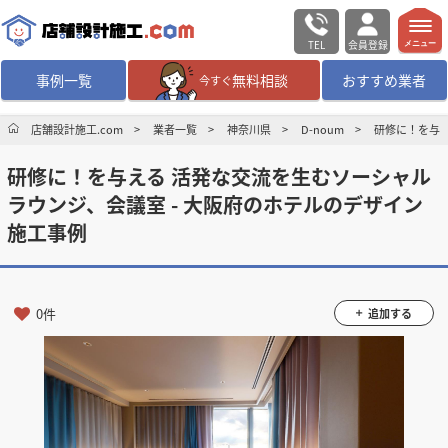
TEL
会員登録
メニュー
事例一覧
無料相談
おすすめ業者
今すぐ
無料相談
ログイン／会員登録
店舗設計施工.com
業者一覧
神奈川県
D-noum
研修に！を与え
研修に！を与える 活発な交流を生むソーシャル
デザイン設計・施工
業者を探す
ラウンジ、会議室 - 大阪府のホテルのデザイン
施工事例
店舗・商業施設の
施工事例を探す
マッチング案件一覧
0件
追加する
店舗設計施工.comとは
内装の費用相場
シミュレーター