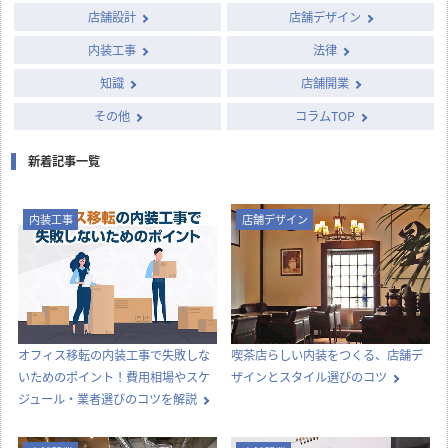
店舗設計
店舗デザイン
内装工事
法律
知識
店舗開業
その他
コラムTOP
新着記事一覧
内装工事
店舗デザイン
オフィス移転の内装工事で失敗しな
喫茶店らしい内装をつくる、店舗デ
いためのポイント！費用相場やスケ
ザインとスタイル選びのコツ
ジュール・業者選びのコツを解説