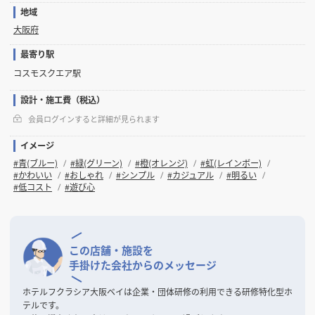
地域
大阪府
最寄り駅
コスモスクエア駅
設計・施工費（税込）
会員ログインすると詳細が見られます
イメージ
#青(ブルー)
#緑(グリーン)
#橙(オレンジ)
#虹(レインボー)
#かわいい
#おしゃれ
#シンプル
#カジュアル
#明るい
#低コスト
#遊び心
この店舗・施設を
手掛けた会社からのメッセージ
ホテルフクラシア大阪ベイは企業・団体研修の利用できる研修特化型ホ
テルです。