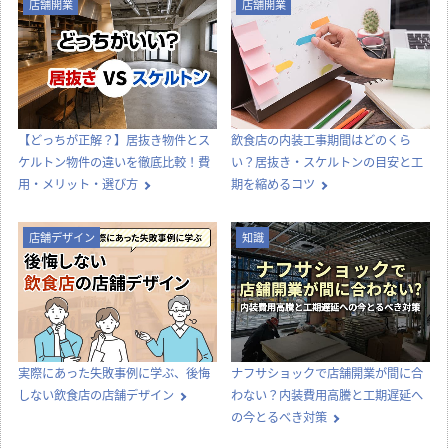
店舗開業
店舗開業
【どっちが正解？】居抜き物件とス
飲食店の内装工事期間はどのくら
ケルトン物件の違いを徹底比較！費
い？居抜き・スケルトンの目安と工
用・メリット・選び方
期を縮めるコツ
店舗デザイン
知識
実際にあった失敗事例に学ぶ、後悔
ナフサショックで店舗開業が間に合
しない飲食店の店舗デザイン
わない？内装費用高騰と工期遅延へ
の今とるべき対策