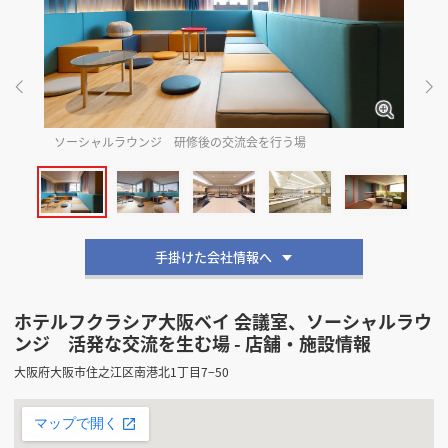
掲載希望のデザイン
設計・施工会社様へ
店舗開業・改装を
ご検討中の方へ
ソーシャルラウンジ 研修後の交流会を行う場
ソ
手掛けた会社情報へ
ホテルフクラシア大阪ベイ 会議室、ソーシャルラウ
ンジ 活発な交流を生む場 - 店舗・施設情報
大阪府大阪市住之江区南港北1丁目7−50