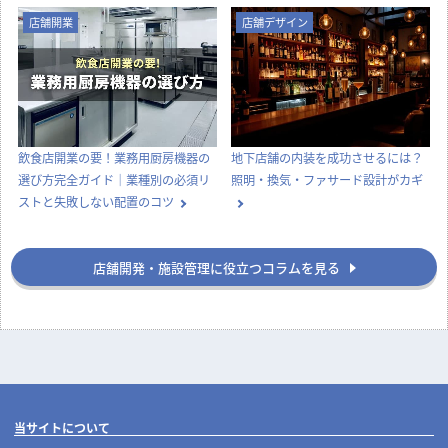
店舗開業
店舗デザイン
飲食店開業の要！業務用厨房機器の
地下店舗の内装を成功させるには？
選び方完全ガイド｜業種別の必須リ
照明・換気・ファサード設計がカギ
ストと失敗しない配置のコツ
店舗開発・施設管理に役立つコラムを見る
当サイトについて