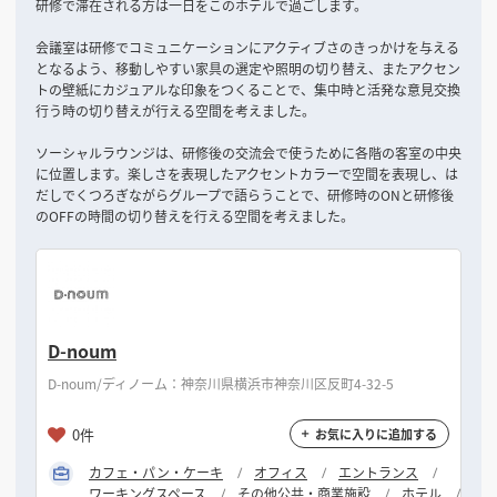
研修で滞在される方は一日をこのホテルで過ごします。
会議室は研修でコミュニケーションにアクティブさのきっかけを与える
となるよう、移動しやすい家具の選定や照明の切り替え、またアクセン
トの壁紙にカジュアルな印象をつくることで、集中時と活発な意見交換
行う時の切り替えが行える空間を考えました。
ソーシャルラウンジは、研修後の交流会で使うために各階の客室の中央
に位置します。楽しさを表現したアクセントカラーで空間を表現し、は
だしでくつろぎながらグループで語らうことで、研修時のONと研修後
のOFFの時間の切り替えを行える空間を考えました。
D-noum
D-noum/ディノーム：神奈川県横浜市神奈川区反町4-32-5
0件
お気に入りに追加する
カフェ・パン・ケーキ
オフィス
エントランス
ワーキングスペース
その他公共・商業施設
ホテル