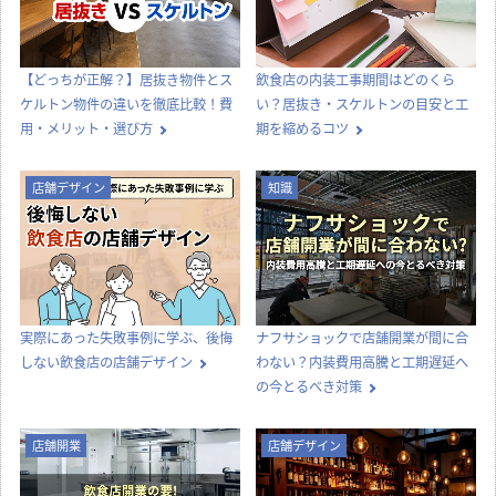
【どっちが正解？】居抜き物件とス
飲食店の内装工事期間はどのくら
ケルトン物件の違いを徹底比較！費
い？居抜き・スケルトンの目安と工
用・メリット・選び方
期を縮めるコツ
店舗デザイン
知識
実際にあった失敗事例に学ぶ、後悔
ナフサショックで店舗開業が間に合
しない飲食店の店舗デザイン
わない？内装費用高騰と工期遅延へ
の今とるべき対策
店舗開業
店舗デザイン