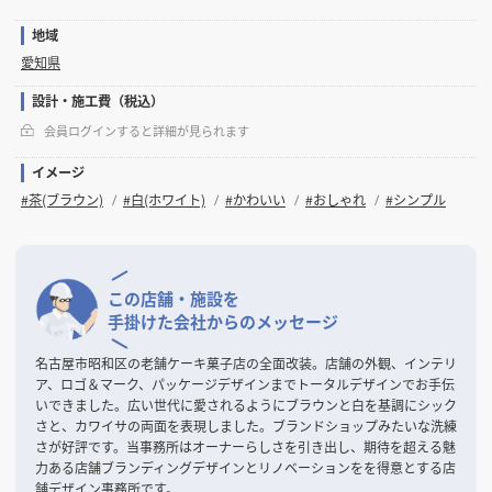
地域
愛知県
設計・施工費（税込）
会員ログインすると詳細が見られます
イメージ
#茶(ブラウン)
#白(ホワイト)
#かわいい
#おしゃれ
#シンプル
この店舗・施設を
手掛けた会社からのメッセージ
名古屋市昭和区の老舗ケーキ菓子店の全面改装。店舗の外観、インテリ
ア、ロゴ＆マーク、パッケージデザインまでトータルデザインでお手伝
いできました。広い世代に愛されるようにブラウンと白を基調にシック
さと、カワイサの両面を表現しました。ブランドショップみたいな洗練
さが好評です。当事務所はオーナーらしさを引き出し、期待を超える魅
力ある店舗ブランディングデザインとリノベーションをを得意とする店
舗デザイン事務所です。