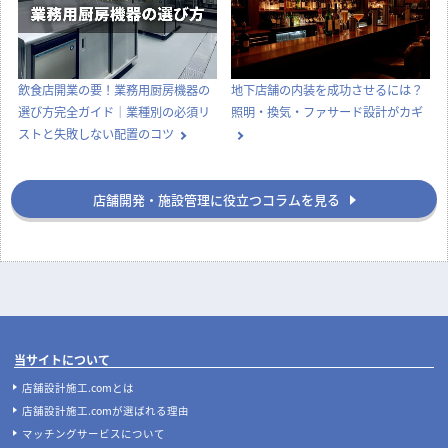
飲食店開業の要！業務用厨房機器の
地下店舗の内装を成功させるには？
選び方完全ガイド｜業種別の必須リ
照明・換気・ファサード設計がカギ
ストと失敗しない配置のコツ
店舗開発・施設管理に役立つコラムを見る
当サイトについて
店舗設計施工.comとは
店舗設計施工.comが選ばれる理由
マッチングサービスについて