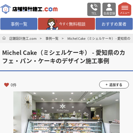
TEL
会員登録
メニュー
事例一覧
無料相談
おすすめ業者
今すぐ
無料相談
ログイン／会員登録
店舗設計施工.com
事例一覧
Michel Cake（ミシェルケーキ） - 
Michel Cake（ミシェルケーキ） - 愛知県のカ
デザイン設計・施工
業者を探す
フェ・パン・ケーキのデザイン施工事例
店舗・商業施設の
施工事例を探す
0件
追加する
マッチング案件一覧
店舗設計施工.comとは
内装の費用相場
シミュレーター