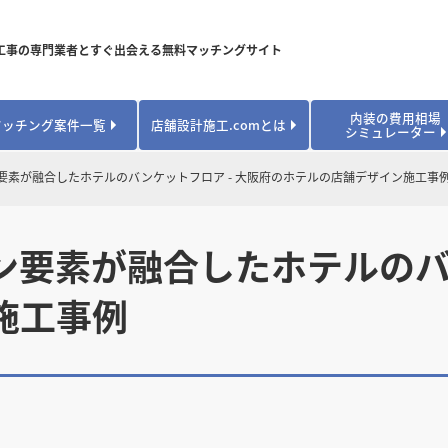
工事の専門業者とすぐ出会える無料マッチングサイト
内装の費用相場
マッチング案件一覧
店舗設計施工.comとは
シミュレーター
対応可能業種から探す
業種から探す
お役立ちコンテンツ
要素が融合したホテルのバンケットフロア - 大阪府のホテルの店舗デザイン施工事
居酒屋・バル
居酒屋・バル
県
県
秋田県
秋田県
山形県
山形県
安心のサポート体制
開業・改装に使える補助金・助成金
カフェ・パン
カフェ・パン
飲食
飲食
内装工事費用シミュレーション
要素が融合したホテルのバン
業者探し体験談
焼肉・中華料理
焼肉・中華料理
城県
城県
栃木県
栃木県
群馬県
群馬県
アパレル
アパレル
施工事例
アパレル・物
アパレル・物
販・ペット
販・ペット
県
県
福井県
福井県
山梨県
山梨県
趣味・文化
趣味・文化
店舗の開業･改装をしたい方はこちら
学校・塾
学校・塾
学校・オフィ
学校・オフィ
ス・ショー
ス・ショー
県
県
滋賀県
滋賀県
奈良県
奈良県
エントランス
エントランス
ルーム
ルーム
医院・病院・ク
医院・病院・ク
医療・福祉・
医療・福祉・
県
県
山口県
山口県
スポーツ
スポーツ
スポーツジム・
スポーツジム・