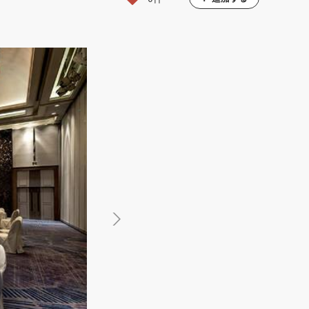
館
民泊
ブライダル・ウェディング会場
館
ブライダル・ウェディング会場
その他宿泊施設
・理容室
ネイルサロン・ビューティーサロン
・理容室
ネイルサロン・ビューティーサロン
ージ
スパ・銭湯・サウナ
その他美容健康施設
ージ
スパ・銭湯・サウナ
その他美容健康施設
ット
カラオケ
ボーリング
ダーツ・ビリヤード
ット
カラオケ
ボーリング
ダーツ・ビリヤード
ゲームセンター
その他アミューズメント
ゲームセンター
その他アミューズメント
住宅（マンション・アパート）
別荘
住居その他
住宅（マンション・アパート）
別荘
住居その他