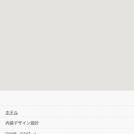
ホテル
内装デザイン設計
710坪（2347㎡）