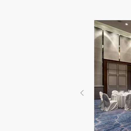
徳島県
徳島県
香川県
香川県
愛媛県
愛媛県
高知
高知
四国
四国
福岡県
福岡県
佐賀県
佐賀県
長崎県
長崎県
熊本
熊本
九州・沖縄
九州・沖縄
鹿児島県
鹿児島県
沖縄県
沖縄県
おすすめの内装業者
海外
その他地域
その他
費用相場を調べる
東京のおすすめ内装業者
神奈川･横浜のおすすめ内装業者
おすすめ内装業者ランキング
カフェの内装工事の費用相場
居酒屋･バルの内装工事の費用相
業種別 内装工事の費用相場