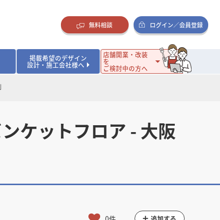
無料相談
ログイン／会員登録
店舗開業・改装
掲載希望のデザイン
を
設計・施工会社様へ
ご検討中の方へ
例
ダイニング・バー
ダイニング・バー
イタリアン・フレンチ
イタリアン・フレンチ
まとめ
店舗開業･改装を考えるオーナー様に役立つコラム
・ケーキ
・ケーキ
ラーメン・そば・うどん
ラーメン・そば・うどん
寿司・日本料理
寿司・日本料理
店舗デザインのプロに聞いてみた！
ケットフロア - 大阪
・韓国料理
・韓国料理
クラブ・スナック
クラブ・スナック
その他飲食店
その他飲食店
インテリア・雑貨
インテリア・雑貨
スーパーマーケット・食品店・コンビニ
スーパーマーケット・食品店・コンビニ
生活・日用品・ホームセンター
生活・日用品・ホームセンター
ペット
ペット
その他小売店
その他小売店
保育園・幼稚園
保育園・幼稚園
オフィス
オフィス
イベントブース・ショールーム
イベントブース・ショールーム
ワーキングスペース
ワーキングスペース
その他公共・商業施設
その他公共・商業施設
リニック
リニック
薬局
薬局
老人ホーム・介護施設
老人ホーム・介護施設
フィットネスクラブ
フィットネスクラブ
その他福祉施設
その他福祉施設
0件
追加する