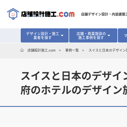
店舗デザイン設計・内装建築
デザイン設計・施工
店舗・商業施設の
業者を探す
施工事例を探す
対応可能地域から探す
地域から探す
開業･改装をご検討中の方へ
店舗設計施工.com
事例一覧
スイスと日本のデザイン
北海道
北海道
青森県
青森県
岩手県
岩手県
宮城
宮城
北海道・東北
北海道・東北
見積り額が安くなる理由
物件契約前に業者を決めるメリット
福島県
福島県
マッチングまでの流れ
よくある質問
スイスと日本のデザイン
店舗オーナーの内装
東京都
東京都
神奈川県
神奈川県
千葉県
千葉県
茨
茨
関東
関東
埼玉県
埼玉県
府のホテルのデザイン
愛知県
愛知県
新潟県
新潟県
富山県
富山県
石川
石川
中部
中部
長野県
長野県
岐阜県
岐阜県
静岡県
静岡県
大阪府
大阪府
兵庫県
兵庫県
京都府
京都府
三重
三重
関西
関西
和歌山県
和歌山県
鳥取県
鳥取県
島根県
島根県
岡山県
岡山県
広島
広島
中国
中国