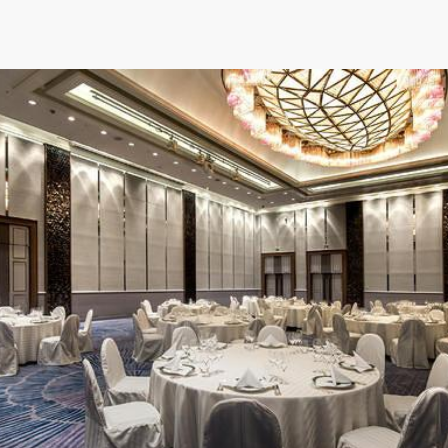
県
県
ホテル・旅
ホテル
旅
ホテル・旅
ホテル
旅
館・ブライダ
館・ブライダ
ル
その他宿泊施設
県
県
大分県
大分県
宮崎県
宮崎県
ル
美容院・美容室
美容院・美容室
美容・健康
美容・健康
エステ・マッサ
エステ・マッサ
パチンコ・スロ
パチンコ・スロ
アミューズメ
アミューズメ
おすすめ内装業者をもっと見る
ント施設
マンガ喫茶
ント施設
マンガ喫茶
場
費用相場をもっと見る
住宅（戸建）
住宅・別荘
住宅（戸建）
住宅・別荘
その他建築物
その他
その他建築物
その他
すべてのデザイン設計施工業者を見る
すべてのデザイン設計・施工事例を見る