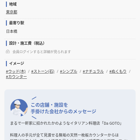
地域
東京都
最寄り駅
日本橋
設計・施工費（税込）
会員ログインすると詳細が見られます
イメージ
#ウッド(木)
#ストーン(石)
#シンプル
#ナチュラル
#ぬくもり
#カウンター
この店舗・施設を
手掛けた会社からのメッセージ
まるで一軒家に招かれたかのようなイタリアン料理店「Da GOTO」
料理人の手元が全て見渡せる無垢の天然一枚板カウンターからは