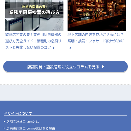
飲食店開業の要！業務用厨房機器の
地下店舗の内装を成功させるには？
選び方完全ガイド｜業種別の必須リ
照明・換気・ファサード設計がカギ
ストと失敗しない配置のコツ
店舗開発・施設管理に役立つコラムを見る
当サイトについて
店舗設計施工.comとは
店舗設計施工.comが選ばれる理由