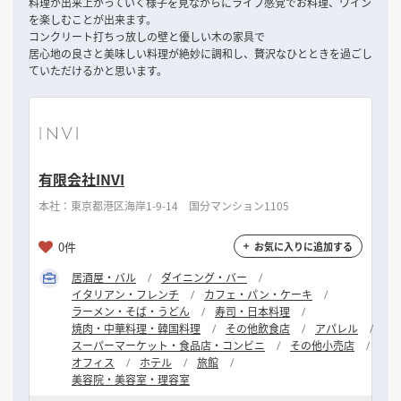
料理が出来上がっていく様子を見ながらにライブ感覚でお料理、ワイン
を楽しむことが出来ます。
コンクリート打ちっ放しの壁と優しい木の家具で
居心地の良さと美味しい料理が絶妙に調和し、贅沢なひとときを過ごし
ていただけるかと思います。
有限会社INVI
本社：東京都港区海岸1-9-14 国分マンション1105
0件
お気に入りに追加する
居酒屋・バル
ダイニング・バー
イタリアン・フレンチ
カフェ・パン・ケーキ
ラーメン・そば・うどん
寿司・日本料理
焼肉・中華料理・韓国料理
その他飲食店
アパレル
スーパーマーケット・食品店・コンビニ
その他小売店
オフィス
ホテル
旅館
美容院・美容室・理容室