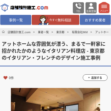
TEL
会員登録
メニュー
事例一覧
無料相談
おすすめ業者
今すぐ
無料相談
ログイン／会員登録
店舗設計施工.com
業者一覧
東京都
有限会社INVI
アットホーム
アットホームな雰囲気が漂う、まるで一軒家に
デザイン設計・施工
業者を探す
招かれたかのようなイタリアン料理店 - 東京都
のイタリアン・フレンチのデザイン施工事例
店舗・商業施設の
施工事例を探す
マッチング案件一覧
0件
追加する
店舗設計施工.comとは
内装の費用相場
シミュレーター