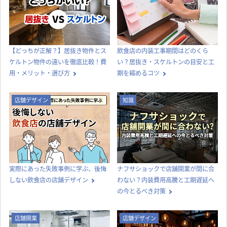
【どっちが正解？】居抜き物件とス
飲食店の内装工事期間はどのくら
ケルトン物件の違いを徹底比較！費
い？居抜き・スケルトンの目安と工
用・メリット・選び方
期を縮めるコツ
店舗デザイン
知識
実際にあった失敗事例に学ぶ、後悔
ナフサショックで店舗開業が間に合
しない飲食店の店舗デザイン
わない？内装費用高騰と工期遅延へ
の今とるべき対策
店舗開業
店舗デザイン