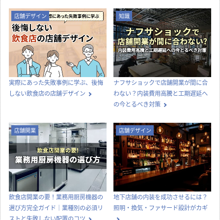
店舗デザイン
知識
実際にあった失敗事例に学ぶ、後悔
ナフサショックで店舗開業が間に合
しない飲食店の店舗デザイン
わない？内装費用高騰と工期遅延へ
の今とるべき対策
店舗開業
店舗デザイン
飲食店開業の要！業務用厨房機器の
地下店舗の内装を成功させるには？
選び方完全ガイド｜業種別の必須リ
照明・換気・ファサード設計がカギ
ストと失敗しない配置のコツ