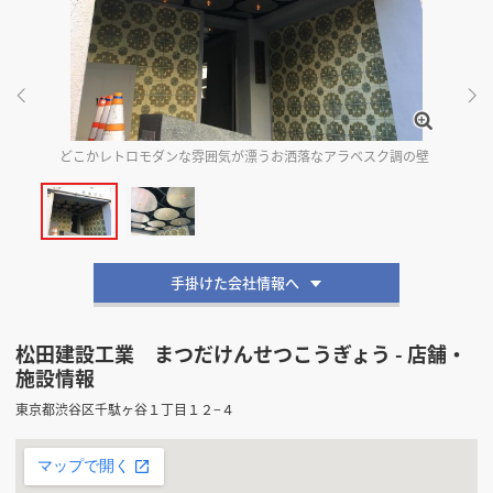
掲載希望のデザイン
設計・施工会社様へ
店舗開業・改装を
ご検討中の方へ
どこかレトロモダンな雰囲気が漂うお洒落なアラベスク調の壁
円
手掛けた会社情報へ
松田建設工業 まつだけんせつこうぎょう - 店舗・
施設情報
東京都渋谷区千駄ヶ谷１丁目１２−４