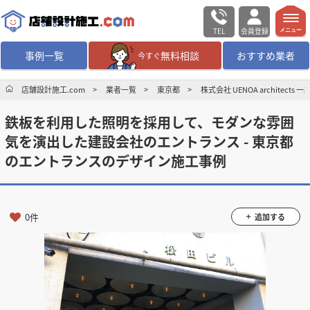
TEL
会員登録
メニュー
事例一覧
無料相談
おすすめ業者
今すぐ
無料相談
ログイン／会員登録
店舗設計施工.com
業者一覧
東京都
株式会社 UENOA architect
鉄板を利用した照明を採用して、モダンな雰囲
デザイン設計・施工
業者を探す
気を演出した建設会社のエントランス - 東京都
のエントランスのデザイン施工事例
店舗・商業施設の
施工事例を探す
マッチング案件一覧
0件
追加する
店舗設計施工.comとは
内装の費用相場
シミュレーター