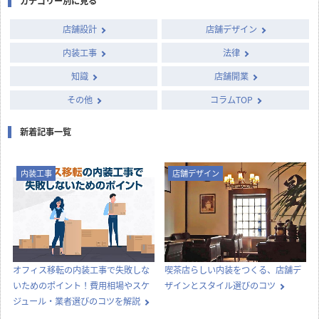
カテゴリー別に見る
店舗設計
店舗デザイン
内装工事
法律
知識
店舗開業
その他
コラムTOP
新着記事一覧
内装工事
店舗デザイン
オフィス移転の内装工事で失敗しな
喫茶店らしい内装をつくる、店舗デ
いためのポイント！費用相場やスケ
ザインとスタイル選びのコツ
ジュール・業者選びのコツを解説