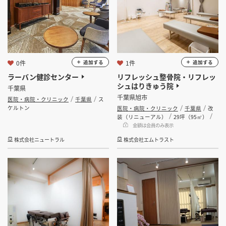
0件
1件
追加する
追加する
ラーバン健診センター
リフレッシュ整骨院・リフレッ
シュはりきゅう院
千葉県
千葉県旭市
医院・病院・クリニック
千葉県
ス
ケルトン
医院・病院・クリニック
千葉県
改
装（リニューアル）
29坪（95㎡）
金額は会員のみ表示
株式会社ニュートラル
株式会社エムトラスト