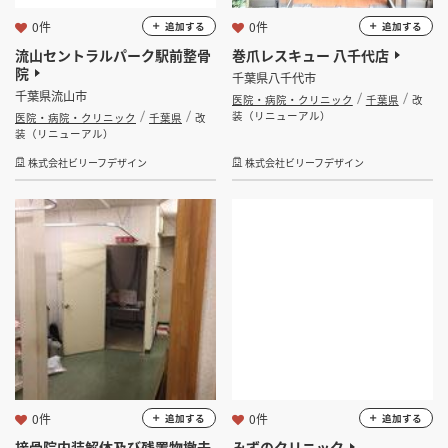
0件
0件
追加する
追加する
流山セントラルパーク駅前整骨
巻爪レスキュー 八千代店
院
千葉県八千代市
千葉県流山市
医院・病院・クリニック
千葉県
改
装（リニューアル）
医院・病院・クリニック
千葉県
改
装（リニューアル）
株式会社ビリーフデザイン
株式会社ビリーフデザイン
0件
0件
追加する
追加する
接骨院内装解体及び残置物撤去
みずのクリニック