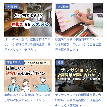
店舗開業
店舗開業
【どっちが正解？】居抜き物件とス
飲食店の内装工事期間はどのくら
ケルトン物件の違いを徹底比較！費
い？居抜き・スケルトンの目安と工
用・メリット・選び方
期を縮めるコツ
店舗デザイン
知識
実際にあった失敗事例に学ぶ、後悔
ナフサショックで店舗開業が間に合
しない飲食店の店舗デザイン
わない？内装費用高騰と工期遅延へ
の今とるべき対策