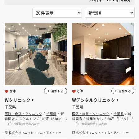
掲載希望のデザイン
設計・施工会社様へ
選択する
地域
千葉県
店舗開業・改装を
ご検討中の方へ
選択する
業種
医院・病院・クリニック
選択する
設計・施工範囲
0件
0件
追加する
追加する
選択する
設計施工会社
Wクリニック
Wデンタルクリニック
千葉県
千葉県
医院・病院・クリニック
千葉県
新
医院・病院・クリニック
千葉県
新
金額
装開店
スケルトン
100坪（330㎡）
装開店
建築物なし
60坪（198㎡）
金額は会員のみ表示
金額は会員のみ表示
会員ログインすると検索できます。
株式会社ユニット・エム・アイ・エー
株式会社ユニット・エム・アイ・エー