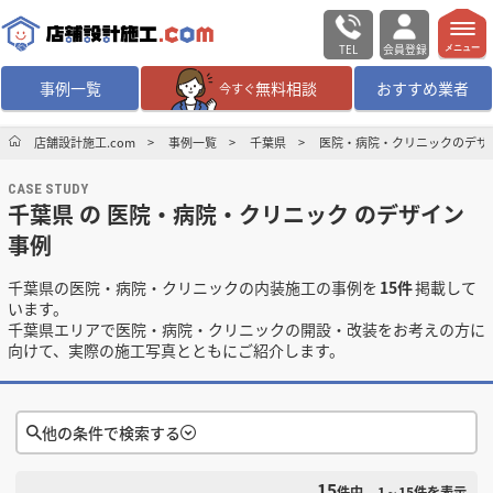
TEL
会員登録
メニュー
事例一覧
無料相談
おすすめ業者
今すぐ
無料相談
ログイン／会員登録
店舗設計施工.com
事例一覧
千葉県
医院・病院・クリニックのデザ
CASE STUDY
デザイン設計・施工
業者を探す
千葉県 の 医院・病院・クリニック のデザイン
事例
店舗・商業施設の
施工事例を探す
千葉県の医院・病院・クリニックの内装施工の事例を
15件
掲載して
います。
マッチング案件一覧
千葉県エリアで医院・病院・クリニックの開設・改装をお考えの方に
向けて、実際の施工写真とともにご紹介します。
店舗設計施工.comとは
他の条件で検索する
内装の費用相場
シミュレーター
15
検索条件をクリア
件中
1～15
件を表示