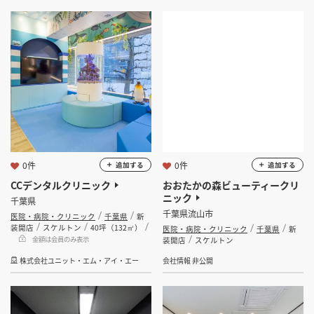
坪数
坪 ～
坪
フリーワード
0件
0件
追加する
追加する
CCデンタルクリニック
おおたかの森ビューティークリ
検索する
ニック
千葉県
千葉県流山市
医院・病院・クリニック
千葉県
新
装開店
スケルトン
40坪（132㎡）
医院・病院・クリニック
千葉県
新
金額は会員のみ表示
装開店
スケルトン
株式会社ユニット・エム・アイ・エー
会社情報 非公開