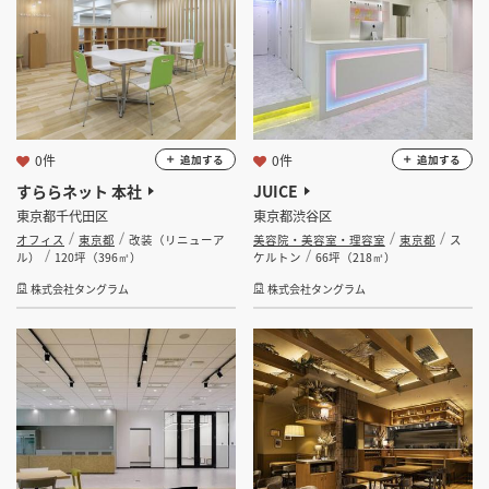
フリーワード
0件
0件
追加する
追加する
検索する
すららネット 本社
JUICE
東京都千代田区
東京都渋谷区
オフィス
東京都
改装（リニューア
美容院・美容室・理容室
東京都
ス
ル）
120坪（396㎡）
ケルトン
66坪（218㎡）
株式会社タングラム
株式会社タングラム