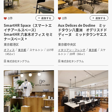
0件
0件
追加する
追加する
SmartHR Space（スマートエ
Aux Delices de Dodine ミッ
イチアールスペース）
ドタウン八重洲 オデリスドド
SmartHR 六本木オフィス セミ
ディーヌ ミッドタウンヤエス
ナースペース
東京都港区
東京都中央区
オフィス
東京都
スケルトン
137坪
イタリアン・フレンチ
東京都
スケ
（452㎡）
ルトン
20坪（66㎡）
株式会社タングラム
株式会社タングラム