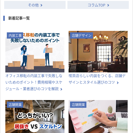
店舗設計施工.comでは、飲食店・店舗・オフィスの開業・出店・改装
に役立つ情報や知識を発信中！
カテゴリー別に見る
店舗設計
店舗デザイン
内装工事
法律
知識
店舗開業
その他
コラムTOP
新着記事一覧
内装工事
店舗デザイン