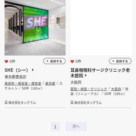
0件
0件
追加する
追加する
SHE（シー）
耳鼻咽喉科サージクリニック老
木医院
東京都豊島区
大阪府
美容院・美容室・理容室
東京都
ス
ケルトン
50坪（165㎡）
医院・病院・クリニック
大阪府
改
装（リニューアル）
50坪（165㎡）
株式会社タングラム
株式会社タングラム
1