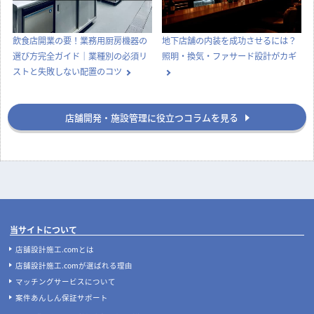
実際にあった失敗事例に学ぶ、後悔
ナフサショックで店舗開業が間に合
しない飲食店の店舗デザイン
わない？内装費用高騰と工期遅延へ
の今とるべき対策
店舗開業
店舗デザイン
飲食店開業の要！業務用厨房機器の
地下店舗の内装を成功させるには？
選び方完全ガイド｜業種別の必須リ
照明・換気・ファサード設計がカギ
ストと失敗しない配置のコツ
店舗開発・施設管理に役立つコラムを見る