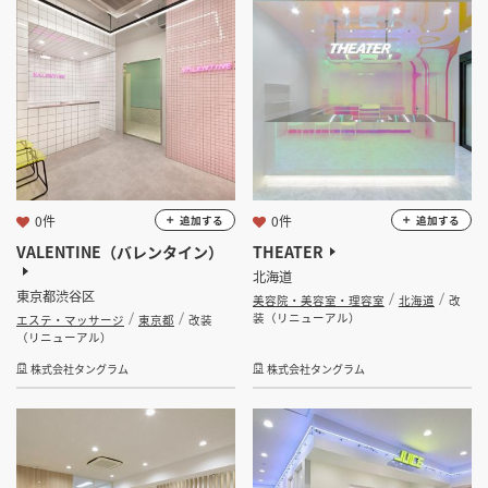
掲載希望のデザイン
設計・施工会社様へ
選択する
業種
店舗開業・改装を
ご検討中の方へ
選択する
設計・施工範囲
選択する
設計施工会社
0件
0件
追加する
追加する
株式会社タングラム
VALENTINE（バレンタイン）
THEATER
北海道
金額
東京都渋谷区
美容院・美容室・理容室
北海道
改
装（リニューアル）
エステ・マッサージ
東京都
改装
会員ログインすると検索できます。
（リニューアル）
株式会社タングラム
株式会社タングラム
坪数
坪 ～
坪