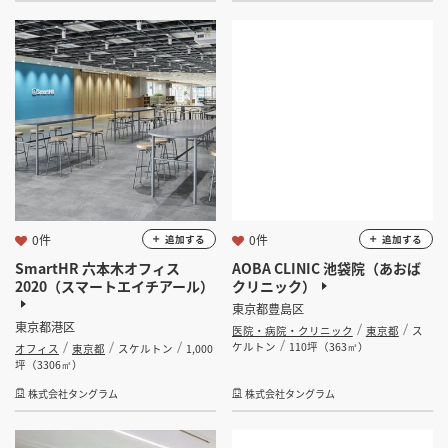
0件
0件
追加する
追加する
SmartHR 六本木オフィス
AOBA CLINIC 池袋院（あおば
2020（スマートエイチアール）
クリニック）
東京都豊島区
東京都港区
医院・病院・クリニック
東京都
ス
ケルトン
110坪（363㎡）
オフィス
東京都
スケルトン
1,000
坪（3306㎡）
株式会社タングラム
株式会社タングラム