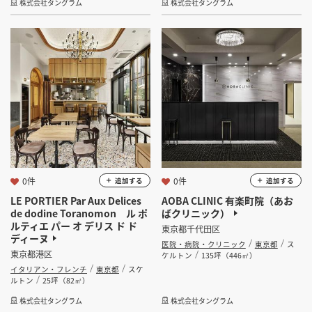
株式会社タングラム
株式会社タングラム
0件
0件
追加する
追加する
LE PORTIER Par Aux Delices
AOBA CLINIC 有楽町院（あお
de dodine Toranomon ル ポ
ばクリニック）
ルティエ パー オ デリス ド ド
東京都千代田区
ディーヌ
医院・病院・クリニック
東京都
ス
東京都港区
ケルトン
135坪（446㎡）
イタリアン・フレンチ
東京都
スケ
ルトン
25坪（82㎡）
株式会社タングラム
株式会社タングラム