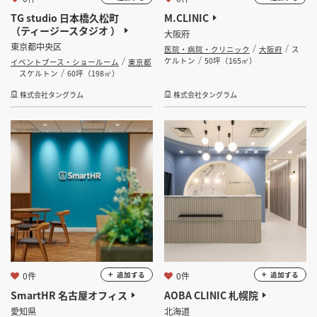
TG studio 日本橋久松町
M.CLINIC
（ティージースタジオ ）
大阪府
東京都中央区
医院・病院・クリニック
大阪府
ス
ケルトン
50坪（165㎡）
イベントブース・ショールーム
東京都
スケルトン
60坪（198㎡）
株式会社タングラム
株式会社タングラム
0件
0件
追加する
追加する
SmartHR 名古屋オフィス
AOBA CLINIC 札幌院
愛知県
北海道