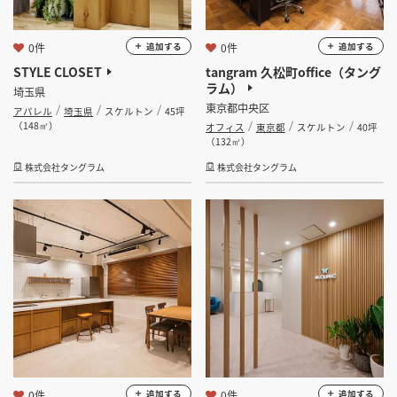
0件
0件
追加する
追加する
STYLE CLOSET
tangram 久松町office（タング
ラム）
埼玉県
東京都中央区
アパレル
埼玉県
スケルトン
45坪
（148㎡）
オフィス
東京都
スケルトン
40坪
（132㎡）
株式会社タングラム
株式会社タングラム
0件
0件
追加する
追加する