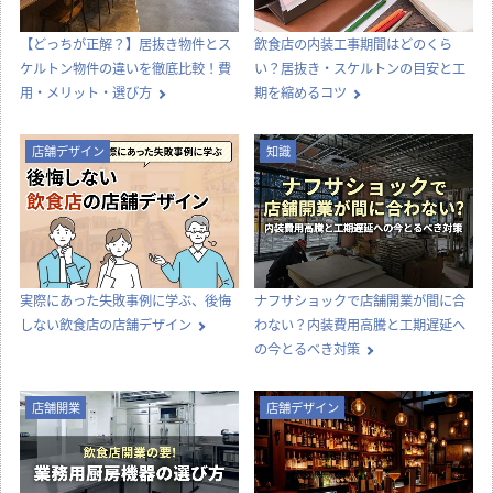
オフィス移転の内装工事で失敗しな
喫茶店らしい内装をつくる、店舗デ
いためのポイント！費用相場やスケ
ザインとスタイル選びのコツ
ジュール・業者選びのコツを解説
店舗開業
店舗開業
【どっちが正解？】居抜き物件とス
飲食店の内装工事期間はどのくら
ケルトン物件の違いを徹底比較！費
い？居抜き・スケルトンの目安と工
用・メリット・選び方
期を縮めるコツ
店舗デザイン
知識