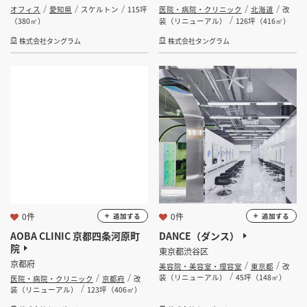
オフィス
愛知県
スケルトン
115坪
医院・病院・クリニック
北海道
改
（380㎡）
装（リニューアル）
126坪（416㎡）
株式会社タングラム
株式会社タングラム
0件
0件
追加する
追加する
AOBA CLINIC 京都四条河原町
DANCE（ダンス）
院
東京都渋谷区
京都府
美容院・美容室・理容室
東京都
改
装（リニューアル）
45坪（148㎡）
医院・病院・クリニック
京都府
改
装（リニューアル）
123坪（406㎡）