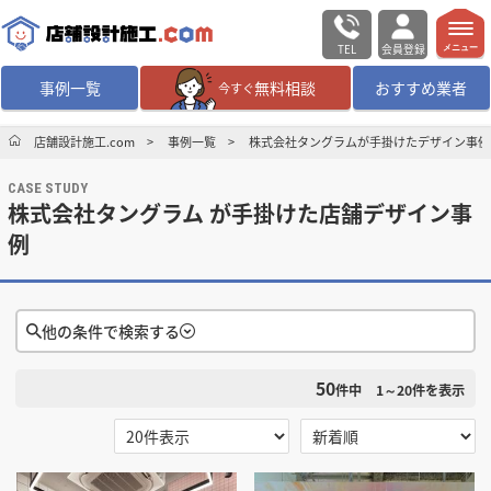
TEL
会員登録
メニュー
事例一覧
無料相談
おすすめ業者
今すぐ
無料相談
ログイン／会員登録
店舗設計施工.com
事例一覧
株式会社タングラムが手掛けたデザイン事例
CASE STUDY
デザイン設計・施工
業者を探す
株式会社タングラム が手掛けた店舗デザイン事
例
店舗・商業施設の
施工事例を探す
マッチング案件一覧
他の条件で検索する
50
店舗設計施工.comとは
検索条件をクリア
件中
1～20
件を表示
選択する
地域
内装の費用相場
シミュレーター