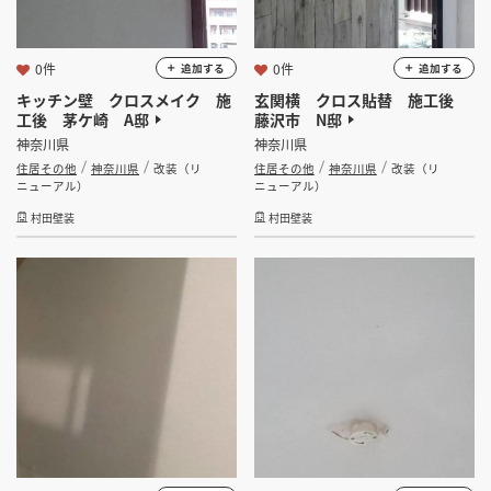
0件
0件
追加する
追加する
キッチン壁 クロスメイク 施
玄関横 クロス貼替 施工後
工後 茅ケ崎 A邸
藤沢市 N邸
神奈川県
神奈川県
住居その他
神奈川県
改装（リ
住居その他
神奈川県
改装（リ
ニューアル）
ニューアル）
村田壁装
村田壁装