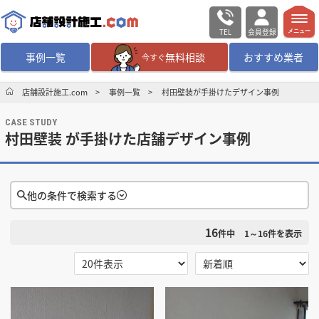
TEL
会員登録
メニュー
事例一覧
無料相談
おすすめ業者
今すぐ
無料相談
ログイン／会員登録
店舗設計施工.com
事例一覧
村田壁装が手掛けたデザイン事例
CASE STUDY
デザイン設計・施工
業者を探す
村田壁装 が手掛けた店舗デザイン事例
店舗・商業施設の
施工事例を探す
他の条件で検索する
マッチング案件一覧
16
検索条件をクリア
件中
1～16
件を表示
店舗設計施工.comとは
選択する
地域
内装の費用相場
シミュレーター
選択する