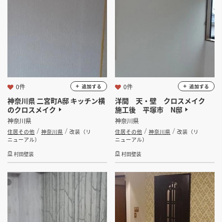
業種
掲載希望のデザイン
設計・施工会社様へ
選択する
設計・施工範囲
店舗開業・改装を
ご検討中の方へ
選択する
設計施工会社
0件
0件
追加する
追加する
村田壁装
神奈川県 二宮町A邸 キッチン横
洋間 天・壁 クロスメイク
のクロスメイク
施工後 平塚市 N邸
金額
神奈川県
神奈川県
住居その他
神奈川県
改装（リ
住居その他
神奈川県
改装（リ
会員ログインすると検索できます。
ニューアル）
ニューアル）
村田壁装
村田壁装
坪数
坪 ～
坪
フリーワード