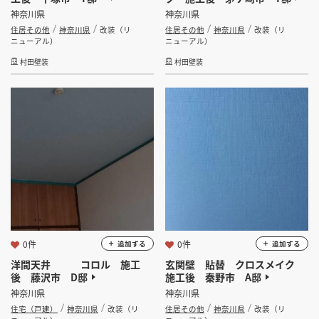
神奈川県
神奈川県
住居その他
神奈川県
改装（リ
住居その他
神奈川県
改装（リ
ニューアル）
ニューアル）
村田壁装
村田壁装
0件
0件
追加する
追加する
洋間天井 コロル 施工
玄関壁 貼替 クロスメイク
後 藤沢市 D邸
施工後 秦野市 A邸
神奈川県
神奈川県
住宅（戸建）
神奈川県
改装（リ
住居その他
神奈川県
改装（リ