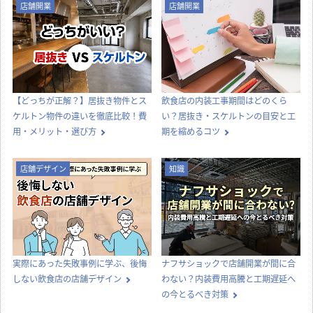
店舗開業
店舗開業
【どっちが正解？】居抜き物件とス
飲食店の内装工事期間はどのくら
ケルトン物件の違いを徹底比較！費
い？居抜き・スケルトンの目安と工
用・メリット・選び方
期を縮めるコツ
店舗デザイン
知識
実際にあった失敗事例に学ぶ、後悔
ナフサショックで店舗開業が間に合
しない飲食店の店舗デザイン
わない？内装費用高騰と工期遅延へ
の今とるべき対策