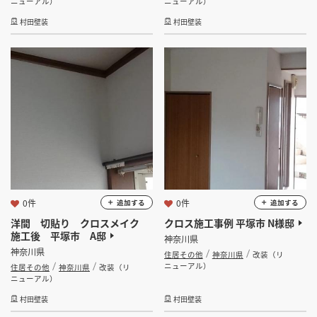
ニューアル）
ニューアル）
村田壁装
村田壁装
0件
0件
追加する
追加する
洋間 切貼り クロスメイク
クロス施工事例 平塚市 N様邸
施工後 平塚市 A邸
神奈川県
神奈川県
住居その他
神奈川県
改装（リ
ニューアル）
住居その他
神奈川県
改装（リ
ニューアル）
村田壁装
村田壁装