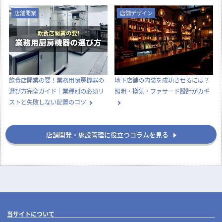
店舗開業
店舗デザイン
飲食店開業の要！業務用厨房機器の
地下店舗の内装を成功させるには？
選び方完全ガイド｜業種別の必須リ
照明・換気・ファサード設計がカギ
ストと失敗しない配置のコツ
店舗開発・施設管理に役立つコラムを見る
当サイトについて