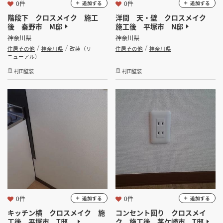
0件
0件
追加する
追加する
階段下 クロスメイク 施工
洋間 天・壁 クロスメイク
後 秦野市 M邸
施工後 平塚市 N邸
神奈川県
神奈川県
住居その他
神奈川県
改装（リ
住居その他
神奈川県
ニューアル）
村田壁装
村田壁装
0件
0件
追加する
追加する
キッチン横 クロスメイク 施
コンセント回り クロスメイ
工後 平塚市 T邸
ク 施工後 茅ケ崎市 T邸