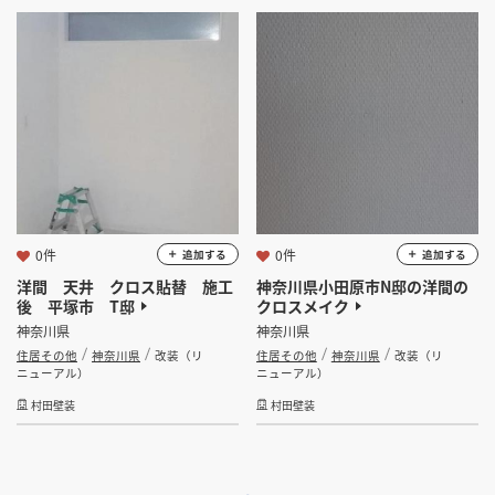
0件
0件
追加する
追加する
洋間 天井 クロス貼替 施工
神奈川県小田原市N邸の洋間の
後 平塚市 T邸
クロスメイク
神奈川県
神奈川県
住居その他
神奈川県
改装（リ
住居その他
神奈川県
改装（リ
ニューアル）
ニューアル）
村田壁装
村田壁装