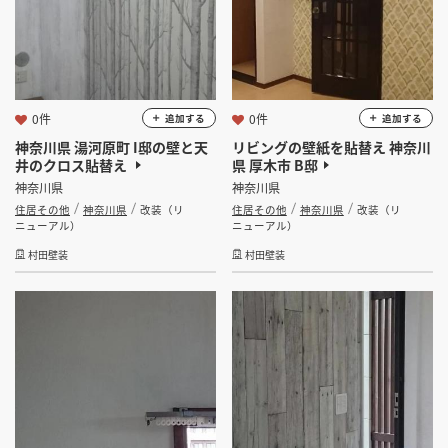
0件
0件
追加する
追加する
検索する
神奈川県 湯河原町 I邸の壁と天
リビングの壁紙を貼替え 神奈川
井のクロス貼替え
県 厚木市 B邸
神奈川県
神奈川県
住居その他
神奈川県
改装（リ
住居その他
神奈川県
改装（リ
ニューアル）
ニューアル）
村田壁装
村田壁装